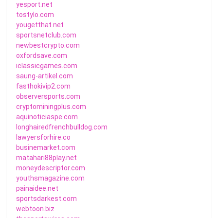
yesport.net
tostylo.com
yougetthat.net
sportsnetclub.com
newbestcrypto.com
oxfordsave.com
iclassicgames.com
saung-artikel.com
fasthokivip2.com
observersports.com
cryptominingplus.com
aquinoticiaspe.com
longhairedfrenchbulldog.com
lawyersforhire.co
businemarket.com
matahari88play.net
moneydescriptor.com
youthsmagazine.com
painaidee.net
sportsdarkest.com
webtoon.biz