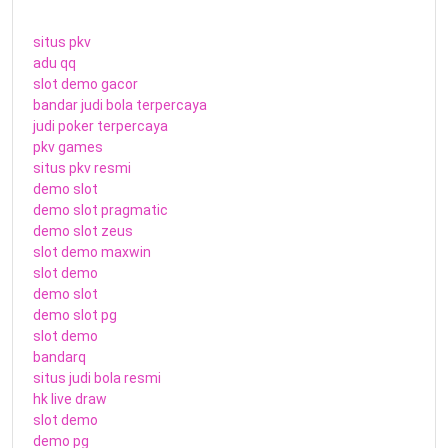
situs pkv
adu qq
slot demo gacor
bandar judi bola terpercaya
judi poker terpercaya
pkv games
situs pkv resmi
demo slot
demo slot pragmatic
demo slot zeus
slot demo maxwin
slot demo
demo slot
demo slot pg
slot demo
bandarq
situs judi bola resmi
hk live draw
slot demo
demo pg