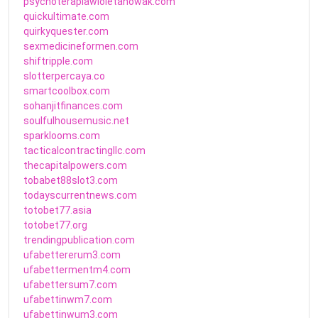
psychoterapiawioletanowak.com
quickultimate.com
quirkyquester.com
sexmedicineformen.com
shiftripple.com
slotterpercaya.co
smartcoolbox.com
sohanjitfinances.com
soulfulhousemusic.net
sparklooms.com
tacticalcontractingllc.com
thecapitalpowers.com
tobabet88slot3.com
todayscurrentnews.com
totobet77.asia
totobet77.org
trendingpublication.com
ufabettererum3.com
ufabettermentm4.com
ufabettersum7.com
ufabettinwm7.com
ufabettinwum3.com