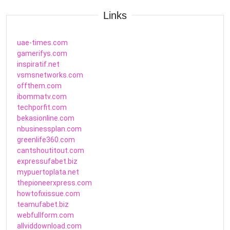
Links
uae-times.com
gamerifys.com
inspiratif.net
vsmsnetworks.com
offthem.com
ibommatv.com
techporfit.com
bekasionline.com
nbusinessplan.com
greenlife360.com
cantshoutitout.com
expressufabet.biz
mypuertoplata.net
thepioneerxpress.com
howtofixissue.com
teamufabet.biz
webfullform.com
allviddownload.com