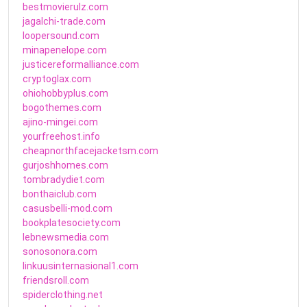
bestmovierulz.com
jagalchi-trade.com
loopersound.com
minapenelope.com
justicereformalliance.com
cryptoglax.com
ohiohobbyplus.com
bogothemes.com
ajino-mingei.com
yourfreehost.info
cheapnorthfacejacketsm.com
gurjoshhomes.com
tombradydiet.com
bonthaiclub.com
casusbelli-mod.com
bookplatesociety.com
lebnewsmedia.com
sonosonora.com
linkuusinternasional1.com
friendsroll.com
spiderclothing.net