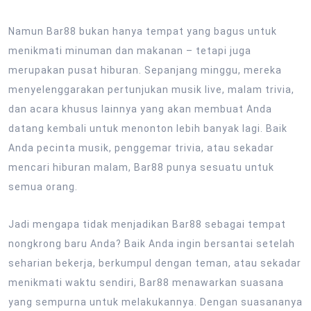
Namun Bar88 bukan hanya tempat yang bagus untuk
menikmati minuman dan makanan – tetapi juga
merupakan pusat hiburan. Sepanjang minggu, mereka
menyelenggarakan pertunjukan musik live, malam trivia,
dan acara khusus lainnya yang akan membuat Anda
datang kembali untuk menonton lebih banyak lagi. Baik
Anda pecinta musik, penggemar trivia, atau sekadar
mencari hiburan malam, Bar88 punya sesuatu untuk
semua orang.
Jadi mengapa tidak menjadikan Bar88 sebagai tempat
nongkrong baru Anda? Baik Anda ingin bersantai setelah
seharian bekerja, berkumpul dengan teman, atau sekadar
menikmati waktu sendiri, Bar88 menawarkan suasana
yang sempurna untuk melakukannya. Dengan suasananya