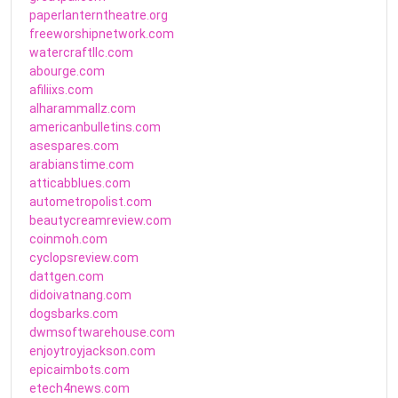
paperlanterntheatre.org
freeworshipnetwork.com
watercraftllc.com
abourge.com
afiliixs.com
alharammallz.com
americanbulletins.com
asespares.com
arabianstime.com
atticabblues.com
autometropolist.com
beautycreamreview.com
coinmoh.com
cyclopsreview.com
dattgen.com
didoivatnang.com
dogsbarks.com
dwmsoftwarehouse.com
enjoytroyjackson.com
epicaimbots.com
etech4news.com