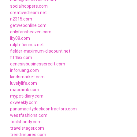
socialhoppers.com
creativedream.net
n2315.com
getwebonline.com
onlyfansheaven.com
lky08.com
ralph-fiennes.net
fielder-maximum-discount.net
fitfllex.com
genesisbusinesscredit.com
inforuang.com
kindsmarket.com
luvelylife.com
macramb.com
mypet-diary.com
oxweekly.com
panamacitydeckcontractors.com
westfashions.com
toolshandy.com
travelstager.com
trendinspires.com