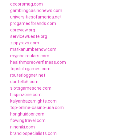
decorsmag.com
gamblingcasinonews.com
universitiesofamerica.net
progameofbrands.com
qbreview.org
servicewueste.org
zippyrevs.com
matkanumbernow.com
myjobcirculars.com
healthmoreoverfitness.com
topslotxgames.com
routerloggnet.net
dantella6.com
slotsgamesone.com
hispinzone.com
kalyanbazarnights.com
top-online-casino-usa.com
honghuidoor.com
flowingtravel.com
nineniki.com
brandiospecialists.com