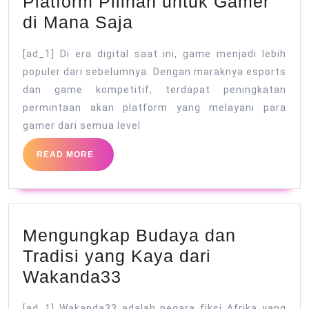
Platform Pilihan untuk Gamer
Perkenalkan
di Mana Saja
Jangkar55:
[ad_1] Di era digital saat ini, game menjadi lebih
Platform
populer dari sebelumnya. Dengan maraknya esports
Pilihan
dan game kompetitif, terdapat peningkatan
untuk
permintaan akan platform yang melayani para
Gamer
gamer dari semua level
di
READ
READ MORE
Mana
MORE
Saja
Mengungkap Budaya dan
Tradisi yang Kaya dari
Mengungkap
Wakanda33
Budaya
[ad_1] Wakanda33 adalah negara fiksi Afrika yang