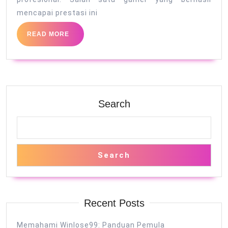
Tiger298
mencapai prestasi ini
di
READ
READ MORE
Dunia
MORE
Game
Search
Search
Recent Posts
Memahami Winlose99: Panduan Pemula