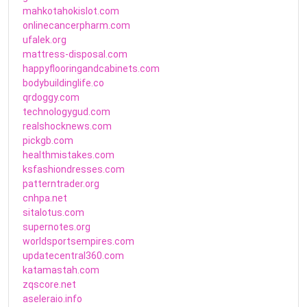
mahkotahokislot.com
onlinecancerpharm.com
ufalek.org
mattress-disposal.com
happyflooringandcabinets.com
bodybuildinglife.co
qrdoggy.com
technologygud.com
realshocknews.com
pickgb.com
healthmistakes.com
ksfashiondresses.com
patterntrader.org
cnhpa.net
sitalotus.com
supernotes.org
worldsportsempires.com
updatecentral360.com
katamastah.com
zqscore.net
aseleraio.info