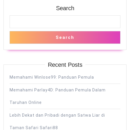
Search
Search
Recent Posts
Memahami Winlose99: Panduan Pemula
Memahami Parlay4D: Panduan Pemula Dalam
Taruhan Online
Lebih Dekat dan Pribadi dengan Satwa Liar di
Taman Safari Safari88