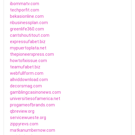
ibommatv.com
techporfit.com
bekasionline.com
nbusinessplan.com
greenlife360.com
cantshoutitout.com
expressufabet.biz
mypuertoplata.net
thepioneerxpress.com
howtofixissue.com
teamufabet.biz
webfullform.com
allviddownload.com
decorsmag.com
gamblingcasinonews.com
universitiesofamerica.net
progameofbrands.com
qbreview.org
servicewueste.org
zippyrevs.com
matkanumbernow.com