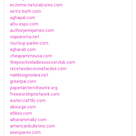
eczema-naturalcures.com
astro-bath.com
aghapal.com
altu-expo.com
authorjennijames.com
viajearoma.net
tsutsuji-parkin.com
agharab.com
cheapammousa.com
thepositiveladiessoccerclub.com
recetasdecocinafaciles.com
naildesignsidea.net
greatpai.com
paperlanterntheatre.org
freeworshipnetwork.com
watercraftllc.com
abourge.com
afiliixs.com
alharammallz.com
americanbulletins.com
asespares.com