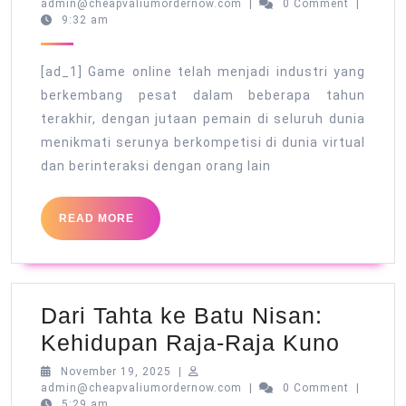
17,
admin@cheapvaliumordern
admin@cheapvaliumordernow.com
|
0 Comment
|
dengan
2025
9:32 am
Cinta:
Bagaim
[ad_1] Game online telah menjadi industri yang
Russia7
berkembang pesat dalam beberapa tahun
Merevol
terakhir, dengan jutaan pemain di seluruh dunia
menikmati serunya berkompetisi di dunia virtual
Game
dan berinteraksi dengan orang lain
Online
READ
READ MORE
MORE
Dari Tahta ke Batu Nisan:
Dari
Kehidupan Raja-Raja Kuno
Tahta
November
November 19, 2025
|
19,
admin@cheapvaliumordern
admin@cheapvaliumordernow.com
|
0 Comment
|
ke
2025
5:29 am