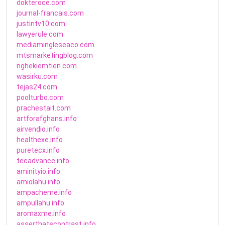
dokteroce.com
journal-francais.com
justintv10.com
lawyerule.com
mediamingleseaco.com
mtsmarketingblog.com
nghekiemtien.com
wasirku.com
tejas24.com
poolturbo.com
prachestait.com
artforafghans.info
airvendio.info
healthexe.info
puretecx.info
tecadvance.info
aminityio.info
amiolahu.info
ampacheme.info
ampullahu.info
aromaxme.info
asserthatecontrast.info