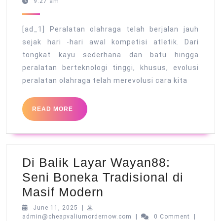
2025
9:27 am
pengad
evolus
[ad_1] Peralatan olahraga telah berjalan jauh
perala
sejak hari -hari awal kompetisi atletik. Dari
olahra
tongkat kayu sederhana dan batu hingga
peralatan berteknologi tinggi, khusus, evolusi
peralatan olahraga telah merevolusi cara kita
READ
READ MORE
MORE
Di Balik Layar Wayan88:
Seni Boneka Tradisional di
Di
Masif Modern
Balik
June
June 11, 2025
|
11,
admin@cheapvaliumordern
admin@cheapvaliumordernow.com
|
0 Comment
|
Layar