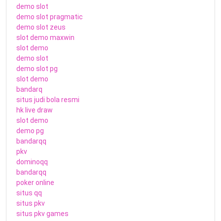
demo slot
demo slot pragmatic
demo slot zeus
slot demo maxwin
slot demo
demo slot
demo slot pg
slot demo
bandarq
situs judi bola resmi
hk live draw
slot demo
demo pg
bandarqq
pkv
dominoqq
bandarqq
poker online
situs qq
situs pkv
situs pkv games