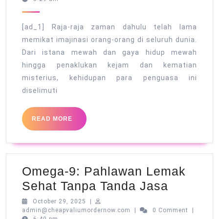
Batu
Nisan
[ad_1] Raja-raja zaman dahulu telah lama
Kehid
memikat imajinasi orang-orang di seluruh dunia.
Raja-
Dari istana mewah dan gaya hidup mewah
hingga penaklukan kejam dan kematian
Raja
misterius, kehidupan para penguasa ini
Kuno
diselimuti
READ
READ MORE
MORE
Omega-9: Pahlawan Lemak
Omega-
Sehat Tanpa Tanda Jasa
9:
October
October 29, 2025
|
29,
admin@cheapvaliumordern
admin@cheapvaliumordernow.com
|
0 Comment
|
Pahlawa
2025