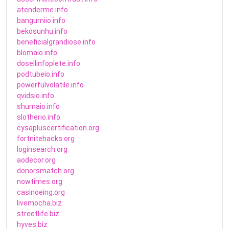
atenderme.info
bangumiio.info
bekosunhu.info
beneficialgrandiose.info
blomaio.info
dosellinfoplete.info
podtubeio.info
powerfulvolatile.info
qvidsio.info
shumaio.info
slotherio.info
cysapluscertification.org
fortnitehacks.org
loginsearch.org
aodecor.org
donorsmatch.org
nowtimes.org
casinoeing.org
livemocha.biz
streetlife.biz
hyves.biz