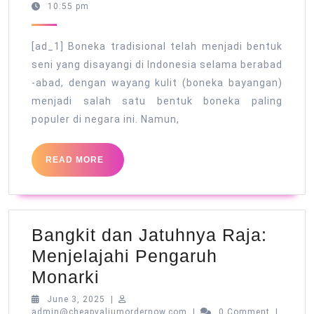
2025
10:55 pm
Wayan88:
Seni
[ad_1] Boneka tradisional telah menjadi bentuk
Boneka
seni yang disayangi di Indonesia selama berabad
Tradisional
-abad, dengan wayang kulit (boneka bayangan)
menjadi salah satu bentuk boneka paling
di
populer di negara ini. Namun,
Masif
Modern
READ
READ MORE
MORE
Bangkit dan Jatuhnya Raja:
Menjelajahi Pengaruh
Bangkit
Monarki
dan
June
June 3, 2025
|
3,
admin@cheapvaliumordern
admin@cheapvaliumordernow.com
|
0 Comment
|