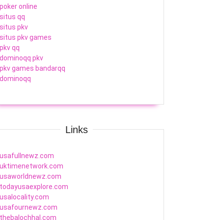
poker online
situs qq
situs pkv
situs pkv games
pkv qq
dominoqq pkv
pkv games bandarqq
dominoqq
Links
usafullnewz.com
uktimenetwork.com
usaworldnewz.com
todayusaexplore.com
usalocality.com
usafournewz.com
thebalochhal.com