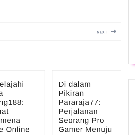
NEXT
Next
post:
elajahi
Di dalam
a
Pikiran
ng188:
Pararaja77:
hat
Perjalanan
omena
Seorang Pro
Menjelajahi
 Online
Gamer Menuju