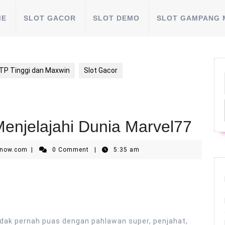
ME
SLOT GACOR
SLOT DEMO
SLOT GAMPANG
RTP Tinggi dan Maxwin
Slot Gacor
Menjelajahi Dunia Marvel77
admin@cheapvaliumordernow.com
rnow.com
|
0 Comment
|
5:35 am
dak pernah puas dengan pahlawan super, penjahat,