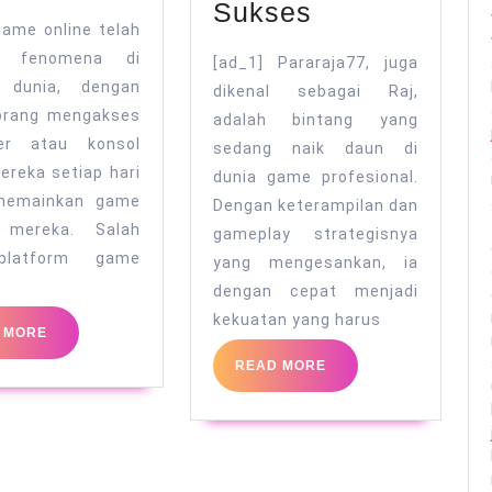
Dunia
Di
Sukses
Game online telah
Sarang188:
dalam
i fenomena di
[ad_1] Pararaja77, juga
Melihat
Pikiran
h dunia, dengan
dikenal sebagai Raj,
Fenomena
Pararaja77:
orang mengakses
adalah bintang yang
Game
Perjalanan
er atau konsol
sedang naik daun di
Online
Seorang
reka setiap hari
dunia game profesional.
memainkan game
Pro
Dengan keterampilan dan
t mereka. Salah
gameplay strategisnya
Gamer
platform game
yang mengesankan, ia
Menuju
dengan cepat menjadi
Sukses
kekuatan yang harus
READ
 MORE
MORE
READ
READ MORE
MORE