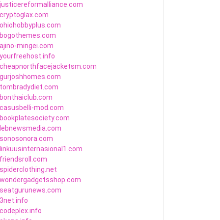
justicereformalliance.com
cryptoglax.com
ohiohobbyplus.com
bogothemes.com
ajino-mingei.com
yourfreehost.info
cheapnorthfacejacketsm.com
gurjoshhomes.com
tombradydiet.com
bonthaiclub.com
casusbelli-mod.com
bookplatesociety.com
lebnewsmedia.com
sonosonora.com
linkuusinternasional1.com
friendsroll.com
spiderclothing.net
wondergadgetsshop.com
seatgurunews.com
3net.info
codeplex.info