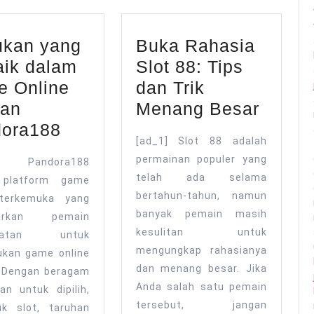
kan yang
Buka Rahasia
aik dalam
Slot 88: Tips
 Online
dan Trik
Buka
gan
Menang Besar
Temukan
Rahas
ora188
[ad_1] Slot 88 adalah
yang
Slot
permainan populer yang
] Pandora188
Terbaik
88:
telah ada selama
 platform game
dalam
Tips
bertahun-tahun, namun
 terkemuka yang
Game
dan
banyak pemain masih
arkan pemain
Online
Trik
kesulitan untuk
patan untuk
mengungkap rahasianya
dengan
Mena
kan game online
dan menang besar. Jika
. Dengan beragam
Pandora188
Besar
Anda salah satu pemain
an untuk dipilih,
tersebut, jangan
k slot, taruhan