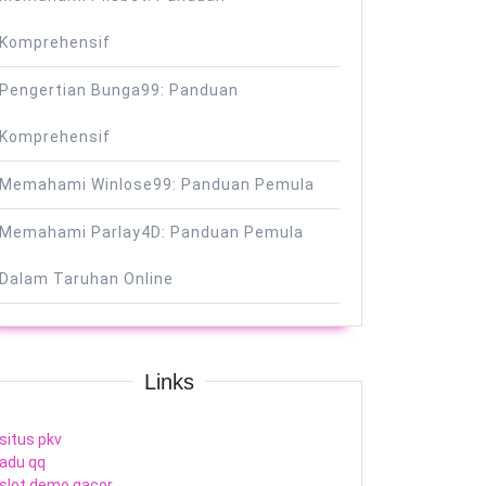
Komprehensif
Pengertian Bunga99: Panduan
Komprehensif
Memahami Winlose99: Panduan Pemula
Memahami Parlay4D: Panduan Pemula
Dalam Taruhan Online
Links
situs pkv
adu qq
slot demo gacor