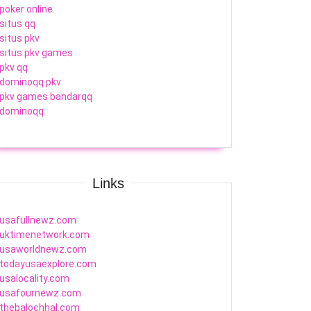
poker online
situs qq
situs pkv
situs pkv games
pkv qq
dominoqq pkv
pkv games bandarqq
dominoqq
Links
usafullnewz.com
uktimenetwork.com
usaworldnewz.com
todayusaexplore.com
usalocality.com
usafournewz.com
thebalochhal.com