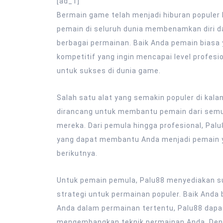
[ad_1]
Bermain game telah menjadi hiburan populer b
pemain di seluruh dunia membenamkan diri da
berbagai permainan. Baik Anda pemain biasa
kompetitif yang ingin mencapai level profes
untuk sukses di dunia game.
Salah satu alat yang semakin populer di kal
dirancang untuk membantu pemain dari semu
mereka. Dari pemula hingga profesional, Pa
yang dapat membantu Anda menjadi pemain y
berikutnya.
Untuk pemain pemula, Palu88 menyediakan sum
strategi untuk permainan populer. Baik Anda
Anda dalam permainan tertentu, Palu88 da
mengembangkan teknik permainan Anda. Deng