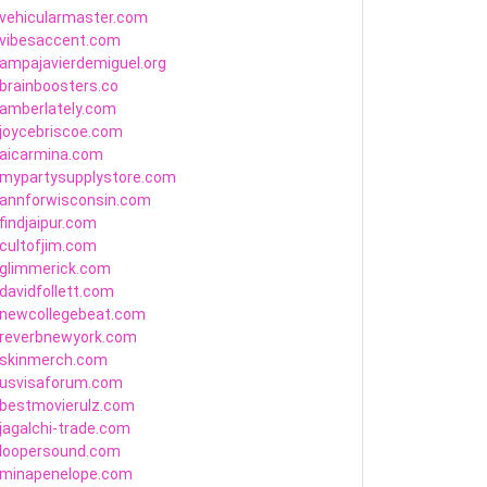
vehicularmaster.com
vibesaccent.com
ampajavierdemiguel.org
brainboosters.co
amberlately.com
joycebriscoe.com
aicarmina.com
mypartysupplystore.com
ia
annforwisconsin.com
findjaipur.com
cultofjim.com
glimmerick.com
davidfollett.com
newcollegebeat.com
reverbnewyork.com
skinmerch.com
usvisaforum.com
ng
bestmovierulz.com
jagalchi-trade.com
loopersound.com
minapenelope.com