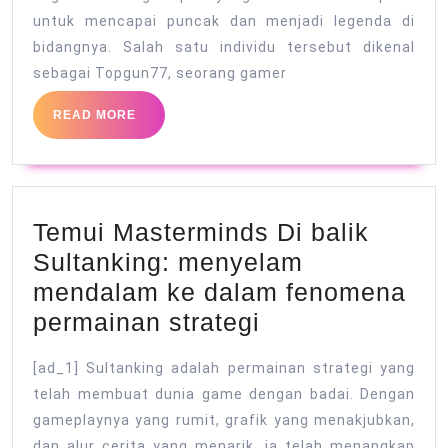
Perjal
untuk mencapai puncak dan menjadi legenda di
Seoran
bidangnya. Salah satu individu tersebut dikenal
Gamer
sebagai Topgun77, seorang gamer
Pro
READ
READ MORE
Menuju
MORE
Punca
Temui Masterminds Di balik
Sultanking: menyelam
mendalam ke dalam fenomena
Temui
permainan strategi
Masterminds
[ad_1] Sultanking adalah permainan strategi yang
Di
telah membuat dunia game dengan badai. Dengan
balik
gameplaynya yang rumit, grafik yang menakjubkan,
Sultanking:
dan alur cerita yang menarik, ia telah menangkap