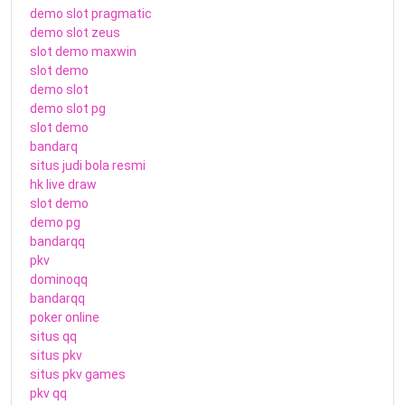
demo slot pragmatic
demo slot zeus
slot demo maxwin
slot demo
demo slot
demo slot pg
slot demo
bandarq
situs judi bola resmi
hk live draw
slot demo
demo pg
bandarqq
pkv
dominoqq
bandarqq
poker online
situs qq
situs pkv
situs pkv games
pkv qq