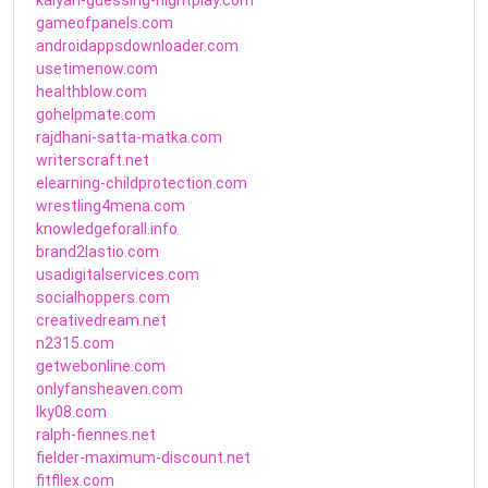
gameofpanels.com
androidappsdownloader.com
usetimenow.com
healthblow.com
gohelpmate.com
rajdhani-satta-matka.com
writerscraft.net
elearning-childprotection.com
wrestling4mena.com
knowledgeforall.info
brand2lastio.com
usadigitalservices.com
socialhoppers.com
creativedream.net
n2315.com
getwebonline.com
onlyfansheaven.com
lky08.com
ralph-fiennes.net
fielder-maximum-discount.net
fitfllex.com