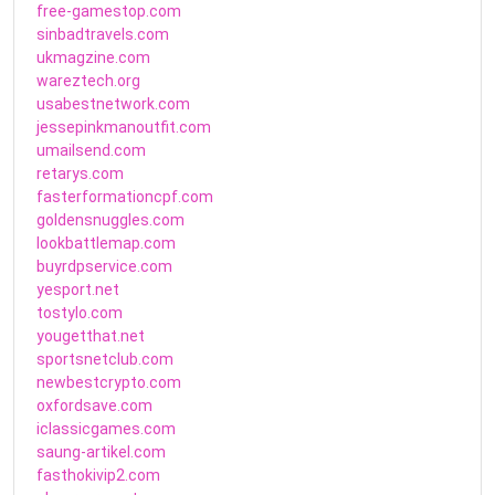
free-gamestop.com
sinbadtravels.com
ukmagzine.com
wareztech.org
usabestnetwork.com
jessepinkmanoutfit.com
umailsend.com
retarys.com
fasterformationcpf.com
goldensnuggles.com
lookbattlemap.com
buyrdpservice.com
yesport.net
tostylo.com
yougetthat.net
sportsnetclub.com
newbestcrypto.com
oxfordsave.com
iclassicgames.com
saung-artikel.com
fasthokivip2.com