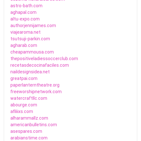
astro-bath.com
aghapal.com
altu-expo.com
authorjennijames.com
viajearoma.net
tsutsuji-parkin.com
agharab.com
cheapammousa.com
thepositiveladiessoccerclub.com
recetasdecocinafaciles.com
naildesignsidea.net
greatpai.com
paperlanterntheatre.org
freeworshipnetwork.com
watercraftllc.com
abourge.com
afiliixs.com
alharammallz.com
americanbulletins.com
asespares.com
arabianstime.com