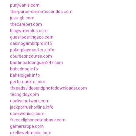
punjwanis.com
the-parcs-clematiscondos.com
jusu-gb.com
thecarepet.com
blogwriterplus.com
guestpostingseo.com
casinogambitpro.info
pokerplaymasters.info
courseoncourse.com
bantinbatdongsan247.com
bahednog.info
bahenxgek.info
pertamaskre.com
threadsvideoandphotodownloader.com
techgiddy.com
usalivenetwork.com
jackpotrushonline.info
ucnewshindi.com
freecellphonedatabase.com
gamersrope.com
exellewebmedia.com