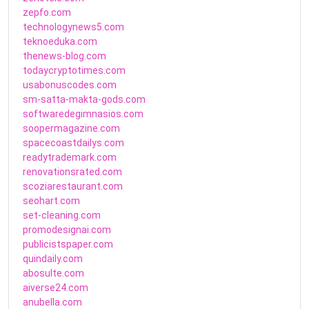
zepfo.com
technologynews5.com
teknoeduka.com
thenews-blog.com
todaycryptotimes.com
usabonuscodes.com
sm-satta-makta-gods.com
softwaredegimnasios.com
soopermagazine.com
spacecoastdailys.com
readytrademark.com
renovationsrated.com
scoziarestaurant.com
seohart.com
set-cleaning.com
promodesignai.com
publicistspaper.com
quindaily.com
abosulte.com
aiverse24.com
anubella.com