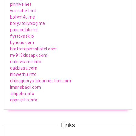
pinhive.net
warnabet.net
bollym4u.me
bolly2tollyblog.me
pandaclub.me
flyttevask.io
byhous.com
hartfordplazahotel.com
m-918kissapk.com
nabavkame.info
gakbiasa.com
iflowerhu.info
chicagocrystalconnection.com
imanabadii.com
trilipohu.info
appruptio.info
Links