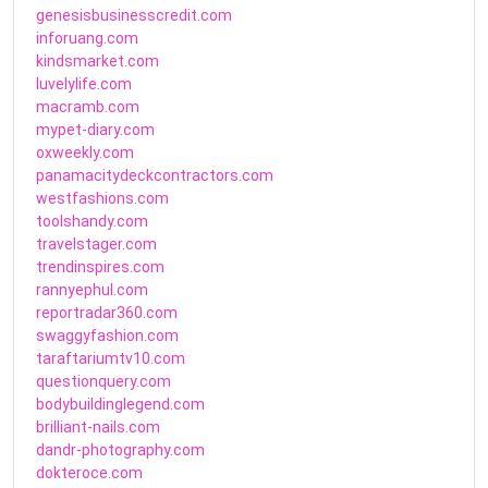
genesisbusinesscredit.com
inforuang.com
kindsmarket.com
luvelylife.com
macramb.com
mypet-diary.com
oxweekly.com
panamacitydeckcontractors.com
westfashions.com
toolshandy.com
travelstager.com
trendinspires.com
rannyephul.com
reportradar360.com
swaggyfashion.com
taraftariumtv10.com
questionquery.com
bodybuildinglegend.com
brilliant-nails.com
dandr-photography.com
dokteroce.com