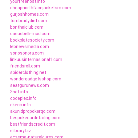
yourfreehost.info
cheapnorthfacejacketsm.com
gurjoshhomes.com
tombradydiet.com
bonthaiclub.com
casusbelli-mod.com
bookplatesociety.com
lebnewsmedia.com
sonosonora.com
linkuusinternasional1.com
friendsroll.com
spiderclothing.net
wondergadgetsshop.com
seatgurunews.com
3net.info
codeplex.info
okena.info
akunidpropokerqq.com
bespokecardetailing.com
bestfriendscredit.com
elibrary.biz
eczema-naturalcures.com