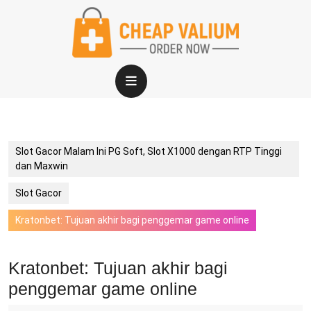
Skip
to
content
Open
Button
Slot Gacor Malam Ini PG Soft, Slot X1000 dengan RTP Tinggi
dan Maxwin
Slot Gacor
Kratonbet: Tujuan akhir bagi penggemar game online
Kratonbet: Tujuan akhir bagi
penggemar game online