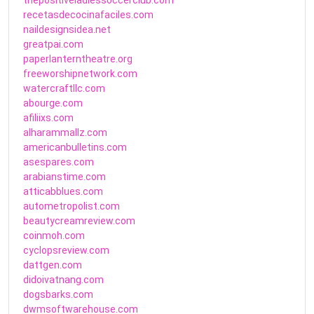
recetasdecocinafaciles.com
naildesignsidea.net
greatpai.com
paperlanterntheatre.org
freeworshipnetwork.com
watercraftllc.com
abourge.com
afiliixs.com
alharammallz.com
americanbulletins.com
asespares.com
arabianstime.com
atticabblues.com
autometropolist.com
beautycreamreview.com
coinmoh.com
cyclopsreview.com
dattgen.com
didoivatnang.com
dogsbarks.com
dwmsoftwarehouse.com