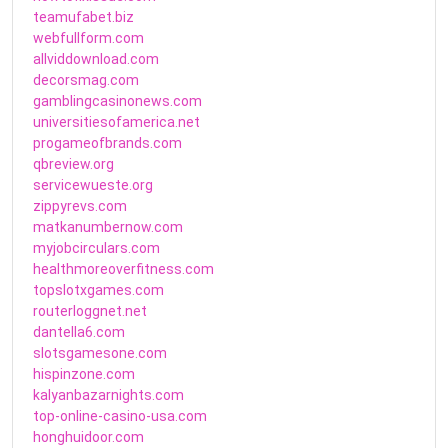
teamufabet.biz
webfullform.com
allviddownload.com
decorsmag.com
gamblingcasinonews.com
universitiesofamerica.net
progameofbrands.com
qbreview.org
servicewueste.org
zippyrevs.com
matkanumbernow.com
myjobcirculars.com
healthmoreoverfitness.com
topslotxgames.com
routerloggnet.net
dantella6.com
slotsgamesone.com
hispinzone.com
kalyanbazarnights.com
top-online-casino-usa.com
honghuidoor.com