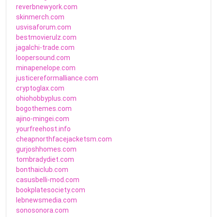
reverbnewyork.com
skinmerch.com
usvisaforum.com
bestmovierulz.com
jagalchi-trade.com
loopersound.com
minapenelope.com
justicereformalliance.com
cryptoglax.com
ohiohobbyplus.com
bogothemes.com
ajino-mingei.com
yourfreehost.info
cheapnorthfacejacketsm.com
gurjoshhomes.com
tombradydiet.com
bonthaiclub.com
casusbelli-mod.com
bookplatesociety.com
lebnewsmedia.com
sonosonora.com