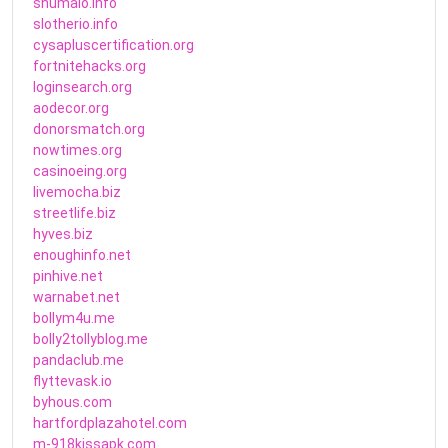
shumaio.info
slotherio.info
cysapluscertification.org
fortnitehacks.org
loginsearch.org
aodecor.org
donorsmatch.org
nowtimes.org
casinoeing.org
livemocha.biz
streetlife.biz
hyves.biz
enoughinfo.net
pinhive.net
warnabet.net
bollym4u.me
bolly2tollyblog.me
pandaclub.me
flyttevask.io
byhous.com
hartfordplazahotel.com
m-918kissapk.com