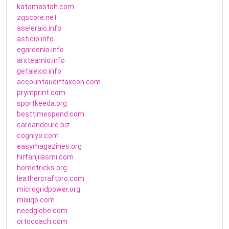
katamastah.com
zqscore.net
aseleraio.info
asticio.info
egardenio.info
arxteamio.info
getalexio.info
accountaudittaxcon.com
prymprint.com
sportkeeda.org
besttimespend.com
careandcure.biz
cogniyo.com
easymagazines.org
hirfanjilasmi.com
hometricks.org
leathercraftpro.com
microgridpower.org
mixiqo.com
needglobe.com
ortocoach.com