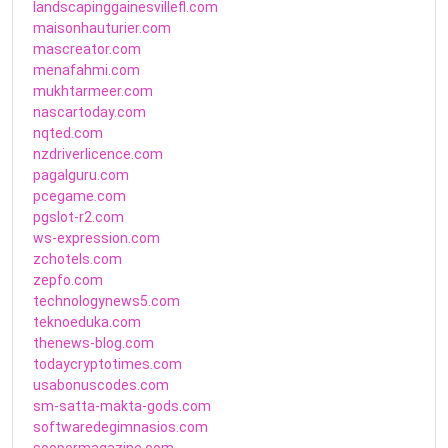
landscapinggainesvillefl.com
maisonhauturier.com
mascreator.com
menafahmi.com
mukhtarmeer.com
nascartoday.com
nqted.com
nzdriverlicence.com
pagalguru.com
pcegame.com
pgslot-r2.com
ws-expression.com
zchotels.com
zepfo.com
technologynews5.com
teknoeduka.com
thenews-blog.com
todaycryptotimes.com
usabonuscodes.com
sm-satta-makta-gods.com
softwaredegimnasios.com
soopermagazine.com