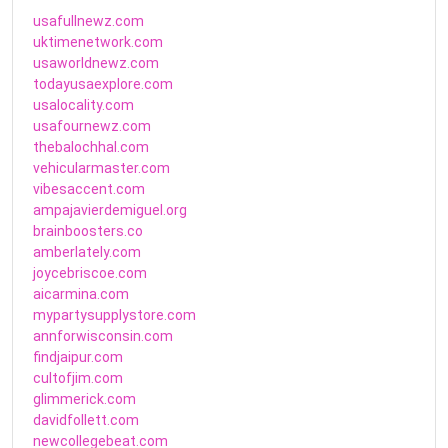
usafullnewz.com
uktimenetwork.com
usaworldnewz.com
todayusaexplore.com
usalocality.com
usafournewz.com
thebalochhal.com
vehicularmaster.com
vibesaccent.com
ampajavierdemiguel.org
brainboosters.co
amberlately.com
joycebriscoe.com
aicarmina.com
mypartysupplystore.com
annforwisconsin.com
findjaipur.com
cultofjim.com
glimmerick.com
davidfollett.com
newcollegebeat.com