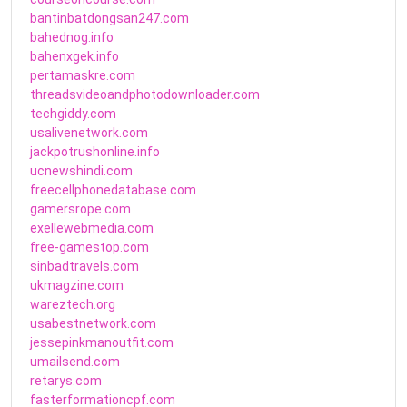
bantinbatdongsan247.com
bahednog.info
bahenxgek.info
pertamaskre.com
threadsvideoandphotodownloader.com
techgiddy.com
usalivenetwork.com
jackpotrushonline.info
ucnewshindi.com
freecellphonedatabase.com
gamersrope.com
exellewebmedia.com
free-gamestop.com
sinbadtravels.com
ukmagzine.com
wareztech.org
usabestnetwork.com
jessepinkmanoutfit.com
umailsend.com
retarys.com
fasterformationcpf.com