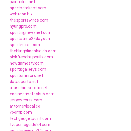
painaidee.net
sportsdarkest.com
webtoon.biz
thesportswires.com
hyungpro.com
sportingnewsnet.com
sportstime24day.com
sporteslive.com
theblingblingshields.com
pinkfrenchtipnails.com
newgamestv.com
sportsgallerys.com
sportsmirrors.net
datasports.net
atasehirescortu.net
engineeringtechub.com
jerryescorts.com
attorneylegal.co
voomb.com
techgadgetpoint.com
tvsportsguide24.com
sportsreviews24.com