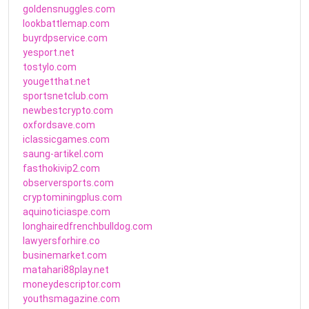
goldensnuggles.com
lookbattlemap.com
buyrdpservice.com
yesport.net
tostylo.com
yougetthat.net
sportsnetclub.com
newbestcrypto.com
oxfordsave.com
iclassicgames.com
saung-artikel.com
fasthokivip2.com
observersports.com
cryptominingplus.com
aquinoticiaspe.com
longhairedfrenchbulldog.com
lawyersforhire.co
businemarket.com
matahari88play.net
moneydescriptor.com
youthsmagazine.com