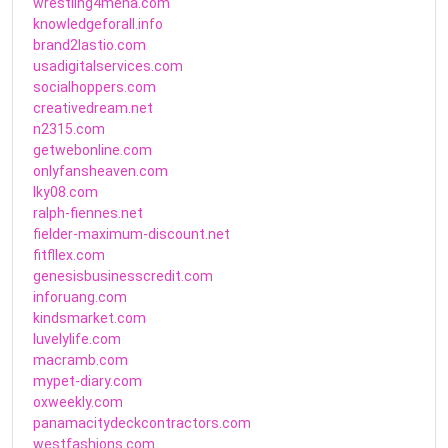
wrestling4mena.com
knowledgeforall.info
brand2lastio.com
usadigitalservices.com
socialhoppers.com
creativedream.net
n2315.com
getwebonline.com
onlyfansheaven.com
lky08.com
ralph-fiennes.net
fielder-maximum-discount.net
fitfllex.com
genesisbusinesscredit.com
inforuang.com
kindsmarket.com
luvelylife.com
macramb.com
mypet-diary.com
oxweekly.com
panamacitydeckcontractors.com
westfashions.com