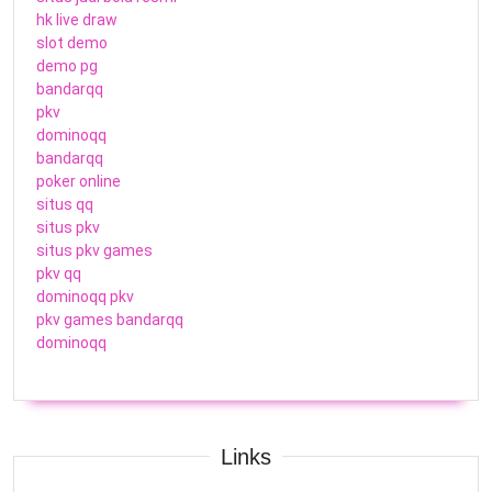
hk live draw
slot demo
demo pg
bandarqq
pkv
dominoqq
bandarqq
poker online
situs qq
situs pkv
situs pkv games
pkv qq
dominoqq pkv
pkv games bandarqq
dominoqq
Links