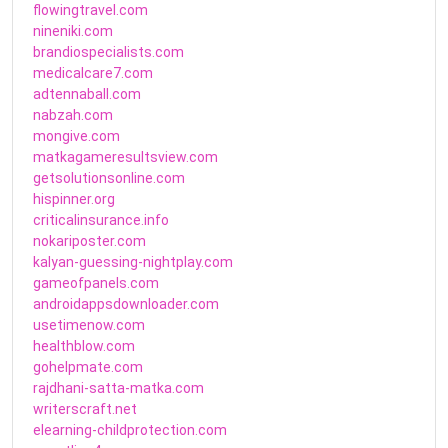
flowingtravel.com
nineniki.com
brandiospecialists.com
medicalcare7.com
adtennaball.com
nabzah.com
mongive.com
matkagameresultsview.com
getsolutionsonline.com
hispinner.org
criticalinsurance.info
nokariposter.com
kalyan-guessing-nightplay.com
gameofpanels.com
androidappsdownloader.com
usetimenow.com
healthblow.com
gohelpmate.com
rajdhani-satta-matka.com
writerscraft.net
elearning-childprotection.com