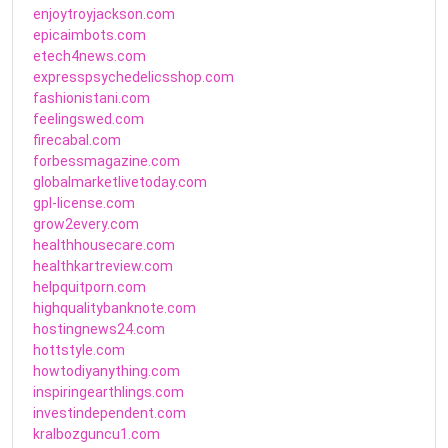
enjoytroyjackson.com
epicaimbots.com
etech4news.com
expresspsychedelicsshop.com
fashionistani.com
feelingswed.com
firecabal.com
forbessmagazine.com
globalmarketlivetoday.com
gpl-license.com
grow2every.com
healthhousecare.com
healthkartreview.com
helpquitporn.com
highqualitybanknote.com
hostingnews24.com
hottstyle.com
howtodiyanything.com
inspiringearthlings.com
investindependent.com
kralbozguncu1.com