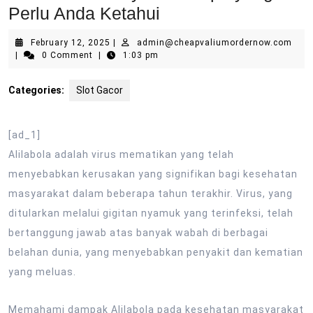
Perlu Anda Ketahui
February
admi
February 12, 2025
|
admin@cheapvaliumordernow.com
12,
|
0 Comment
|
1:03 pm
2025
Categories:
Slot Gacor
[ad_1]
Alilabola adalah virus mematikan yang telah
menyebabkan kerusakan yang signifikan bagi kesehatan
masyarakat dalam beberapa tahun terakhir. Virus, yang
ditularkan melalui gigitan nyamuk yang terinfeksi, telah
bertanggung jawab atas banyak wabah di berbagai
belahan dunia, yang menyebabkan penyakit dan kematian
yang meluas.
Memahami dampak Alilabola pada kesehatan masyarakat