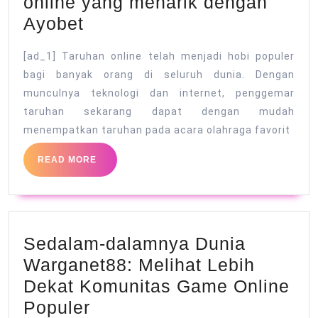
online yang menarik dengan
Meluncurkan
Ayobet
dunia
[ad_1] Taruhan online telah menjadi hobi populer
taruhan
bagi banyak orang di seluruh dunia. Dengan
online
munculnya teknologi dan internet, penggemar
yang
taruhan sekarang dapat dengan mudah
menarik
menempatkan taruhan pada acara olahraga favorit
dengan
READ
READ MORE
Ayobet
MORE
Sedalam-dalamnya Dunia
Warganet88: Melihat Lebih
Dekat Komunitas Game Online
Sedalam-
Populer