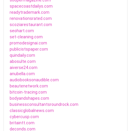
spacecoastdailys.com
readytrademark.com
renovationsrated.com
scoziarestaurant.com
seohart.com
set-cleaning.com
promodesignai.com
publicistspaper.com
quindaily.com
abosulte.com
aiverse24.com
anubella.com
audiobooksonaudible.com
beautenetwork.com
bitcoin-tracing.com
bodyandshapes.com
businessconsultantsroundrock.com
classicglobalnews.com
cybercusp.com
britaintt.com
deconds.com