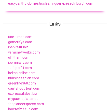
easycartltd-domesticcleaningservicesedinburgh.com
Links
uae-times.com
gamerifys.com
inspiratif.net
vsmsnetworks.com
offthem.com
ibommatv.com
techporfit.com
bekasionline.com
nbusinessplan.com
greenlife360.com
cantshoutitout.com
expressufabet.biz
mypuertoplata.net
thepioneerxpress.com
howtofixissue.com