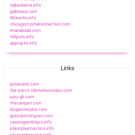
nabavkame.info
gakbiasa.com
iflowerhu.info
chicagocrystalconnection.com
imanabadii.com
trilipohu.info
appruptio.info
Links
punjwanis.com
the-parcs-clematiscondos.com
jusu-gb.com
thecarepet.com
blogwriterplus.com
guestpostingseo.com
casinogambitpro.info
pokerplaymasters.info
courseoncourse.com