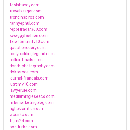
toolshandy.com
travelstager.com
trendinspires.com
rannyephul.com
reportradar360.com
swaggyfashion.com
taraftariumtv10.com
questionquery.com
bodybuildinglegend.com
brilliant-nails.com
dandr-photography.com
dokteroce.com
journal-francais.com
justintv10.com
lawyerule.com
mediamingleseaco.com
mtsmarketingblog.com
nghekiemtien.com
wasirku.com
tejas24.com
poolturbo.com