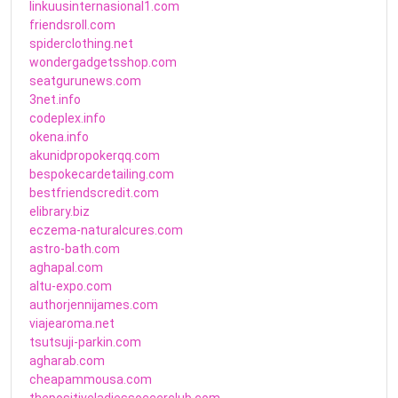
linkuusinternasional1.com
friendsroll.com
spiderclothing.net
wondergadgetsshop.com
seatgurunews.com
3net.info
codeplex.info
okena.info
akunidpropokerqq.com
bespokecardetailing.com
bestfriendscredit.com
elibrary.biz
eczema-naturalcures.com
astro-bath.com
aghapal.com
altu-expo.com
authorjennijames.com
viajearoma.net
tsutsuji-parkin.com
agharab.com
cheapammousa.com
thepositiveladiessoccerclub.com