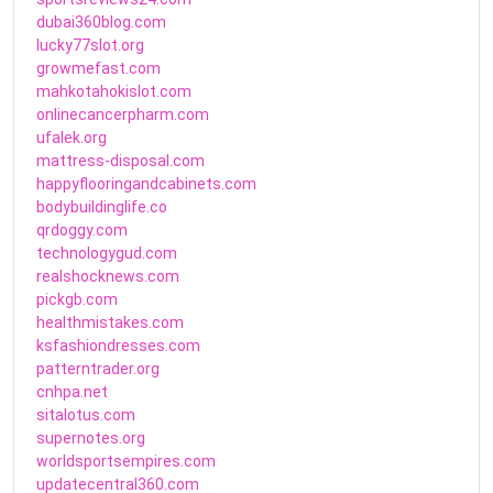
dubai360blog.com
lucky77slot.org
growmefast.com
mahkotahokislot.com
onlinecancerpharm.com
ufalek.org
mattress-disposal.com
happyflooringandcabinets.com
bodybuildinglife.co
qrdoggy.com
technologygud.com
realshocknews.com
pickgb.com
healthmistakes.com
ksfashiondresses.com
patterntrader.org
cnhpa.net
sitalotus.com
supernotes.org
worldsportsempires.com
updatecentral360.com