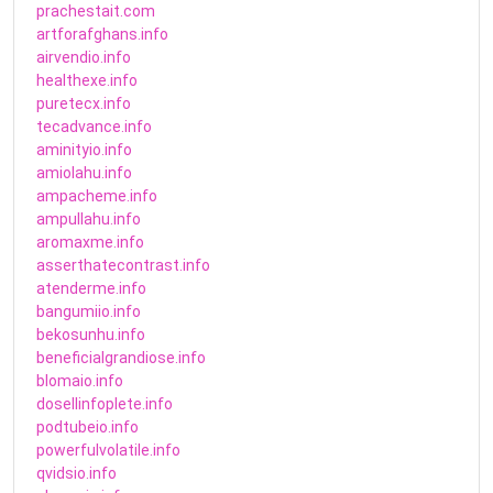
prachestait.com
artforafghans.info
airvendio.info
healthexe.info
puretecx.info
tecadvance.info
aminityio.info
amiolahu.info
ampacheme.info
ampullahu.info
aromaxme.info
asserthatecontrast.info
atenderme.info
bangumiio.info
bekosunhu.info
beneficialgrandiose.info
blomaio.info
dosellinfoplete.info
podtubeio.info
powerfulvolatile.info
qvidsio.info