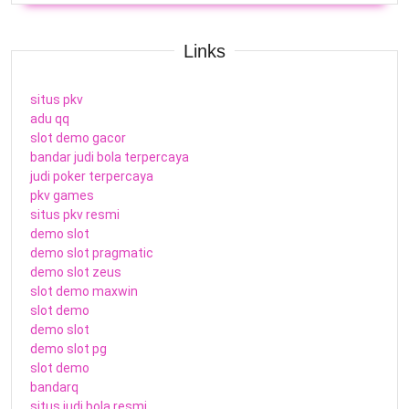
Links
situs pkv
adu qq
slot demo gacor
bandar judi bola terpercaya
judi poker terpercaya
pkv games
situs pkv resmi
demo slot
demo slot pragmatic
demo slot zeus
slot demo maxwin
slot demo
demo slot
demo slot pg
slot demo
bandarq
situs judi bola resmi