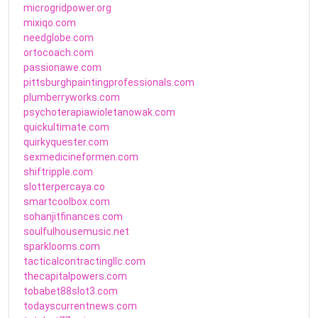
microgridpower.org
mixiqo.com
needglobe.com
ortocoach.com
passionawe.com
pittsburghpaintingprofessionals.com
plumberryworks.com
psychoterapiawioletanowak.com
quickultimate.com
quirkyquester.com
sexmedicineformen.com
shiftripple.com
slotterpercaya.co
smartcoolbox.com
sohanjitfinances.com
soulfulhousemusic.net
sparklooms.com
tacticalcontractingllc.com
thecapitalpowers.com
tobabet88slot3.com
todayscurrentnews.com