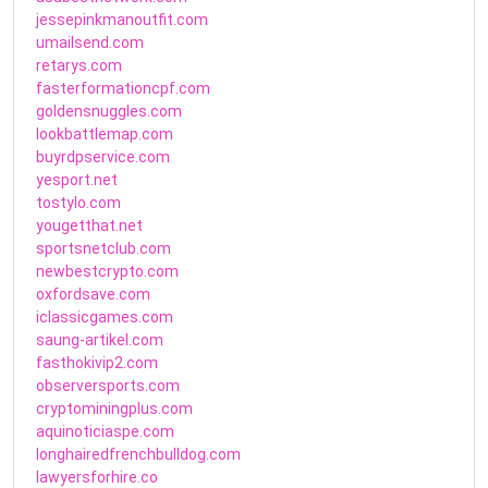
jessepinkmanoutfit.com
umailsend.com
retarys.com
fasterformationcpf.com
goldensnuggles.com
lookbattlemap.com
buyrdpservice.com
yesport.net
tostylo.com
yougetthat.net
sportsnetclub.com
newbestcrypto.com
oxfordsave.com
iclassicgames.com
saung-artikel.com
fasthokivip2.com
observersports.com
cryptominingplus.com
aquinoticiaspe.com
longhairedfrenchbulldog.com
lawyersforhire.co