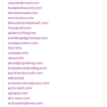
casusbelli-mod.com
bookplatesociety.com
lebnewsmedia.com
sonosonora.com
linkuusinternasional1.com
friendsroll.com
spiderclothing.net
wondergadgetsshop.com
seatgurunews.com
3net.info
codeplex.info
okena.info
akunidpropokerqq.com
bespokecardetailing.com
bestfriendscredit.com
elibrary.biz
eczema-naturalcures.com
astro-bath.com
aghapal.com
altu-expo.com
authorjennijames.com