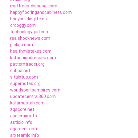
mattress-disposal.com
happyflooringandcabinets.com
bodybuildinglife.co
qrdoggy.com
technologygud.com
realshocknews.com
pickgb.com
healthmistakes.com
ksfashiondresses.com
patterntrader.org
cnhpa.net
sitalotus.com
supernotes.org
worldsportsempires.com
updatecentral360.com
katamastah.com
zqscore.net
aseleraio.info
asticio.info
egardenio.info
arxteamio.info