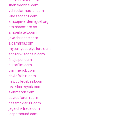
thebalochhal.com
vehicularmaster.com
vibesaccent.com
ampajavierdemiguel.org
brainboosters.co
amberlately.com
joycebriscoe.com
aicarmina.com
mypartysupplystore.com
annforwisconsin.com
findjaipur.com
cultofjim.com
glimmerick.com
davidfollett.com
newcollegebeat.com
reverbnewyork.com
skinmerch.com
usvisaforum.com
bestmovierulz.com
jagalchi-trade.com
loopersound.com