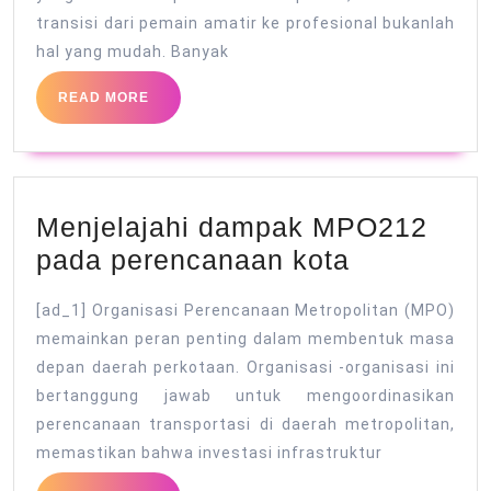
Perjalanan
transisi dari pemain amatir ke profesional bukanlah
Warunghoki88
hal yang mudah. Banyak
di
READ
READ MORE
Dunia
MORE
Gaming
Menjelajahi dampak MPO212
Menjelajah
pada perencanaan kota
dampak
[ad_1] Organisasi Perencanaan Metropolitan (MPO)
MPO212
memainkan peran penting dalam membentuk masa
pada
depan daerah perkotaan. Organisasi -organisasi ini
perencana
bertanggung jawab untuk mengoordinasikan
kota
perencanaan transportasi di daerah metropolitan,
memastikan bahwa investasi infrastruktur