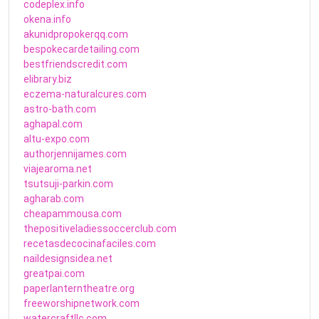
codeplex.info
okena.info
akunidpropokerqq.com
bespokecardetailing.com
bestfriendscredit.com
elibrary.biz
eczema-naturalcures.com
astro-bath.com
aghapal.com
altu-expo.com
authorjennijames.com
viajearoma.net
tsutsuji-parkin.com
agharab.com
cheapammousa.com
thepositiveladiessoccerclub.com
recetasdecocinafaciles.com
naildesignsidea.net
greatpai.com
paperlanterntheatre.org
freeworshipnetwork.com
watercraftllc.com