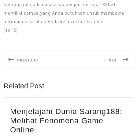
seorang penjudi biasa atau penjudi serius, 188bet
memiliki semua yang Anda butuhkan untuk membawa
permainan taruhan Anda ke level berikutnya.
[ad_2]
Post
navigation
PREVIOUS
NEXT
Previous
Next
post:
post:
Related Post
Menjelajahi Dunia Sarang188:
Melihat Fenomena Game
Menjelajahi
Online