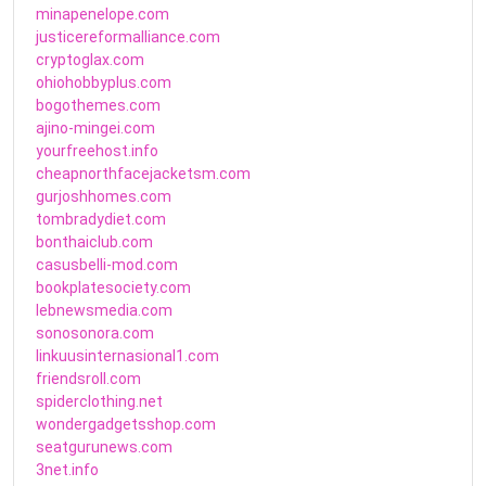
minapenelope.com
justicereformalliance.com
cryptoglax.com
ohiohobbyplus.com
bogothemes.com
ajino-mingei.com
yourfreehost.info
cheapnorthfacejacketsm.com
gurjoshhomes.com
tombradydiet.com
bonthaiclub.com
casusbelli-mod.com
bookplatesociety.com
lebnewsmedia.com
sonosonora.com
linkuusinternasional1.com
friendsroll.com
spiderclothing.net
wondergadgetsshop.com
seatgurunews.com
3net.info