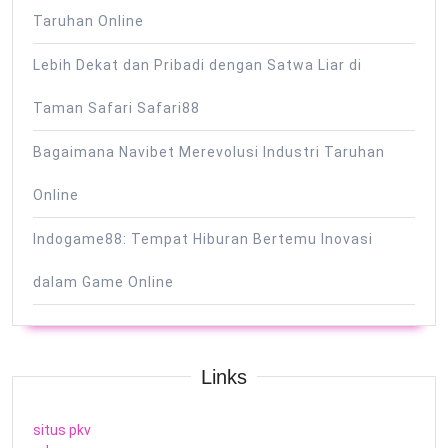
Taruhan Online
Lebih Dekat dan Pribadi dengan Satwa Liar di
Taman Safari Safari88
Bagaimana Navibet Merevolusi Industri Taruhan
Online
Indogame88: Tempat Hiburan Bertemu Inovasi
dalam Game Online
Links
situs pkv