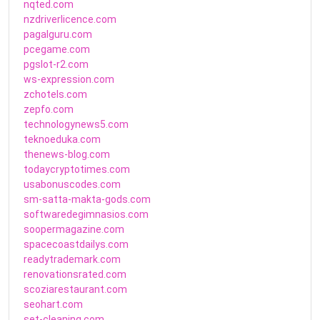
nqted.com
nzdriverlicence.com
pagalguru.com
pcegame.com
pgslot-r2.com
ws-expression.com
zchotels.com
zepfo.com
technologynews5.com
teknoeduka.com
thenews-blog.com
todaycryptotimes.com
usabonuscodes.com
sm-satta-makta-gods.com
softwaredegimnasios.com
soopermagazine.com
spacecoastdailys.com
readytrademark.com
renovationsrated.com
scoziarestaurant.com
seohart.com
set-cleaning.com