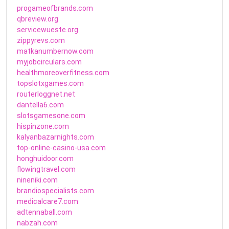
progameofbrands.com
qbreview.org
servicewueste.org
zippyrevs.com
matkanumbernow.com
myjobcirculars.com
healthmoreoverfitness.com
topslotxgames.com
routerloggnet.net
dantella6.com
slotsgamesone.com
hispinzone.com
kalyanbazarnights.com
top-online-casino-usa.com
honghuidoor.com
flowingtravel.com
nineniki.com
brandiospecialists.com
medicalcare7.com
adtennaball.com
nabzah.com