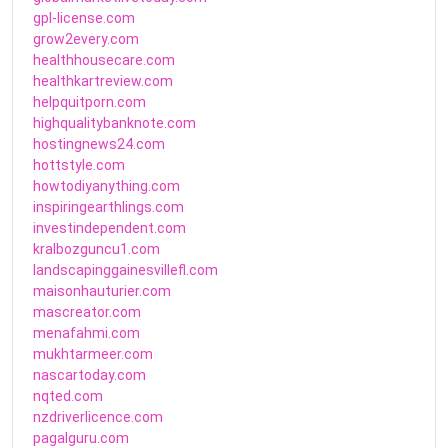
gpl-license.com
grow2every.com
healthhousecare.com
healthkartreview.com
helpquitporn.com
highqualitybanknote.com
hostingnews24.com
hottstyle.com
howtodiyanything.com
inspiringearthlings.com
investindependent.com
kralbozguncu1.com
landscapinggainesvillefl.com
maisonhauturier.com
mascreator.com
menafahmi.com
mukhtarmeer.com
nascartoday.com
nqted.com
nzdriverlicence.com
pagalguru.com