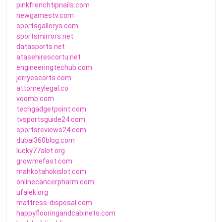
pinkfrenchtipnails.com
newgamestv.com
sportsgallerys.com
sportsmirrors.net
datasports.net
atasehirescortu.net
engineeringtechub.com
jerryescorts.com
attorneylegal.co
voomb.com
techgadgetpoint.com
tvsportsguide24.com
sportsreviews24.com
dubai360blog.com
lucky77slot.org
growmefast.com
mahkotahokislot.com
onlinecancerpharm.com
ufalek.org
mattress-disposal.com
happyflooringandcabinets.com