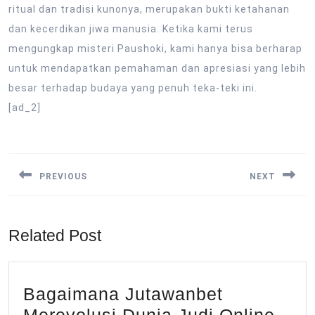
ritual dan tradisi kunonya, merupakan bukti ketahanan
dan kecerdikan jiwa manusia. Ketika kami terus
mengungkap misteri Paushoki, kami hanya bisa berharap
untuk mendapatkan pemahaman dan apresiasi yang lebih
besar terhadap budaya yang penuh teka-teki ini.
[ad_2]
Post
navigation
PREVIOUS
NEXT
Previous
Next
post:
post:
Related Post
Bagaimana Jutawanbet
Bag