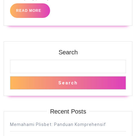
game
READ
READ MORE
mendominasi
MORE
adegan
esports
Search
Search
Recent Posts
Memahami Plisbet: Panduan Komprehensif