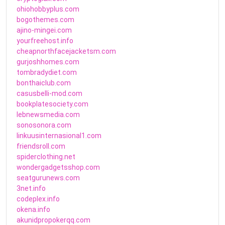
ohiohobbyplus.com
bogothemes.com
ajino-mingei.com
yourfreehost.info
cheapnorthfacejacketsm.com
gurjoshhomes.com
tombradydiet.com
bonthaiclub.com
casusbelli-mod.com
bookplatesociety.com
lebnewsmedia.com
sonosonora.com
linkuusinternasional1.com
friendsroll.com
spiderclothing.net
wondergadgetsshop.com
seatgurunews.com
3net.info
codeplex.info
okena.info
akunidpropokerqq.com