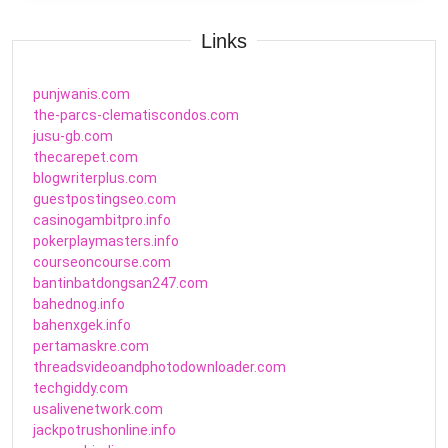
Links
punjwanis.com
the-parcs-clematiscondos.com
jusu-gb.com
thecarepet.com
blogwriterplus.com
guestpostingseo.com
casinogambitpro.info
pokerplaymasters.info
courseoncourse.com
bantinbatdongsan247.com
bahednog.info
bahenxgek.info
pertamaskre.com
threadsvideoandphotodownloader.com
techgiddy.com
usalivenetwork.com
jackpotrushonline.info