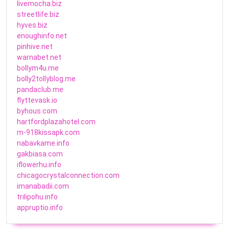
livemocha.biz
streetlife.biz
hyves.biz
enoughinfo.net
pinhive.net
warnabet.net
bollym4u.me
bolly2tollyblog.me
pandaclub.me
flyttevask.io
byhous.com
hartfordplazahotel.com
m-918kissapk.com
nabavkame.info
gakbiasa.com
iflowerhu.info
chicagocrystalconnection.com
imanabadii.com
trilipohu.info
appruptio.info