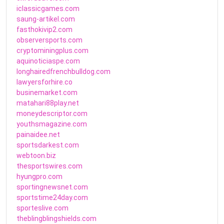
iclassicgames.com
saung-artikel.com
fasthokivip2.com
observersports.com
cryptominingplus.com
aquinoticiaspe.com
longhairedfrenchbulldog.com
lawyersforhire.co
businemarket.com
matahari88play.net
moneydescriptor.com
youthsmagazine.com
painaidee.net
sportsdarkest.com
webtoon.biz
thesportswires.com
hyungpro.com
sportingnewsnet.com
sportstime24day.com
sporteslive.com
theblingblingshields.com