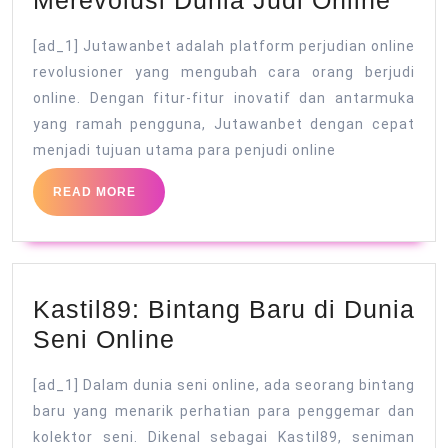
Merevolusi Dunia Judi Online
Juta
[ad_1] Jutawanbet adalah platform perjudian online
Mere
revolusioner yang mengubah cara orang berjudi
Duni
online. Dengan fitur-fitur inovatif dan antarmuka
Judi
yang ramah pengguna, Jutawanbet dengan cepat
Onli
menjadi tujuan utama para penjudi online
READ
READ MORE
MORE
Kastil89: Bintang Baru di Dunia
Kastil89:
Seni Online
Bintang
[ad_1] Dalam dunia seni online, ada seorang bintang
Baru
baru yang menarik perhatian para penggemar dan
di
kolektor seni. Dikenal sebagai Kastil89, seniman