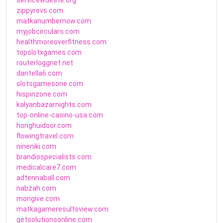
zippyrevs.com
matkanumbernow.com
myjobcirculars.com
healthmoreoverfitness.com
topslotxgames.com
routerloggnet.net
dantella6.com
slotsgamesone.com
hispinzone.com
kalyanbazarnights.com
top-online-casino-usa.com
honghuidoor.com
flowingtravel.com
nineniki.com
brandiospecialists.com
medicalcare7.com
adtennaball.com
nabzah.com
mongive.com
matkagameresultsview.com
getsolutionsonline.com