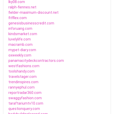
lky08.com
ralph-fiennes.net
fielder-maximum-discount.net
fitfllex.com
genesisbusinesscredit.com
inforuang.com
kindsmarket.com
luvelylife.com
macramb.com
mypet-diary.com
oxweekly.com
panamacitydeckcontractors.com
westfashions.com
toolshandy.com
travelstager.com
trendinspires.com
rannyephul.com
reportradar360.com
swaggyfashion.com
taraftariumtv10.com
questionquery.com
bodybuildinglegend.com