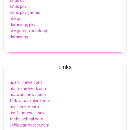
situs qq
situs pkv
situs pkv games
pkv qq
dominoqq pkv
pkv games bandarqq
dominoqq
Links
usafullnewz.com
uktimenetwork.com
usaworldnewz.com
todayusaexplore.com
usalocality.com
usafournewz.com
thebalochhal.com
vehicularmaster.com