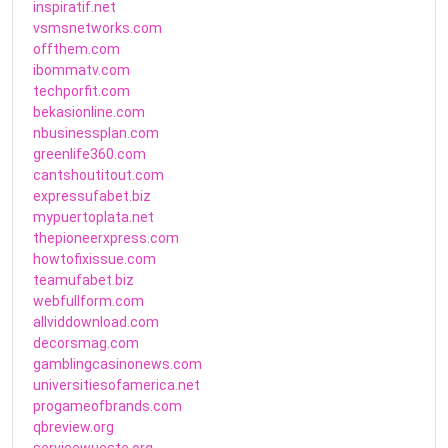
inspiratif.net
vsmsnetworks.com
offthem.com
ibommatv.com
techporfit.com
bekasionline.com
nbusinessplan.com
greenlife360.com
cantshoutitout.com
expressufabet.biz
mypuertoplata.net
thepioneerxpress.com
howtofixissue.com
teamufabet.biz
webfullform.com
allviddownload.com
decorsmag.com
gamblingcasinonews.com
universitiesofamerica.net
progameofbrands.com
qbreview.org
servicewueste.org