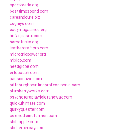
sportkeeda.org
besttimespend.com
careandcure.biz
cogniyo.com
easymagazines.org
hirfanjilasmi.com
hometricks.org
leathercraftpro.com
microgridpower.org
mixiqo.com
needglobe.com
ortocoach.com
passionawe.com
pittsburghpaintingprofessionals.com
plumberryworks.com
psychoterapiawioletanowak.com
quickultimate.com
quirkyquester.com
sexmedicineformen.com
shiftripple.com
slotterpercaya.co