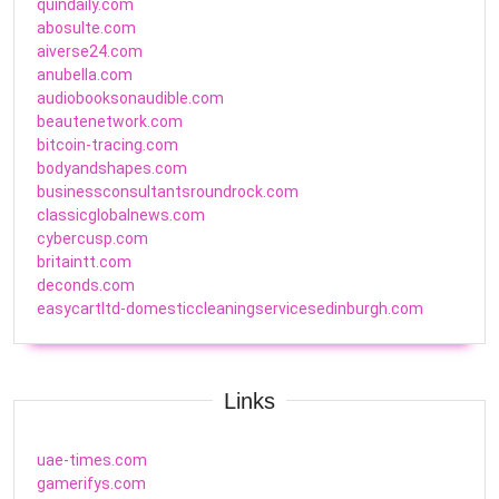
quindaily.com
abosulte.com
aiverse24.com
anubella.com
audiobooksonaudible.com
beautenetwork.com
bitcoin-tracing.com
bodyandshapes.com
businessconsultantsroundrock.com
classicglobalnews.com
cybercusp.com
britaintt.com
deconds.com
easycartltd-domesticcleaningservicesedinburgh.com
Links
uae-times.com
gamerifys.com