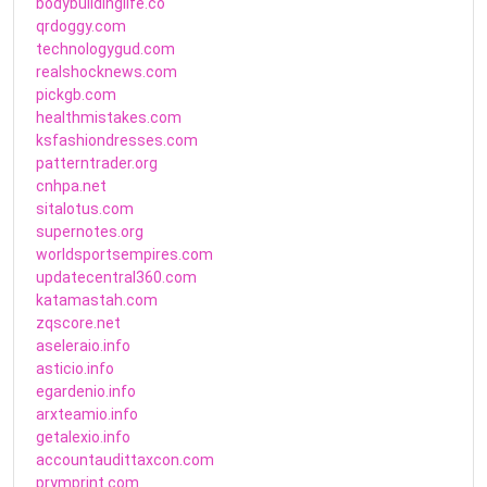
bodybuildinglife.co
qrdoggy.com
technologygud.com
realshocknews.com
pickgb.com
healthmistakes.com
ksfashiondresses.com
patterntrader.org
cnhpa.net
sitalotus.com
supernotes.org
worldsportsempires.com
updatecentral360.com
katamastah.com
zqscore.net
aseleraio.info
asticio.info
egardenio.info
arxteamio.info
getalexio.info
accountaudittaxcon.com
prymprint.com