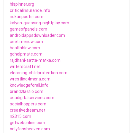
hispinner.org
criticalinsurance.info
nokariposter.com
kalyan-guessing-nightplay.com
gameofpanels.com
androidappsdownloader.com
usetimenow.com
healthblow.com
gohelpmate.com
rajdhani-satta-matka.com
writerscraft.net
elearning-childprotection.com
wrestling4mena.com
knowledgeforall.info
brand2lastio.com
usadigitalservices.com
socialhoppers.com
creativedream.net
n2315.com
getwebonline.com
onlyfansheaven.com