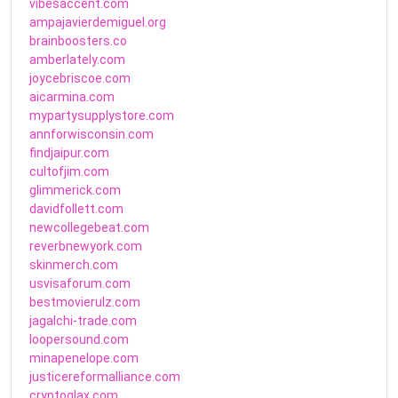
vibesaccent.com
ampajavierdemiguel.org
brainboosters.co
amberlately.com
joycebriscoe.com
aicarmina.com
mypartysupplystore.com
annforwisconsin.com
findjaipur.com
cultofjim.com
glimmerick.com
davidfollett.com
newcollegebeat.com
reverbnewyork.com
skinmerch.com
usvisaforum.com
bestmovierulz.com
jagalchi-trade.com
loopersound.com
minapenelope.com
justicereformalliance.com
cryptoglax.com