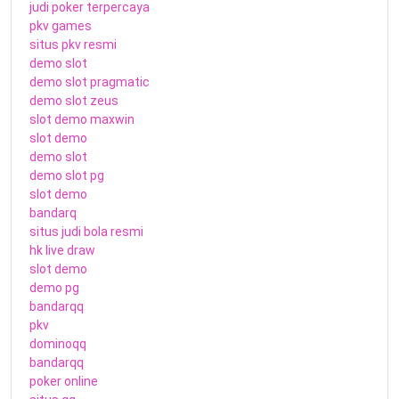
judi poker terpercaya
pkv games
situs pkv resmi
demo slot
demo slot pragmatic
demo slot zeus
slot demo maxwin
slot demo
demo slot
demo slot pg
slot demo
bandarq
situs judi bola resmi
hk live draw
slot demo
demo pg
bandarqq
pkv
dominoqq
bandarqq
poker online