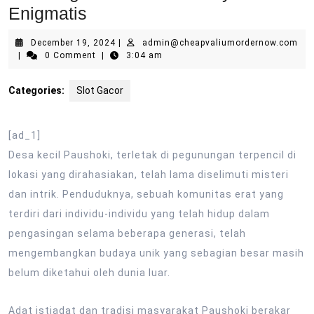
Enigmatis
December
December 19, 2024
|
admin@cheapvaliumordernow.com
admin@cheapvaliumordernow.com
19,
|
0 Comment
|
3:04 am
2024
Categories:
Slot Gacor
[ad_1]
Desa kecil Paushoki, terletak di pegunungan terpencil di
lokasi yang dirahasiakan, telah lama diselimuti misteri
dan intrik. Penduduknya, sebuah komunitas erat yang
terdiri dari individu-individu yang telah hidup dalam
pengasingan selama beberapa generasi, telah
mengembangkan budaya unik yang sebagian besar masih
belum diketahui oleh dunia luar.
Adat istiadat dan tradisi masyarakat Paushoki berakar