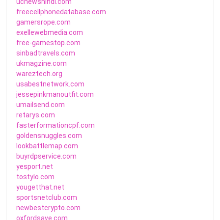
ucnewshindi.com
freecellphonedatabase.com
gamersrope.com
exellewebmedia.com
free-gamestop.com
sinbadtravels.com
ukmagzine.com
wareztech.org
usabestnetwork.com
jessepinkmanoutfit.com
umailsend.com
retarys.com
fasterformationcpf.com
goldensnuggles.com
lookbattlemap.com
buyrdpservice.com
yesport.net
tostylo.com
yougetthat.net
sportsnetclub.com
newbestcrypto.com
oxfordsave.com