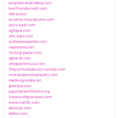
bespokecardetailing.com
bestfriendscredit.com
elibrary.biz
eczema-naturalcures.com
astro-bath.com
aghapal.com
altu-expo.com
authorjennijames.com
viajearoma.net
tsutsuji-parkin.com
agharab.com
cheapammousa.com
thepositiveladiessoccerclub.com
recetasdecocinafaciles.com
naildesignsidea.net
greatpai.com
paperlanterntheatre.org
freeworshipnetwork.com
watercraftllc.com
abourge.com
afiliixs.com