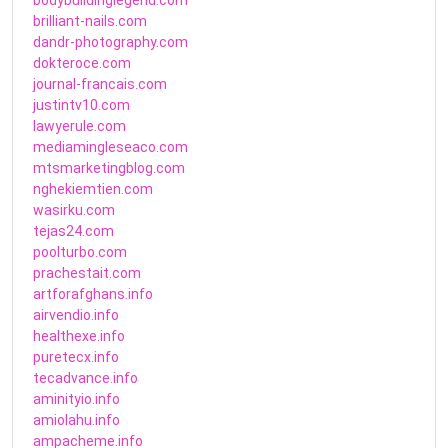
brilliant-nails.com
dandr-photography.com
dokteroce.com
journal-francais.com
justintv10.com
lawyerule.com
mediamingleseaco.com
mtsmarketingblog.com
nghekiemtien.com
wasirku.com
tejas24.com
poolturbo.com
prachestait.com
artforafghans.info
airvendio.info
healthexe.info
puretecx.info
tecadvance.info
aminityio.info
amiolahu.info
ampacheme.info