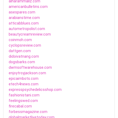
alharammallz.com
americanbulletins.com
asespares.com
arabianstime.com
atticabblues.com
autometropolist.com
beautycreamreview.com
coinmoh.com
cyclopsreview.com
dattgen.com
didoivatnang.com
dogsbarks.com
dwmsoftwarehouse.com
enjoytroyjackson.com
epicaimbots.com
etech4news.com
expresspsychedelicsshop.com
fashionistani.com
feelingswed.com
firecabal.com
forbessmagazine.com
globalmarketlivetoday.com