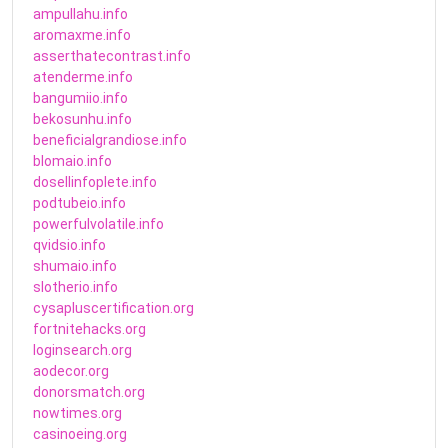
ampullahu.info
aromaxme.info
asserthatecontrast.info
atenderme.info
bangumiio.info
bekosunhu.info
beneficialgrandiose.info
blomaio.info
dosellinfoplete.info
podtubeio.info
powerfulvolatile.info
qvidsio.info
shumaio.info
slotherio.info
cysapluscertification.org
fortnitehacks.org
loginsearch.org
aodecor.org
donorsmatch.org
nowtimes.org
casinoeing.org