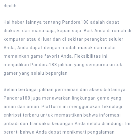
dipilih.
Hal hebat lainnya tentang Pandora188 adalah dapat
diakses dari mana saja, kapan saja. Baik Anda di rumah di
komputer atau di luar dan di sekitar perangkat seluler
Anda, Anda dapat dengan mudah masuk dan mulai
memainkan game favorit Anda. Fleksibilitas ini
menjadikan Pandora188 pilihan yang sempurna untuk
gamer yang selalu bepergian.
Selain berbagai pilihan permainan dan aksesibilitasnya,
Pandora188 juga menawarkan lingkungan game yang
aman dan aman. Platform ini menggunakan teknologi
enkripsi terbaru untuk memastikan bahwa informasi
pribadi dan transaksi keuangan Anda selalu dilindungi. Ini
berarti bahwa Anda dapat menikmati pengalaman