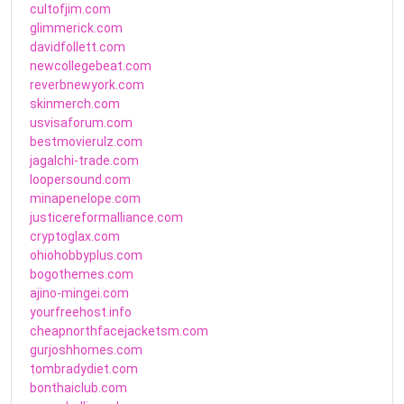
cultofjim.com
glimmerick.com
davidfollett.com
newcollegebeat.com
reverbnewyork.com
skinmerch.com
usvisaforum.com
bestmovierulz.com
jagalchi-trade.com
loopersound.com
minapenelope.com
justicereformalliance.com
cryptoglax.com
ohiohobbyplus.com
bogothemes.com
ajino-mingei.com
yourfreehost.info
cheapnorthfacejacketsm.com
gurjoshhomes.com
tombradydiet.com
bonthaiclub.com