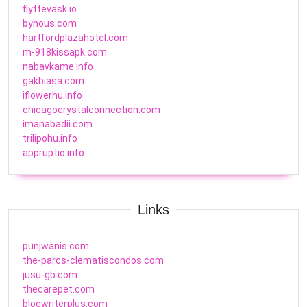
flyttevask.io
byhous.com
hartfordplazahotel.com
m-918kissapk.com
nabavkame.info
gakbiasa.com
iflowerhu.info
chicagocrystalconnection.com
imanabadii.com
trilipohu.info
appruptio.info
Links
punjwanis.com
the-parcs-clematiscondos.com
jusu-gb.com
thecarepet.com
blogwriterplus.com