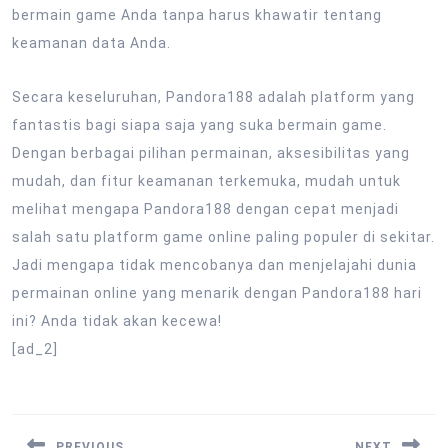
bermain game Anda tanpa harus khawatir tentang
keamanan data Anda.
Secara keseluruhan, Pandora188 adalah platform yang
fantastis bagi siapa saja yang suka bermain game.
Dengan berbagai pilihan permainan, aksesibilitas yang
mudah, dan fitur keamanan terkemuka, mudah untuk
melihat mengapa Pandora188 dengan cepat menjadi
salah satu platform game online paling populer di sekitar.
Jadi mengapa tidak mencobanya dan menjelajahi dunia
permainan online yang menarik dengan Pandora188 hari
ini? Anda tidak akan kecewa!
[ad_2]
Post
navigation
PREVIOUS
NEXT