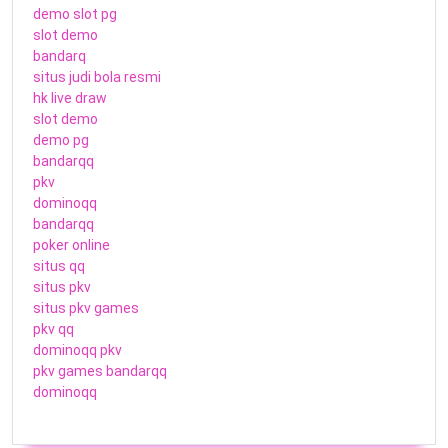
demo slot pg
slot demo
bandarq
situs judi bola resmi
hk live draw
slot demo
demo pg
bandarqq
pkv
dominoqq
bandarqq
poker online
situs qq
situs pkv
situs pkv games
pkv qq
dominoqq pkv
pkv games bandarqq
dominoqq