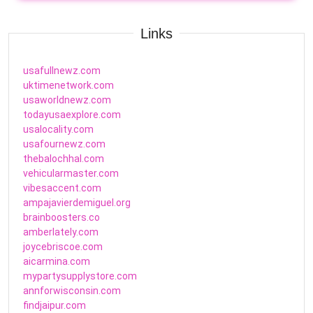
Links
usafullnewz.com
uktimenetwork.com
usaworldnewz.com
todayusaexplore.com
usalocality.com
usafournewz.com
thebalochhal.com
vehicularmaster.com
vibesaccent.com
ampajavierdemiguel.org
brainboosters.co
amberlately.com
joycebriscoe.com
aicarmina.com
mypartysupplystore.com
annforwisconsin.com
findjaipur.com