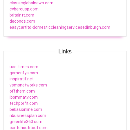
classicglobalnews.com
cybercusp.com
britaintt.com
deconds.com
easycartltd-domesticcleaningservicesedinburgh.com
Links
uae-times.com
gamerifys.com
inspiratif.net
vsmsnetworks.com
offthem.com
ibommatv.com
techporfit.com
bekasionline.com
nbusinessplan.com
greenlife360.com
cantshoutitout.com