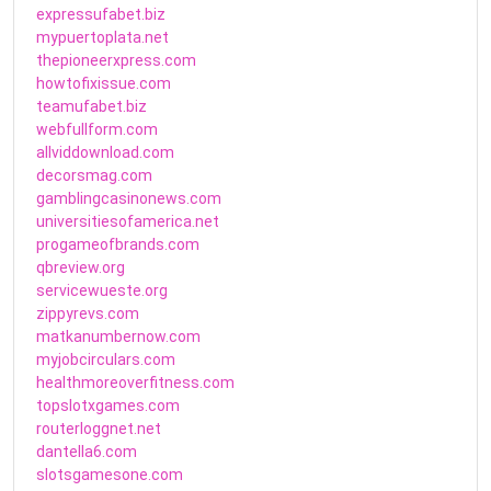
expressufabet.biz
mypuertoplata.net
thepioneerxpress.com
howtofixissue.com
teamufabet.biz
webfullform.com
allviddownload.com
decorsmag.com
gamblingcasinonews.com
universitiesofamerica.net
progameofbrands.com
qbreview.org
servicewueste.org
zippyrevs.com
matkanumbernow.com
myjobcirculars.com
healthmoreoverfitness.com
topslotxgames.com
routerloggnet.net
dantella6.com
slotsgamesone.com