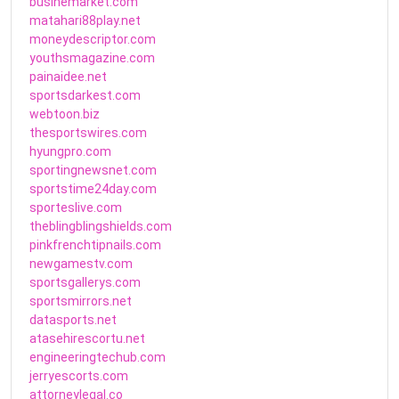
businemarket.com
matahari88play.net
moneydescriptor.com
youthsmagazine.com
painaidee.net
sportsdarkest.com
webtoon.biz
thesportswires.com
hyungpro.com
sportingnewsnet.com
sportstime24day.com
sporteslive.com
theblingblingshields.com
pinkfrenchtipnails.com
newgamestv.com
sportsgallerys.com
sportsmirrors.net
datasports.net
atasehirescortu.net
engineeringtechub.com
jerryescorts.com
attorneylegal.co