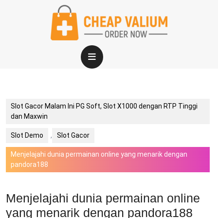
Skip
to
content
Open
Button
Slot Gacor Malam Ini PG Soft, Slot X1000 dengan RTP Tinggi
dan Maxwin
Slot Demo
,
Slot Gacor
Menjelajahi dunia permainan online yang menarik dengan
pandora188
Menjelajahi dunia permainan online
yang menarik dengan pandora188