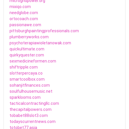
microgridpower.org
mixiqo.com
needglobe.com
ortocoach.com
passionawe.com
pittsburghpaintingprofessionals.com
plumberryworks.com
psychoterapiawioletanowak.com
quickultimate.com
quirkyquester.com
sexmedicineformen.com
shiftripple.com
slotterpercaya.co
smartcoolbox.com
sohanjitfinances.com
soulfulhousemusic.net
sparklooms.com
tacticalcontractingllc.com
thecapitalpowers.com
tobabet88slot3.com
todayscurrentnews.com
totobet77.asia