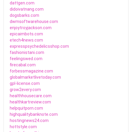
dattgen.com
didoivatnang.com
dogsbarks.com
dwmsoftwarehouse.com
enjoytroyjackson.com
epicaimbots.com
etech4news.com
expresspsychedelicsshop.com
fashionistani.com
feelingswed.com
firecabal.com
forbessmagazine.com
globalmarketlivetoday.com
gpl-license.com
grow2every.com
healthhousecare.com
healthkartreview.com
helpquitporn.com
highqualitybanknote.com
hostingnews24.com
hottstyle.com