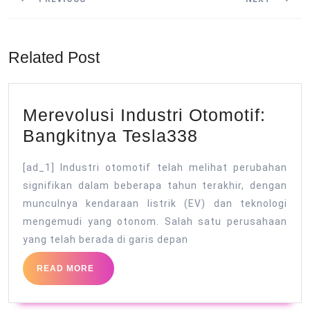
Previous
Next
post:
post:
Related Post
Merevolusi Industri Otomotif:
Merevolusi
Bangkitnya Tesla338
Industri
[ad_1] Industri otomotif telah melihat perubahan
Otomotif:
signifikan dalam beberapa tahun terakhir, dengan
Bangkitnya
munculnya kendaraan listrik (EV) dan teknologi
Tesla338
mengemudi yang otonom. Salah satu perusahaan
yang telah berada di garis depan
READ
READ MORE
MORE