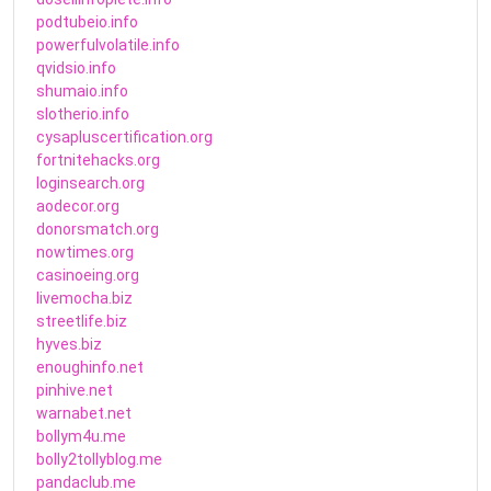
podtubeio.info
powerfulvolatile.info
qvidsio.info
shumaio.info
slotherio.info
cysapluscertification.org
fortnitehacks.org
loginsearch.org
aodecor.org
donorsmatch.org
nowtimes.org
casinoeing.org
livemocha.biz
streetlife.biz
hyves.biz
enoughinfo.net
pinhive.net
warnabet.net
bollym4u.me
bolly2tollyblog.me
pandaclub.me