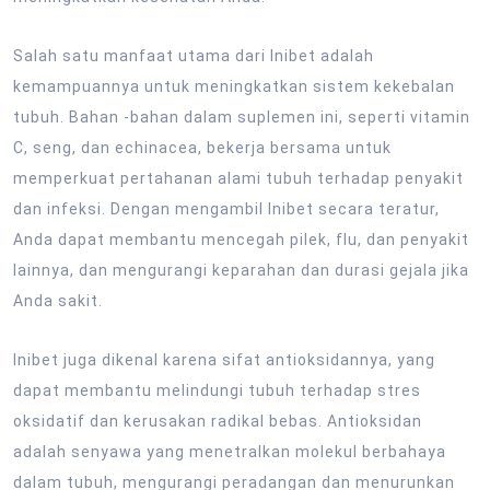
Salah satu manfaat utama dari Inibet adalah
kemampuannya untuk meningkatkan sistem kekebalan
tubuh. Bahan -bahan dalam suplemen ini, seperti vitamin
C, seng, dan echinacea, bekerja bersama untuk
memperkuat pertahanan alami tubuh terhadap penyakit
dan infeksi. Dengan mengambil Inibet secara teratur,
Anda dapat membantu mencegah pilek, flu, dan penyakit
lainnya, dan mengurangi keparahan dan durasi gejala jika
Anda sakit.
Inibet juga dikenal karena sifat antioksidannya, yang
dapat membantu melindungi tubuh terhadap stres
oksidatif dan kerusakan radikal bebas. Antioksidan
adalah senyawa yang menetralkan molekul berbahaya
dalam tubuh, mengurangi peradangan dan menurunkan