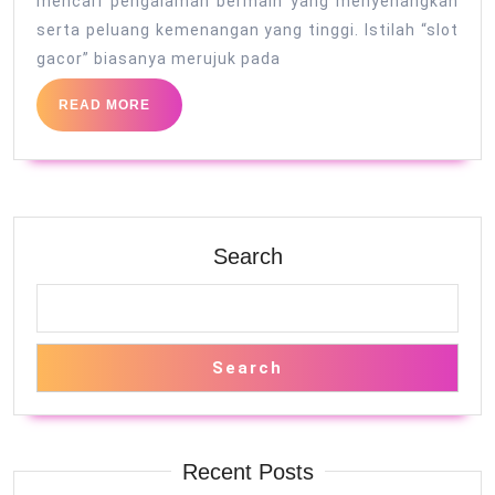
mencari pengalaman bermain yang menyenangkan
Gacor
serta peluang kemenangan yang tinggi. Istilah “slot
Menemukan
gacor” biasanya merujuk pada
Mesin
READ
READ MORE
Slot
MORE
dengan
Pembayaran
Terbesar
untuk
Search
Pemain
Search
Recent Posts