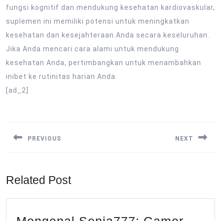
fungsi kognitif dan mendukung kesehatan kardiovaskular,
suplemen ini memiliki potensi untuk meningkatkan
kesehatan dan kesejahteraan Anda secara keseluruhan.
Jika Anda mencari cara alami untuk mendukung
kesehatan Anda, pertimbangkan untuk menambahkan
inibet ke rutinitas harian Anda.
[ad_2]
Post
navigation
PREVIOUS
NEXT
Previous
Next
post:
post:
Related Post