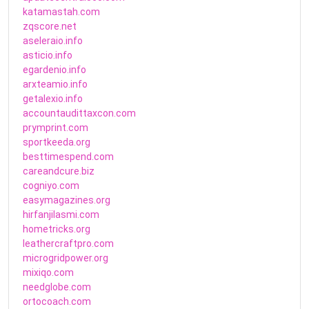
katamastah.com
zqscore.net
aseleraio.info
asticio.info
egardenio.info
arxteamio.info
getalexio.info
accountaudittaxcon.com
prymprint.com
sportkeeda.org
besttimespend.com
careandcure.biz
cogniyo.com
easymagazines.org
hirfanjilasmi.com
hometricks.org
leathercraftpro.com
microgridpower.org
mixiqo.com
needglobe.com
ortocoach.com