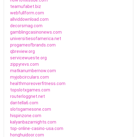
teamufabet.biz
webfullform.com
allviddownload.com
decorsmag.com
gamblingcasinonews.com
universitiesofamerica.net
progameofbrands.com
qbreview.org
servicewueste.org
zippyrevs.com
matkanumbernow.com
myjobcirculars.com
healthmoreoverfitness.com
topslotxgames.com
routerloggnet.net
dantella6.com
slotsgamesone.com
hispinzone.com
kalyanbazarnights.com
top-online-casino-usa.com
honghuidoor.com