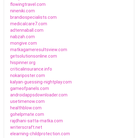
flowingtravel.com
nineniki.com
brandiospecialists.com
medicalcare7.com
adtennaball.com
nabzah.com
mongive.com
matkagameresultsview.com
getsolutionsonline.com
hispinner.org
criticalinsurance.info
nokariposter.com
kalyan-guessing-nightplay.com
gameofpanels.com
androidappsdownloader.com
usetimenow.com
healthblow.com
gohelpmate.com
rajdhani-satta-matka.com
writerscraft.net
elearning-childprotection.com