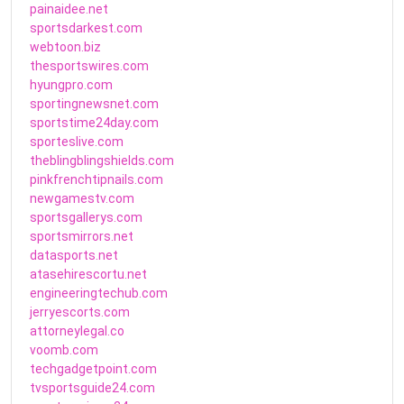
painaidee.net
sportsdarkest.com
webtoon.biz
thesportswires.com
hyungpro.com
sportingnewsnet.com
sportstime24day.com
sporteslive.com
theblingblingshields.com
pinkfrenchtipnails.com
newgamestv.com
sportsgallerys.com
sportsmirrors.net
datasports.net
atasehirescortu.net
engineeringtechub.com
jerryescorts.com
attorneylegal.co
voomb.com
techgadgetpoint.com
tvsportsguide24.com