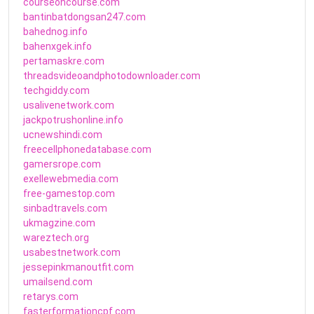
courseoncourse.com
bantinbatdongsan247.com
bahednog.info
bahenxgek.info
pertamaskre.com
threadsvideoandphotodownloader.com
techgiddy.com
usalivenetwork.com
jackpotrushonline.info
ucnewshindi.com
freecellphonedatabase.com
gamersrope.com
exellewebmedia.com
free-gamestop.com
sinbadtravels.com
ukmagzine.com
wareztech.org
usabestnetwork.com
jessepinkmanoutfit.com
umailsend.com
retarys.com
fasterformationcpf.com