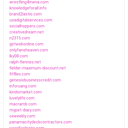
wrestling4mena.com
knowledgeforall.info
brand2lastio.com
usadigitalservices.com
socialhoppers.com
creativedream.net
n2315.com
getwebonline.com
onlyfansheaven.com
lky08.com
ralph-fiennes.net
fielder-maximum-discount.net
fitfllex.com
genesisbusinesscredit.com
inforuang.com
kindsmarket.com
luvelylife.com
macramb.com
mypet-diary.com
oxweekly.com
panamacitydeckcontractors.com
westfashions.com