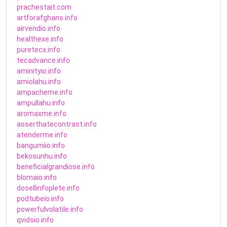
prachestait.com
artforafghans.info
airvendio.info
healthexe.info
puretecx.info
tecadvance.info
aminityio.info
amiolahu.info
ampacheme.info
ampullahu.info
aromaxme.info
asserthatecontrast.info
atenderme.info
bangumiio.info
bekosunhu.info
beneficialgrandiose.info
blomaio.info
dosellinfoplete.info
podtubeio.info
powerfulvolatile.info
qvidsio.info