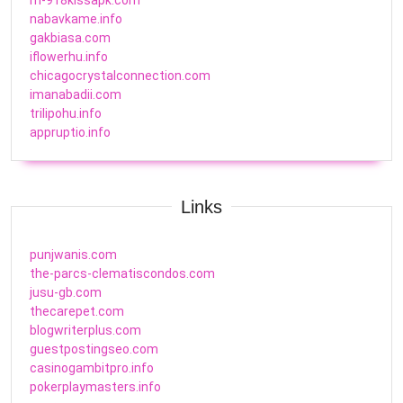
nabavkame.info
gakbiasa.com
iflowerhu.info
chicagocrystalconnection.com
imanabadii.com
trilipohu.info
appruptio.info
Links
punjwanis.com
the-parcs-clematiscondos.com
jusu-gb.com
thecarepet.com
blogwriterplus.com
guestpostingseo.com
casinogambitpro.info
pokerplaymasters.info