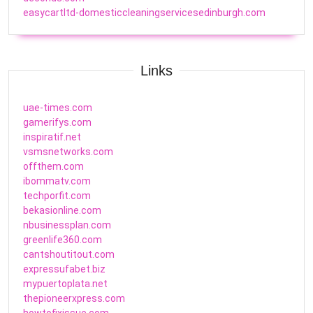
easycartltd-domesticcleaningservicesedinburgh.com
Links
uae-times.com
gamerifys.com
inspiratif.net
vsmsnetworks.com
offthem.com
ibommatv.com
techporfit.com
bekasionline.com
nbusinessplan.com
greenlife360.com
cantshoutitout.com
expressufabet.biz
mypuertoplata.net
thepioneerxpress.com
howtofixissue.com