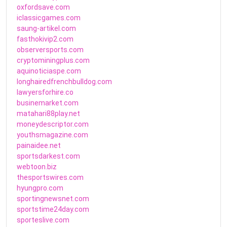
oxfordsave.com
iclassicgames.com
saung-artikel.com
fasthokivip2.com
observersports.com
cryptominingplus.com
aquinoticiaspe.com
longhairedfrenchbulldog.com
lawyersforhire.co
businemarket.com
matahari88play.net
moneydescriptor.com
youthsmagazine.com
painaidee.net
sportsdarkest.com
webtoon.biz
thesportswires.com
hyungpro.com
sportingnewsnet.com
sportstime24day.com
sporteslive.com