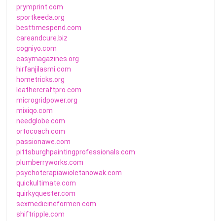
prymprint.com
sportkeeda.org
besttimespend.com
careandcure.biz
cogniyo.com
easymagazines.org
hirfanjilasmi.com
hometricks.org
leathercraftpro.com
microgridpower.org
mixiqo.com
needglobe.com
ortocoach.com
passionawe.com
pittsburghpaintingprofessionals.com
plumberryworks.com
psychoterapiawioletanowak.com
quickultimate.com
quirkyquester.com
sexmedicineformen.com
shiftripple.com