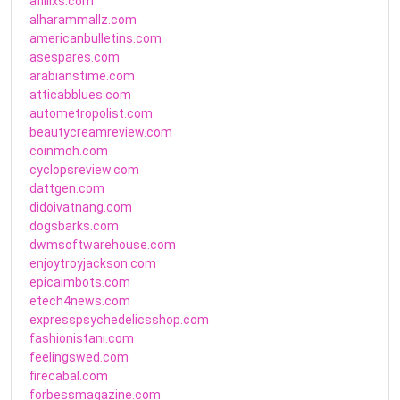
afiliixs.com
alharammallz.com
americanbulletins.com
asespares.com
arabianstime.com
atticabblues.com
autometropolist.com
beautycreamreview.com
coinmoh.com
cyclopsreview.com
dattgen.com
didoivatnang.com
dogsbarks.com
dwmsoftwarehouse.com
enjoytroyjackson.com
epicaimbots.com
etech4news.com
expresspsychedelicsshop.com
fashionistani.com
feelingswed.com
firecabal.com
forbessmagazine.com