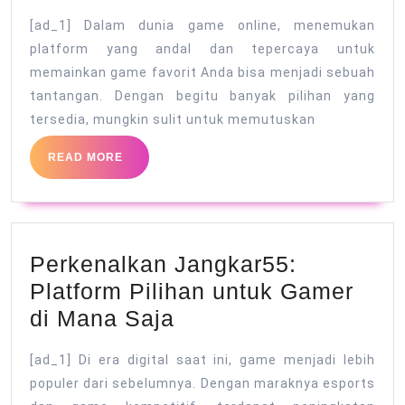
Destinasi
[ad_1] Dalam dunia game online, menemukan
Para
platform yang andal dan tepercaya untuk
Gamer
memainkan game favorit Anda bisa menjadi sebuah
di
tantangan. Dengan begitu banyak pilihan yang
Mana
tersedia, mungkin sulit untuk memutuskan
Saja
READ
READ MORE
MORE
Perkenalkan Jangkar55:
Platform Pilihan untuk Gamer
Perkenalkan
di Mana Saja
Jangkar55:
[ad_1] Di era digital saat ini, game menjadi lebih
Platform
populer dari sebelumnya. Dengan maraknya esports
Pilihan