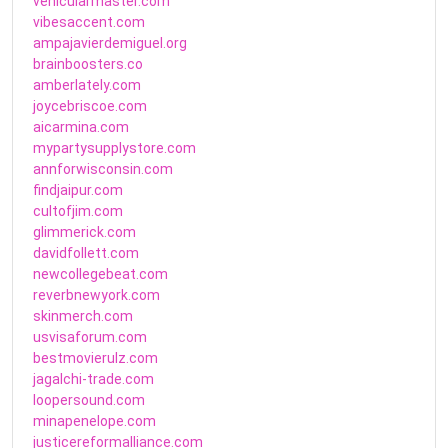
vehicularmaster.com
vibesaccent.com
ampajavierdemiguel.org
brainboosters.co
amberlately.com
joycebriscoe.com
aicarmina.com
mypartysupplystore.com
annforwisconsin.com
findjaipur.com
cultofjim.com
glimmerick.com
davidfollett.com
newcollegebeat.com
reverbnewyork.com
skinmerch.com
usvisaforum.com
bestmovierulz.com
jagalchi-trade.com
loopersound.com
minapenelope.com
justicereformalliance.com