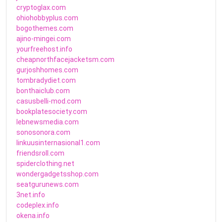
cryptoglax.com
ohiohobbyplus.com
bogothemes.com
ajino-mingei.com
yourfreehost.info
cheapnorthfacejacketsm.com
gurjoshhomes.com
tombradydiet.com
bonthaiclub.com
casusbelli-mod.com
bookplatesociety.com
lebnewsmedia.com
sonosonora.com
linkuusinternasional1.com
friendsroll.com
spiderclothing.net
wondergadgetsshop.com
seatgurunews.com
3net.info
codeplex.info
okena.info