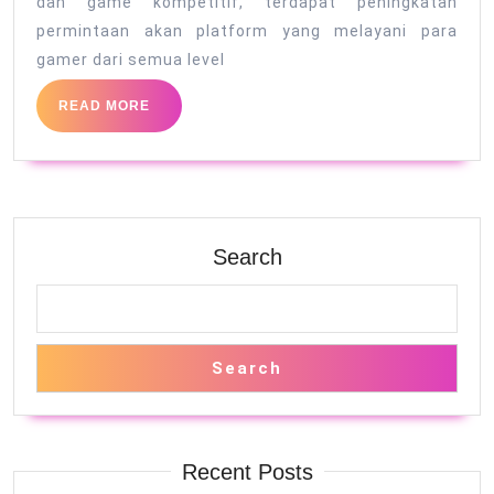
dan game kompetitif, terdapat peningkatan
untuk
permintaan akan platform yang melayani para
Gamer
gamer dari semua level
di
READ
READ MORE
Mana
MORE
Saja
Search
Search
Recent Posts