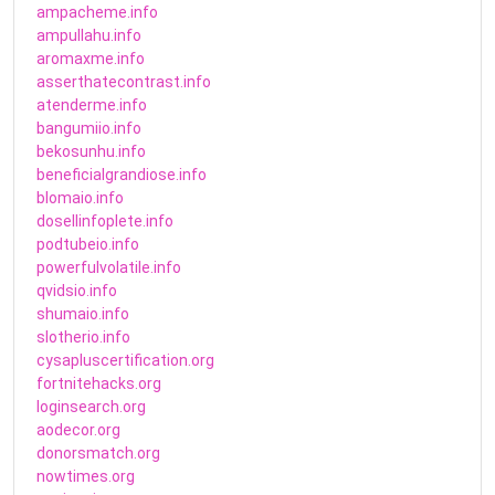
ampacheme.info
ampullahu.info
aromaxme.info
asserthatecontrast.info
atenderme.info
bangumiio.info
bekosunhu.info
beneficialgrandiose.info
blomaio.info
dosellinfoplete.info
podtubeio.info
powerfulvolatile.info
qvidsio.info
shumaio.info
slotherio.info
cysapluscertification.org
fortnitehacks.org
loginsearch.org
aodecor.org
donorsmatch.org
nowtimes.org