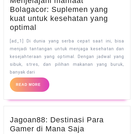
Menjelajahi manfaat
Bolagacor: Suplemen yang
kuat untuk kesehatan yang
Menjelajahi
optimal
manfaat
[ad_1] Di dunia yang serba cepat saat ini, bisa
Bolagacor:
menjadi tantangan untuk menjaga kesehatan dan
Suplemen
kesejahteraan yang optimal. Dengan jadwal yang
yang
sibuk, stres, dan pilihan makanan yang buruk,
kuat
banyak dari
untuk
READ
READ MORE
kesehatan
MORE
yang
optimal
Jagoan88: Destinasi Para
Jagoan88:
Gamer di Mana Saja