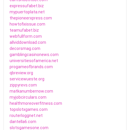
expressufabet.biz
mypuertoplata.net
thepioneerxpress.com
howtofixissue.com
teamufabet.biz
webfullform.com
allviddownload.com
decorsmag.com
gamblingcasinonews.com
universitiesofamerica.net
progameofbrands.com
qbreview.org
servicewueste.org
zippyrevs.com
matkanumbernow.com
myjobcirculars.com
healthmoreoverfitness.com
topslotxgames.com
routerloggnet.net
dantella6.com
slotsgamesone.com