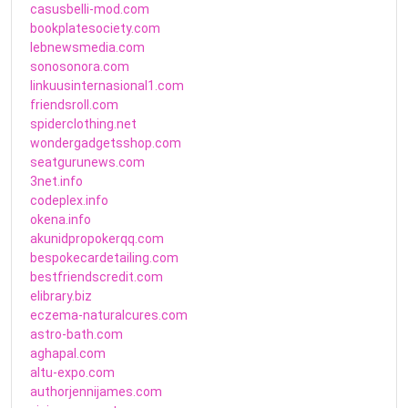
casusbelli-mod.com
bookplatesociety.com
lebnewsmedia.com
sonosonora.com
linkuusinternasional1.com
friendsroll.com
spiderclothing.net
wondergadgetsshop.com
seatgurunews.com
3net.info
codeplex.info
okena.info
akunidpropokerqq.com
bespokecardetailing.com
bestfriendscredit.com
elibrary.biz
eczema-naturalcures.com
astro-bath.com
aghapal.com
altu-expo.com
authorjennijames.com