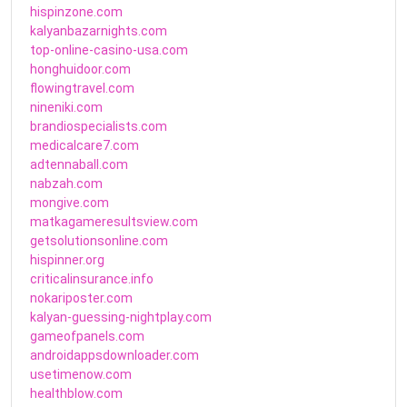
hispinzone.com
kalyanbazarnights.com
top-online-casino-usa.com
honghuidoor.com
flowingtravel.com
nineniki.com
brandiospecialists.com
medicalcare7.com
adtennaball.com
nabzah.com
mongive.com
matkagameresultsview.com
getsolutionsonline.com
hispinner.org
criticalinsurance.info
nokariposter.com
kalyan-guessing-nightplay.com
gameofpanels.com
androidappsdownloader.com
usetimenow.com
healthblow.com