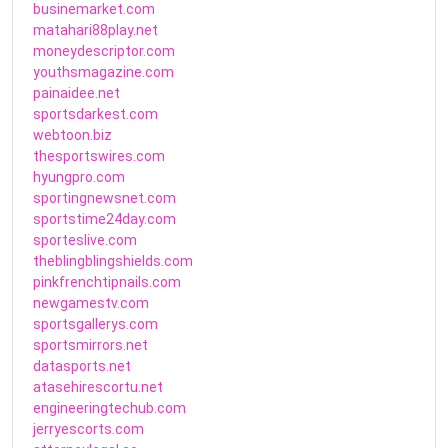
businemarket.com
matahari88play.net
moneydescriptor.com
youthsmagazine.com
painaidee.net
sportsdarkest.com
webtoon.biz
thesportswires.com
hyungpro.com
sportingnewsnet.com
sportstime24day.com
sporteslive.com
theblingblingshields.com
pinkfrenchtipnails.com
newgamestv.com
sportsgallerys.com
sportsmirrors.net
datasports.net
atasehirescortu.net
engineeringtechub.com
jerryescorts.com