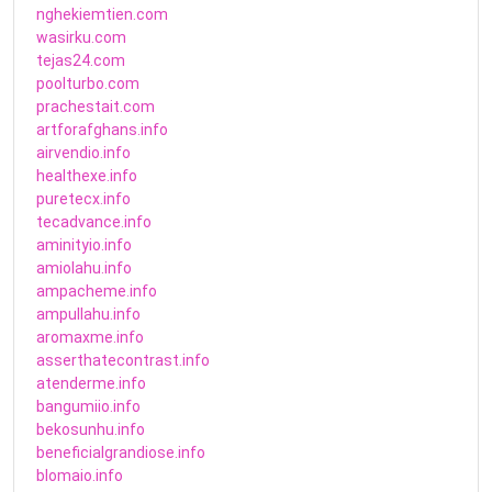
nghekiemtien.com
wasirku.com
tejas24.com
poolturbo.com
prachestait.com
artforafghans.info
airvendio.info
healthexe.info
puretecx.info
tecadvance.info
aminityio.info
amiolahu.info
ampacheme.info
ampullahu.info
aromaxme.info
asserthatecontrast.info
atenderme.info
bangumiio.info
bekosunhu.info
beneficialgrandiose.info
blomaio.info