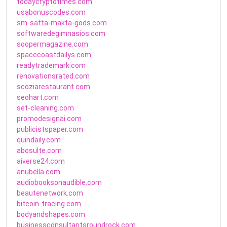
todaycryptotimes.com
usabonuscodes.com
sm-satta-makta-gods.com
softwaredegimnasios.com
soopermagazine.com
spacecoastdailys.com
readytrademark.com
renovationsrated.com
scoziarestaurant.com
seohart.com
set-cleaning.com
promodesignai.com
publicistspaper.com
quindaily.com
abosulte.com
aiverse24.com
anubella.com
audiobooksonaudible.com
beautenetwork.com
bitcoin-tracing.com
bodyandshapes.com
businessconsultantsroundrock.com