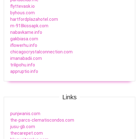
flyttevask.io
byhous.com
hartfordplazahotel.com
m-918kissapk.com
nabavkame.info
gakbiasa.com
iflowerhu.info
chicagocrystalconnection.com
imanabadii.com
trilipohu.info
appruptio.info
Links
punjwanis.com
the-parcs-clematiscondos.com
jusu-gb.com
thecarepet.com