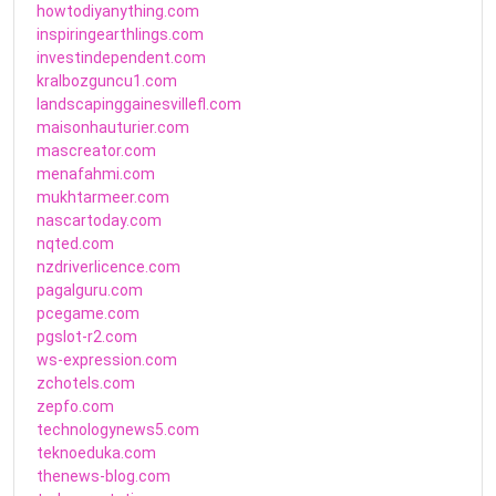
howtodiyanything.com
inspiringearthlings.com
investindependent.com
kralbozguncu1.com
landscapinggainesvillefl.com
maisonhauturier.com
mascreator.com
menafahmi.com
mukhtarmeer.com
nascartoday.com
nqted.com
nzdriverlicence.com
pagalguru.com
pcegame.com
pgslot-r2.com
ws-expression.com
zchotels.com
zepfo.com
technologynews5.com
teknoeduka.com
thenews-blog.com