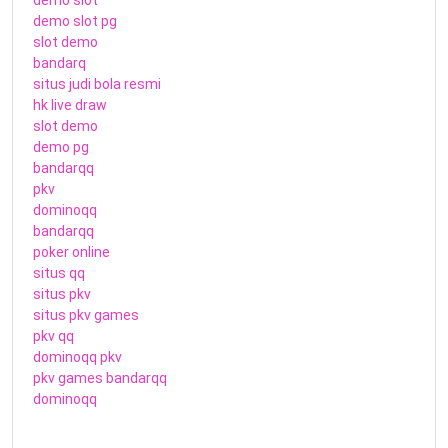
demo slot pg
slot demo
bandarq
situs judi bola resmi
hk live draw
slot demo
demo pg
bandarqq
pkv
dominoqq
bandarqq
poker online
situs qq
situs pkv
situs pkv games
pkv qq
dominoqq pkv
pkv games bandarqq
dominoqq