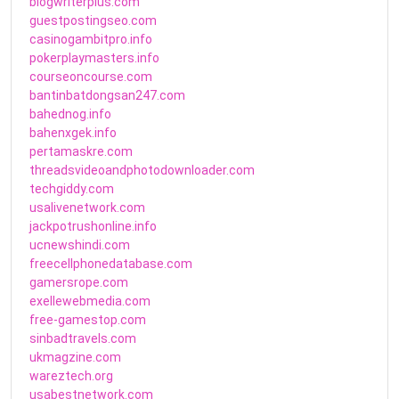
blogwriterplus.com
guestpostingseo.com
casinogambitpro.info
pokerplaymasters.info
courseoncourse.com
bantinbatdongsan247.com
bahednog.info
bahenxgek.info
pertamaskre.com
threadsvideoandphotodownloader.com
techgiddy.com
usalivenetwork.com
jackpotrushonline.info
ucnewshindi.com
freecellphonedatabase.com
gamersrope.com
exellewebmedia.com
free-gamestop.com
sinbadtravels.com
ukmagzine.com
wareztech.org
usabestnetwork.com