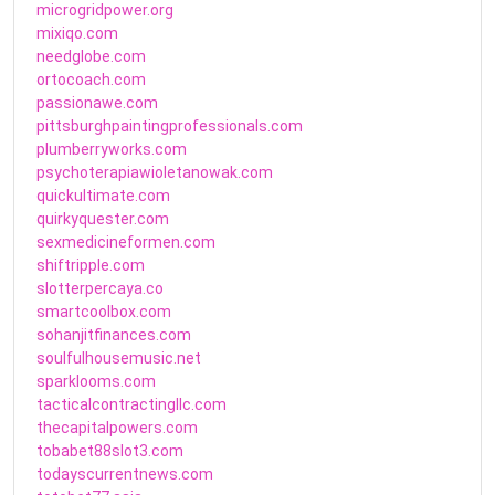
microgridpower.org
mixiqo.com
needglobe.com
ortocoach.com
passionawe.com
pittsburghpaintingprofessionals.com
plumberryworks.com
psychoterapiawioletanowak.com
quickultimate.com
quirkyquester.com
sexmedicineformen.com
shiftripple.com
slotterpercaya.co
smartcoolbox.com
sohanjitfinances.com
soulfulhousemusic.net
sparklooms.com
tacticalcontractingllc.com
thecapitalpowers.com
tobabet88slot3.com
todayscurrentnews.com