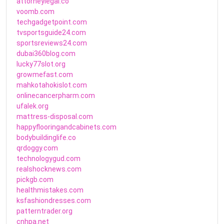
attorneylegal.co
voomb.com
techgadgetpoint.com
tvsportsguide24.com
sportsreviews24.com
dubai360blog.com
lucky77slot.org
growmefast.com
mahkotahokislot.com
onlinecancerpharm.com
ufalek.org
mattress-disposal.com
happyflooringandcabinets.com
bodybuildinglife.co
qrdoggy.com
technologygud.com
realshocknews.com
pickgb.com
healthmistakes.com
ksfashiondresses.com
patterntrader.org
cnhpa.net