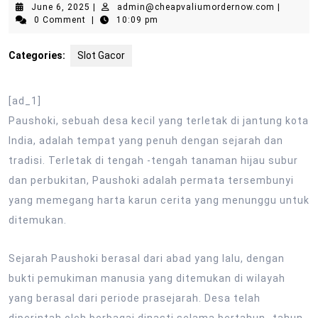
June
admin@ch
June 6, 2025
|
admin@cheapvaliumordernow.com
|
6,
0 Comment
|
10:09 pm
2025
Categories:
Slot Gacor
[ad_1]
Paushoki, sebuah desa kecil yang terletak di jantung kota
India, adalah tempat yang penuh dengan sejarah dan
tradisi. Terletak di tengah -tengah tanaman hijau subur
dan perbukitan, Paushoki adalah permata tersembunyi
yang memegang harta karun cerita yang menunggu untuk
ditemukan.
Sejarah Paushoki berasal dari abad yang lalu, dengan
bukti pemukiman manusia yang ditemukan di wilayah
yang berasal dari periode prasejarah. Desa telah