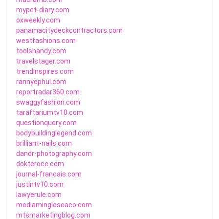
mypet-diary.com
oxweekly.com
panamacitydeckcontractors.com
westfashions.com
toolshandy.com
travelstager.com
trendinspires.com
rannyephul.com
reportradar360.com
swaggyfashion.com
taraftariumtv10.com
questionquery.com
bodybuildinglegend.com
brilliant-nails.com
dandr-photography.com
dokteroce.com
journal-francais.com
justintv10.com
lawyerule.com
mediamingleseaco.com
mtsmarketingblog.com