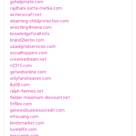
gohelpmate.com
rajdhani-satta-matka.com
writerscraft.net
elearning-childprotection.com
wrestling4mena.com
knowledgeforall.info
brand2lastio.com
usadigitalservices.com
socialhoppers.com
creativedream.net
n2315.com
getwebonline.com
onlyfansheaven.com
lky08.com
ralph-fiennes.net
fielder-maximum-discount.net
fitfllex.com
genesisbusinesscredit.com
inforuang.com
kindsmarket.com
luvelylife.com
macramb.com