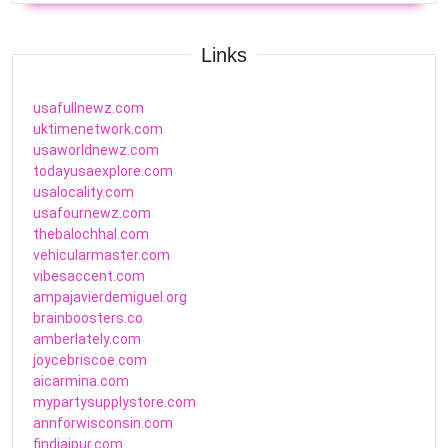
Links
usafullnewz.com
uktimenetwork.com
usaworldnewz.com
todayusaexplore.com
usalocality.com
usafournewz.com
thebalochhal.com
vehicularmaster.com
vibesaccent.com
ampajavierdemiguel.org
brainboosters.co
amberlately.com
joycebriscoe.com
aicarmina.com
mypartysupplystore.com
annforwisconsin.com
findjaipur.com