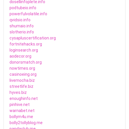
dosellinfoplete.info
podtubeio.info
powerfulvolatile.info
qvidsio.info
shumaio.info
slotherio.info
cysapluscertification.org
fortnitehacks.org
loginsearch.org
aodecor.org
donorsmatch.org
nowtimes.org
casinoeing.org
livemocha.biz
streetlife.biz
hyves.biz
enoughinfo.net
pinhive.net
warnabet.net
bollym4u.me
bolly2tollyblog.me
pandaclub.me