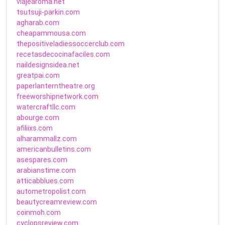
viajearoma.net
tsutsuji-parkin.com
agharab.com
cheapammousa.com
thepositiveladiessoccerclub.com
recetasdecocinafaciles.com
naildesignsidea.net
greatpai.com
paperlanterntheatre.org
freeworshipnetwork.com
watercraftllc.com
abourge.com
afiliixs.com
alharammallz.com
americanbulletins.com
asespares.com
arabianstime.com
atticabblues.com
autometropolist.com
beautycreamreview.com
coinmoh.com
cyclopsreview.com