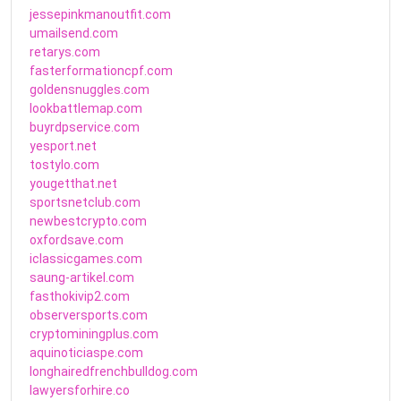
jessepinkmanoutfit.com
umailsend.com
retarys.com
fasterformationcpf.com
goldensnuggles.com
lookbattlemap.com
buyrdpservice.com
yesport.net
tostylo.com
yougetthat.net
sportsnetclub.com
newbestcrypto.com
oxfordsave.com
iclassicgames.com
saung-artikel.com
fasthokivip2.com
observersports.com
cryptominingplus.com
aquinoticiaspe.com
longhairedfrenchbulldog.com
lawyersforhire.co