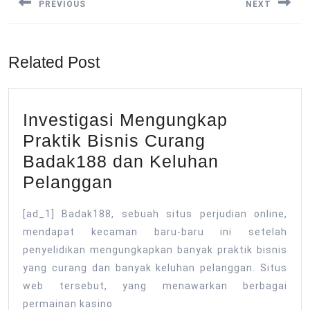
PREVIOUS
NEXT
Previous
Next
post:
post:
Related Post
Investigasi Mengungkap
Praktik Bisnis Curang
Badak188 dan Keluhan
Investigasi
Pelanggan
Mengungkap
[ad_1] Badak188, sebuah situs perjudian online,
Praktik
mendapat kecaman baru-baru ini setelah
Bisnis
penyelidikan mengungkapkan banyak praktik bisnis
Curang
yang curang dan banyak keluhan pelanggan. Situs
Badak188
web tersebut, yang menawarkan berbagai
dan
permainan kasino