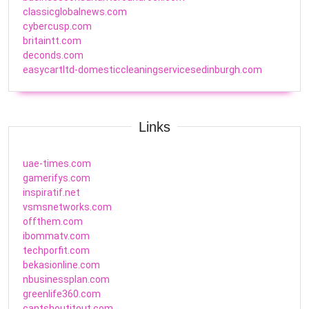
classicglobalnews.com
cybercusp.com
britaintt.com
deconds.com
easycartltd-domesticcleaningservicesedinburgh.com
Links
uae-times.com
gamerifys.com
inspiratif.net
vsmsnetworks.com
offthem.com
ibommatv.com
techporfit.com
bekasionline.com
nbusinessplan.com
greenlife360.com
cantshoutitout.com