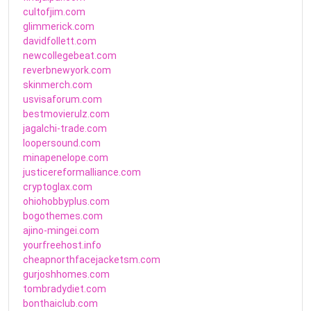
cultofjim.com
glimmerick.com
davidfollett.com
newcollegebeat.com
reverbnewyork.com
skinmerch.com
usvisaforum.com
bestmovierulz.com
jagalchi-trade.com
loopersound.com
minapenelope.com
justicereformalliance.com
cryptoglax.com
ohiohobbyplus.com
bogothemes.com
ajino-mingei.com
yourfreehost.info
cheapnorthfacejacketsm.com
gurjoshhomes.com
tombradydiet.com
bonthaiclub.com