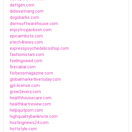
dattgen.com
didoivatnang.com
dogsbarks.com
dwmsoftwarehouse.com
enjoytroyjackson.com
epicaimbots.com
etech4news.com
expresspsychedelicsshop.com
fashionistani.com
feelingswed.com
firecabal.com
forbessmagazine.com
globalmarketlivetoday.com
gpl-license.com
grow2every.com
healthhousecare.com
healthkartreview.com
helpquitporn.com
highqualitybanknote.com
hostingnews24.com
hottstyle.com