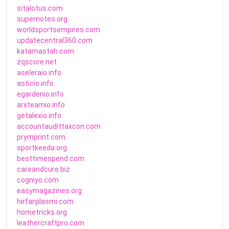
sitalotus.com
supernotes.org
worldsportsempires.com
updatecentral360.com
katamastah.com
zqscore.net
aseleraio.info
asticio.info
egardenio.info
arxteamio.info
getalexio.info
accountaudittaxcon.com
prymprint.com
sportkeeda.org
besttimespend.com
careandcure.biz
cogniyo.com
easymagazines.org
hirfanjilasmi.com
hometricks.org
leathercraftpro.com