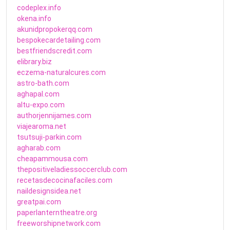
codeplex.info
okena.info
akunidpropokerqq.com
bespokecardetailing.com
bestfriendscredit.com
elibrary.biz
eczema-naturalcures.com
astro-bath.com
aghapal.com
altu-expo.com
authorjennijames.com
viajearoma.net
tsutsuji-parkin.com
agharab.com
cheapammousa.com
thepositiveladiessoccerclub.com
recetasdecocinafaciles.com
naildesignsidea.net
greatpai.com
paperlanterntheatre.org
freeworshipnetwork.com