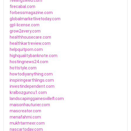
feelingswed.com
firecabal.com
forbessmagazine.com
globalmarketlivetoday.com
gpl-license.com
grow2every.com
healthhousecare.com
healthkartreview.com
helpquitporn.com
highqualitybanknote.com
hostingnews24.com
hottstyle.com
howtodiyanything.com
inspiringearthlings.com
investindependent.com
kralbozguncu1.com
landscapinggainesvillefl.com
maisonhauturier.com
mascreator.com
menafahmi.com
mukhtarmeer.com
nascartoday.com