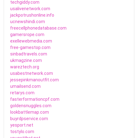
techgiddy.com
usalivenetwork.com
jackpotrushonline.info
ucnewshindi.com
freecellphonedatabase.com
gamersrope.com
exellewebmedia.com
free-gamestop.com
sinbadtravels.com
ukmagzine.com
wareztech.org
usabestnetwork.com
jessepinkmanoutfit.com
umailsend.com
retarys.com
fasterformationcpf.com
goldensnuggles.com
lookbattlemap.com
buyrdpservice.com
yesport.net
tostylo.com
yougetthat.net