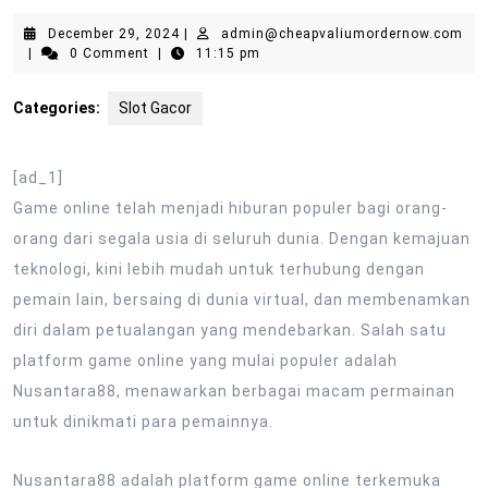
December
December 29, 2024
|
admin@cheapvaliumordernow.com
admin@cheapvaliumordernow.com
29,
|
0 Comment
|
11:15 pm
2024
Categories:
Slot Gacor
[ad_1]
Game online telah menjadi hiburan populer bagi orang-
orang dari segala usia di seluruh dunia. Dengan kemajuan
teknologi, kini lebih mudah untuk terhubung dengan
pemain lain, bersaing di dunia virtual, dan membenamkan
diri dalam petualangan yang mendebarkan. Salah satu
platform game online yang mulai populer adalah
Nusantara88, menawarkan berbagai macam permainan
untuk dinikmati para pemainnya.
Nusantara88 adalah platform game online terkemuka