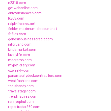
n2315.com
getwebonline.com
onlyfansheaven.com
lky08.com
ralph-fiennes.net
fielder-maximum-discount.net
fitfllex.com
genesisbusinesscredit.com
inforuang.com
kindsmarket.com
luvelylife.com
macramb.com
mypet-diary.com
oxweekly.com
panamacitydeckcontractors.com
westfashions.com
toolshandy.com
travelstager.com
trendinspires.com
rannyephul.com
reportradar360.com