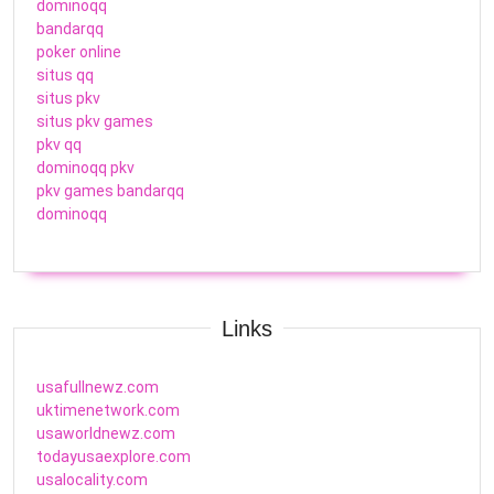
dominoqq
bandarqq
poker online
situs qq
situs pkv
situs pkv games
pkv qq
dominoqq pkv
pkv games bandarqq
dominoqq
Links
usafullnewz.com
uktimenetwork.com
usaworldnewz.com
todayusaexplore.com
usalocality.com