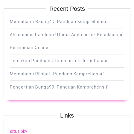
Recent Posts
Memahami Saung4D: Panduan Komprehensif
Ahlicasino: Panduan Utama Anda untuk Kesuksesan
Permainan Online
Temukan Panduan Utama untuk JurusCasino
Memahami Plisbet: Panduan Komprehensif
Pengertian Bunga99: Panduan Komprehensif
Links
situs pkv