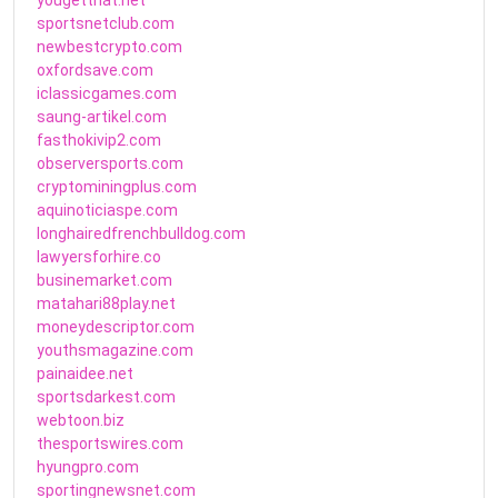
sportsnetclub.com
newbestcrypto.com
oxfordsave.com
iclassicgames.com
saung-artikel.com
fasthokivip2.com
observersports.com
cryptominingplus.com
aquinoticiaspe.com
longhairedfrenchbulldog.com
lawyersforhire.co
businemarket.com
matahari88play.net
moneydescriptor.com
youthsmagazine.com
painaidee.net
sportsdarkest.com
webtoon.biz
thesportswires.com
hyungpro.com
sportingnewsnet.com