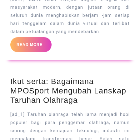
Midasplay
masyarakat modern, dengan jutaan orang di
yang
seluruh dunia menghabiskan berjam -jam setiap
Menyenangkan
hari tenggelam dalam dunia virtual dan terlibat
Platform
dalam petualangan yang mendebarkan.
Permainan
READ
READ MORE
Baru
MORE
yang
Merevolusi
Industri
Ikut serta: Bagaimana
MPOSport Mengubah Lanskap
Ikut
Taruhan Olahraga
serta:
[ad_1] Taruhan olahraga telah lama menjadi hobi
Bagaimana
populer bagi para penggemar olahraga, namun
MPOSport
seiring dengan kemajuan teknologi, industri ini
Mengubah
mengalami transformasi besar. Salah satu