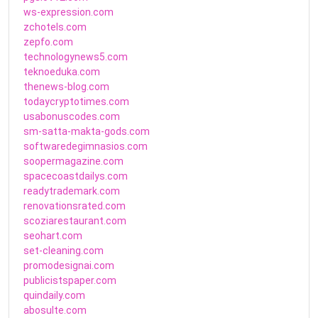
ws-expression.com
zchotels.com
zepfo.com
technologynews5.com
teknoeduka.com
thenews-blog.com
todaycryptotimes.com
usabonuscodes.com
sm-satta-makta-gods.com
softwaredegimnasios.com
soopermagazine.com
spacecoastdailys.com
readytrademark.com
renovationsrated.com
scoziarestaurant.com
seohart.com
set-cleaning.com
promodesignai.com
publicistspaper.com
quindaily.com
abosulte.com