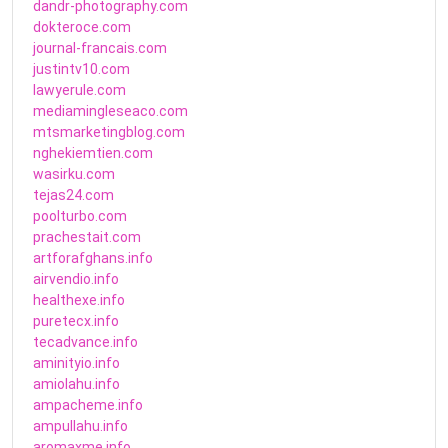
dandr-photography.com
dokteroce.com
journal-francais.com
justintv10.com
lawyerule.com
mediamingleseaco.com
mtsmarketingblog.com
nghekiemtien.com
wasirku.com
tejas24.com
poolturbo.com
prachestait.com
artforafghans.info
airvendio.info
healthexe.info
puretecx.info
tecadvance.info
aminityio.info
amiolahu.info
ampacheme.info
ampullahu.info
aromaxme.info