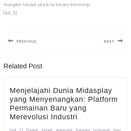
mungkin terjadi jika kita berani bermimpi.
[ad_2]
Post
navigation
PREVIOUS
NEXT
Previous
Next
post:
post:
Related Post
Menjelajahi Dunia Midasplay
yang Menyenangkan: Platform
Permainan Baru yang
Menjelajahi
Merevolusi Industri
Dunia
[ad_1] Game telah menjadi bagian integral dari