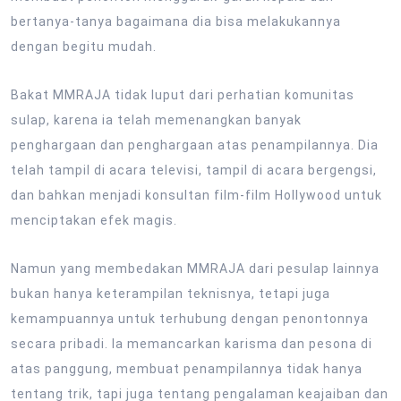
bertanya-tanya bagaimana dia bisa melakukannya
dengan begitu mudah.
Bakat MMRAJA tidak luput dari perhatian komunitas
sulap, karena ia telah memenangkan banyak
penghargaan dan penghargaan atas penampilannya. Dia
telah tampil di acara televisi, tampil di acara bergengsi,
dan bahkan menjadi konsultan film-film Hollywood untuk
menciptakan efek magis.
Namun yang membedakan MMRAJA dari pesulap lainnya
bukan hanya keterampilan teknisnya, tetapi juga
kemampuannya untuk terhubung dengan penontonnya
secara pribadi. Ia memancarkan karisma dan pesona di
atas panggung, membuat penampilannya tidak hanya
tentang trik, tapi juga tentang pengalaman keajaiban dan