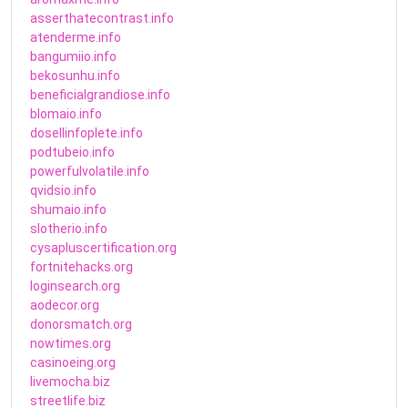
asserthatecontrast.info
atenderme.info
bangumiio.info
bekosunhu.info
beneficialgrandiose.info
blomaio.info
dosellinfoplete.info
podtubeio.info
powerfulvolatile.info
qvidsio.info
shumaio.info
slotherio.info
cysapluscertification.org
fortnitehacks.org
loginsearch.org
aodecor.org
donorsmatch.org
nowtimes.org
casinoeing.org
livemocha.biz
streetlife.biz