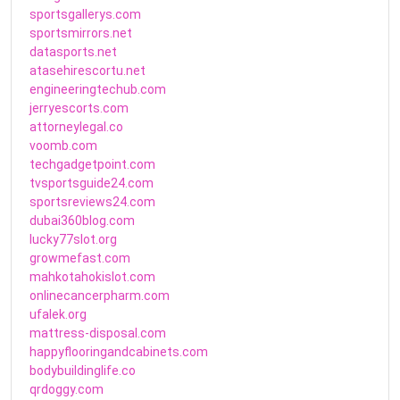
sportsgallerys.com
sportsmirrors.net
datasports.net
atasehirescortu.net
engineeringtechub.com
jerryescorts.com
attorneylegal.co
voomb.com
techgadgetpoint.com
tvsportsguide24.com
sportsreviews24.com
dubai360blog.com
lucky77slot.org
growmefast.com
mahkotahokislot.com
onlinecancerpharm.com
ufalek.org
mattress-disposal.com
happyflooringandcabinets.com
bodybuildinglife.co
qrdoggy.com