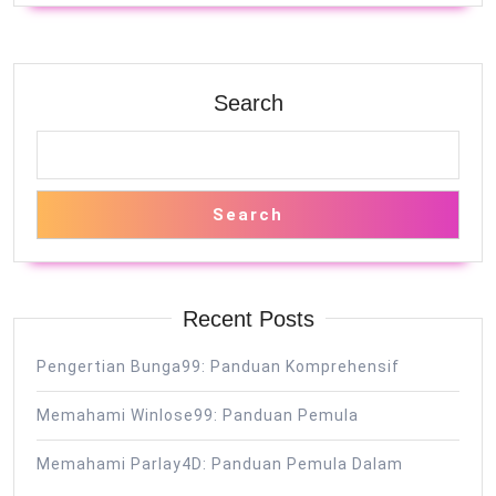
Search
Search
Recent Posts
Pengertian Bunga99: Panduan Komprehensif
Memahami Winlose99: Panduan Pemula
Memahami Parlay4D: Panduan Pemula Dalam