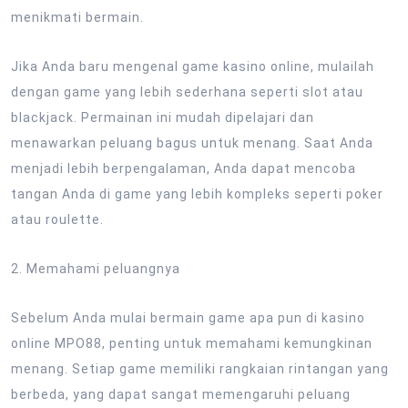
menikmati bermain.
Jika Anda baru mengenal game kasino online, mulailah
dengan game yang lebih sederhana seperti slot atau
blackjack. Permainan ini mudah dipelajari dan
menawarkan peluang bagus untuk menang. Saat Anda
menjadi lebih berpengalaman, Anda dapat mencoba
tangan Anda di game yang lebih kompleks seperti poker
atau roulette.
2. Memahami peluangnya
Sebelum Anda mulai bermain game apa pun di kasino
online MPO88, penting untuk memahami kemungkinan
menang. Setiap game memiliki rangkaian rintangan yang
berbeda, yang dapat sangat memengaruhi peluang