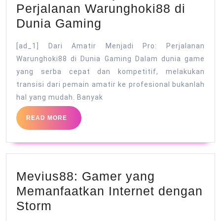
Perjalanan Warunghoki88 di
Dari
Dunia Gaming
Amatir
[ad_1] Dari Amatir Menjadi Pro: Perjalanan
Menjadi
Warunghoki88 di Dunia Gaming Dalam dunia game
Pro:
yang serba cepat dan kompetitif, melakukan
Perjalanan
transisi dari pemain amatir ke profesional bukanlah
Warunghoki88
hal yang mudah. Banyak
di
READ
READ MORE
Dunia
MORE
Gaming
Mevius88: Gamer yang
Memanfaatkan Internet dengan
Mevius88:
Storm
Gamer