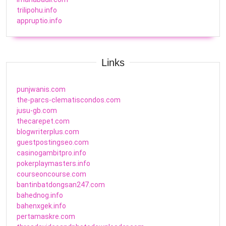
trilipohu.info
appruptio.info
Links
punjwanis.com
the-parcs-clematiscondos.com
jusu-gb.com
thecarepet.com
blogwriterplus.com
guestpostingseo.com
casinogambitpro.info
pokerplaymasters.info
courseoncourse.com
bantinbatdongsan247.com
bahednog.info
bahenxgek.info
pertamaskre.com