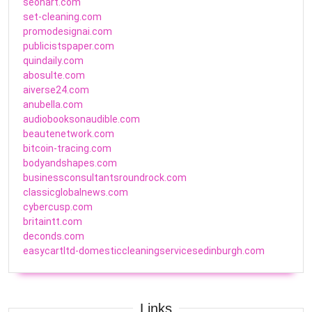
seohart.com
set-cleaning.com
promodesignai.com
publicistspaper.com
quindaily.com
abosulte.com
aiverse24.com
anubella.com
audiobooksonaudible.com
beautenetwork.com
bitcoin-tracing.com
bodyandshapes.com
businessconsultantsroundrock.com
classicglobalnews.com
cybercusp.com
britaintt.com
deconds.com
easycartltd-domesticcleaningservicesedinburgh.com
Links