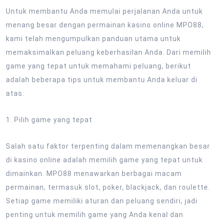
Untuk membantu Anda memulai perjalanan Anda untuk
menang besar dengan permainan kasino online MPO88,
kami telah mengumpulkan panduan utama untuk
memaksimalkan peluang keberhasilan Anda. Dari memilih
game yang tepat untuk memahami peluang, berikut
adalah beberapa tips untuk membantu Anda keluar di
atas:
1. Pilih game yang tepat
Salah satu faktor terpenting dalam memenangkan besar
di kasino online adalah memilih game yang tepat untuk
dimainkan. MPO88 menawarkan berbagai macam
permainan, termasuk slot, poker, blackjack, dan roulette.
Setiap game memiliki aturan dan peluang sendiri, jadi
penting untuk memilih game yang Anda kenal dan