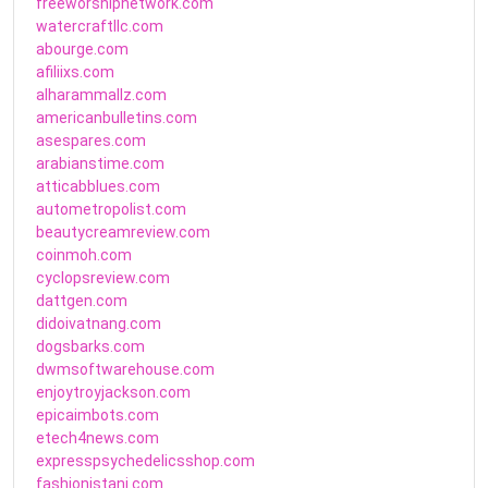
freeworshipnetwork.com
watercraftllc.com
abourge.com
afiliixs.com
alharammallz.com
americanbulletins.com
asespares.com
arabianstime.com
atticabblues.com
autometropolist.com
beautycreamreview.com
coinmoh.com
cyclopsreview.com
dattgen.com
didoivatnang.com
dogsbarks.com
dwmsoftwarehouse.com
enjoytroyjackson.com
epicaimbots.com
etech4news.com
expresspsychedelicsshop.com
fashionistani.com