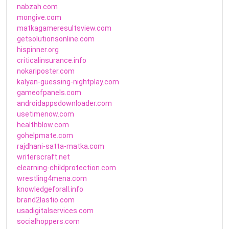
nabzah.com
mongive.com
matkagameresultsview.com
getsolutionsonline.com
hispinner.org
criticalinsurance.info
nokariposter.com
kalyan-guessing-nightplay.com
gameofpanels.com
androidappsdownloader.com
usetimenow.com
healthblow.com
gohelpmate.com
rajdhani-satta-matka.com
writerscraft.net
elearning-childprotection.com
wrestling4mena.com
knowledgeforall.info
brand2lastio.com
usadigitalservices.com
socialhoppers.com