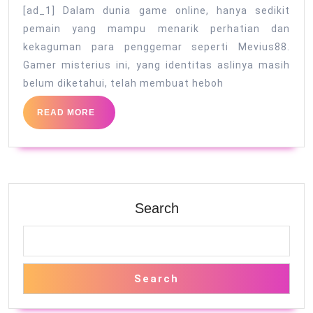
[ad_1] Dalam dunia game online, hanya sedikit
yang
pemain yang mampu menarik perhatian dan
Memanfaatkan
kekaguman para penggemar seperti Mevius88.
Internet
Gamer misterius ini, yang identitas aslinya masih
dengan
belum diketahui, telah membuat heboh
Storm
READ
READ MORE
MORE
Search
Search