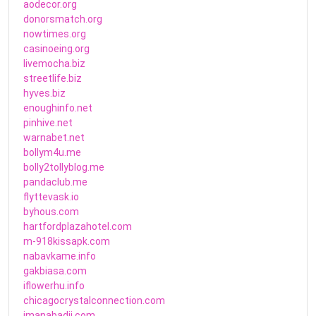
aodecor.org
donorsmatch.org
nowtimes.org
casinoeing.org
livemocha.biz
streetlife.biz
hyves.biz
enoughinfo.net
pinhive.net
warnabet.net
bollym4u.me
bolly2tollyblog.me
pandaclub.me
flyttevask.io
byhous.com
hartfordplazahotel.com
m-918kissapk.com
nabavkame.info
gakbiasa.com
iflowerhu.info
chicagocrystalconnection.com
imanabadii.com