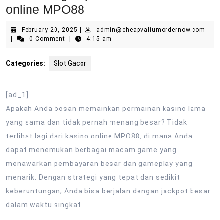
online MPO88
February
admi
February 20, 2025
|
admin@cheapvaliumordernow.com
20,
|
0 Comment
|
4:15 am
2025
Categories:
Slot Gacor
[ad_1]
Apakah Anda bosan memainkan permainan kasino lama
yang sama dan tidak pernah menang besar? Tidak
terlihat lagi dari kasino online MPO88, di mana Anda
dapat menemukan berbagai macam game yang
menawarkan pembayaran besar dan gameplay yang
menarik. Dengan strategi yang tepat dan sedikit
keberuntungan, Anda bisa berjalan dengan jackpot besar
dalam waktu singkat.