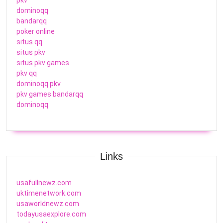
dominoqq
bandarqq
poker online
situs qq
situs pkv
situs pkv games
pkv qq
dominoqq pkv
pkv games bandarqq
dominoqq
Links
usafullnewz.com
uktimenetwork.com
usaworldnewz.com
todayusaexplore.com