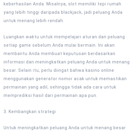
keberhasilan Anda. Misalnya, slot memiliki tepi rumah
yang lebih tinggi daripada blackjack, jadi peluang Anda
untuk menang lebih rendah.
Luangkan waktu untuk mempelajari aturan dan peluang
setiap game sebelum Anda mulai bermain. Ini akan
membantu Anda membuat keputusan berdasarkan
informasi dan meningkatkan peluang Anda untuk menang
besar. Selain itu, perlu diingat bahwa kasino online
menggunakan generator nomor acak untuk memastikan
permainan yang adil, sehingga tidak ada cara untuk
memprediksi hasil dari permainan apa pun.
3. Kembangkan strategi
Untuk meningkatkan peluang Anda untuk menang besar