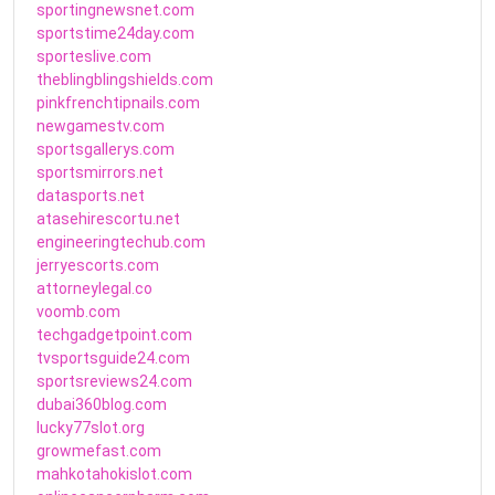
sportingnewsnet.com
sportstime24day.com
sporteslive.com
theblingblingshields.com
pinkfrenchtipnails.com
newgamestv.com
sportsgallerys.com
sportsmirrors.net
datasports.net
atasehirescortu.net
engineeringtechub.com
jerryescorts.com
attorneylegal.co
voomb.com
techgadgetpoint.com
tvsportsguide24.com
sportsreviews24.com
dubai360blog.com
lucky77slot.org
growmefast.com
mahkotahokislot.com