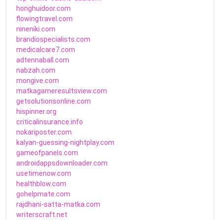
honghuidoor.com
flowingtravel.com
nineniki.com
brandiospecialists.com
medicalcare7.com
adtennaball.com
nabzah.com
mongive.com
matkagameresultsview.com
getsolutionsonline.com
hispinner.org
criticalinsurance.info
nokariposter.com
kalyan-guessing-nightplay.com
gameofpanels.com
androidappsdownloader.com
usetimenow.com
healthblow.com
gohelpmate.com
rajdhani-satta-matka.com
writerscraft.net