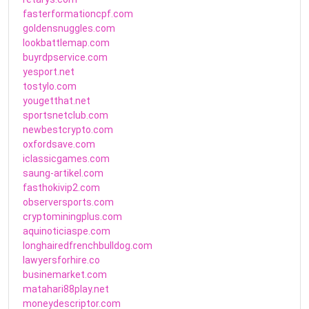
fasterformationcpf.com
goldensnuggles.com
lookbattlemap.com
buyrdpservice.com
yesport.net
tostylo.com
yougetthat.net
sportsnetclub.com
newbestcrypto.com
oxfordsave.com
iclassicgames.com
saung-artikel.com
fasthokivip2.com
observersports.com
cryptominingplus.com
aquinoticiaspe.com
longhairedfrenchbulldog.com
lawyersforhire.co
businemarket.com
matahari88play.net
moneydescriptor.com