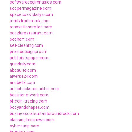
softwaredegimnasios.com
soopermagazine.com
spacecoastdailys.com
readytrademark.com
renovationsrated.com
scoziarestaurant.com
seohart.com
set-cleaning.com
promodesignai.com
publicistspaper.com
quindaily.com
abosulte.com
aiverse24.com
anubella.com
audiobooksonaudible.com
beautenetwork.com
bitcoin-tracing.com
bodyandshapes.com
businessconsultantsroundrock.com
classicglobalnews.com
cybercusp.com
britaintt.com