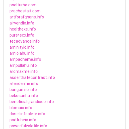
poolturbo.com
prachestait.com
artforafghans.info
airvendio.info
healthexe.info
puretecx.info
tecadvance.info
aminityio.info
amiolahu.info
ampacheme.info
ampullahu.info
aromaxme.info
asserthatecontrast.info
atenderme.info
bangumiio.info
bekosunhu.info
beneficialgrandiose.info
blomaio.info
dosellinfoplete.info
podtubeio.info
powerfulvolatile.info