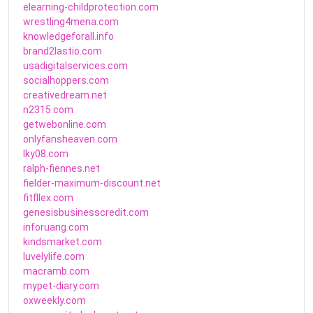
elearning-childprotection.com
wrestling4mena.com
knowledgeforall.info
brand2lastio.com
usadigitalservices.com
socialhoppers.com
creativedream.net
n2315.com
getwebonline.com
onlyfansheaven.com
lky08.com
ralph-fiennes.net
fielder-maximum-discount.net
fitfllex.com
genesisbusinesscredit.com
inforuang.com
kindsmarket.com
luvelylife.com
macramb.com
mypet-diary.com
oxweekly.com