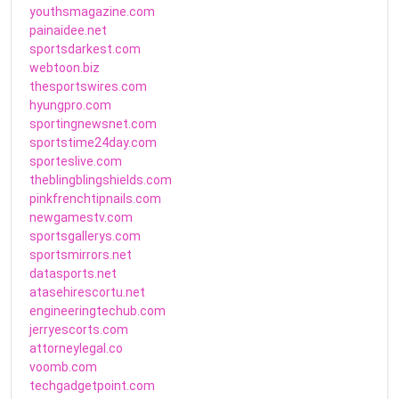
youthsmagazine.com
painaidee.net
sportsdarkest.com
webtoon.biz
thesportswires.com
hyungpro.com
sportingnewsnet.com
sportstime24day.com
sporteslive.com
theblingblingshields.com
pinkfrenchtipnails.com
newgamestv.com
sportsgallerys.com
sportsmirrors.net
datasports.net
atasehirescortu.net
engineeringtechub.com
jerryescorts.com
attorneylegal.co
voomb.com
techgadgetpoint.com