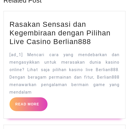
Related Post
Rasakan Sensasi dan
Kegembiraan dengan Pilihan
Rasakan
Live Casino Berlian888
Sensasi
[ad_1] Mencari cara yang mendebarkan dan
dan
mengasyikkan untuk merasakan dunia kasino
Kegembira
online? Lihat saja pilihan kasino live Berlian888.
dengan
Dengan beragam permainan dan fitur, Berlian888
Pilihan
menawarkan pengalaman bermain game yang
Live
mendalam
Casino
READ
READ MORE
Berlian888
MORE