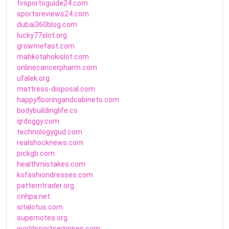
tvsportsguide24.com
sportsreviews24.com
dubai360blog.com
lucky77slot.org
growmefast.com
mahkotahokislot.com
onlinecancerpharm.com
ufalek.org
mattress-disposal.com
happyflooringandcabinets.com
bodybuildinglife.co
qrdoggy.com
technologygud.com
realshocknews.com
pickgb.com
healthmistakes.com
ksfashiondresses.com
patterntrader.org
cnhpa.net
sitalotus.com
supernotes.org
worldsportsempires.com