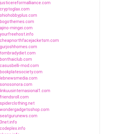
justicereformalliance.com
cryptoglax.com
ohiohobbyplus.com
bogothemes.com
ajino-mingei.com
yourfreehost.info
cheapnorthfacejacketsm.com
gurjoshhomes.com
tombradydiet.com
bonthaiclub.com
casusbelli-mod.com
bookplatesociety.com
lebnewsmedia.com
sonosonora.com
linkuusinternasional1.com
friendsroll.com
spiderclothing.net
wondergadgetsshop.com
seatgurunews.com
3net.info
codeplex.info