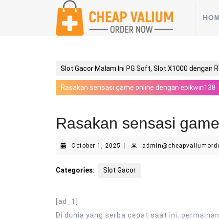
Skip
to
HO
content
Slot Gacor Malam Ini PG Soft, Slot X1000 dengan 
Rasakan sensasi game online dengan epikwin138
Rasakan sensasi game
October
October 1, 2025
|
admin@cheapvaliumord
1,
2025
Categories:
Slot Gacor
[ad_1]
Di dunia yang serba cepat saat ini, permainan