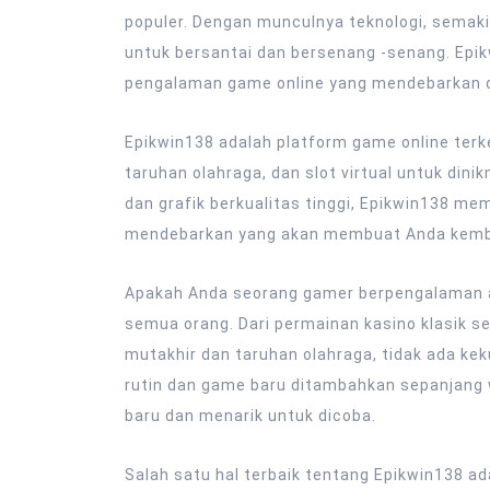
populer. Dengan munculnya teknologi, semaki
untuk bersantai dan bersenang -senang. Epi
pengalaman game online yang mendebarkan d
Epikwin138 adalah platform game online ter
taruhan olahraga, dan slot virtual untuk di
dan grafik berkualitas tinggi, Epikwin138 
mendebarkan yang akan membuat Anda kemba
Apakah Anda seorang gamer berpengalaman a
semua orang. Dari permainan kasino klasik sep
mutakhir dan taruhan olahraga, tidak ada kek
rutin dan game baru ditambahkan sepanjang 
baru dan menarik untuk dicoba.
Salah satu hal terbaik tentang Epikwin138 a