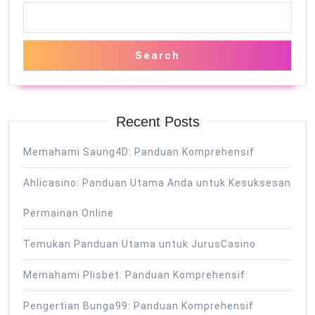
Search
Recent Posts
Memahami Saung4D: Panduan Komprehensif
Ahlicasino: Panduan Utama Anda untuk Kesuksesan
Permainan Online
Temukan Panduan Utama untuk JurusCasino
Memahami Plisbet: Panduan Komprehensif
Pengertian Bunga99: Panduan Komprehensif