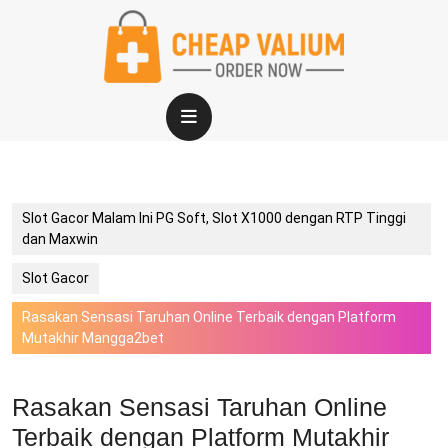
Skip
to
content
Open
Button
Slot Gacor Malam Ini PG Soft, Slot X1000 dengan RTP Tinggi
dan Maxwin
Slot Gacor
Rasakan Sensasi Taruhan Online Terbaik dengan Platform
Mutakhir Mangga2bet
Rasakan Sensasi Taruhan Online
Terbaik dengan Platform Mutakhir