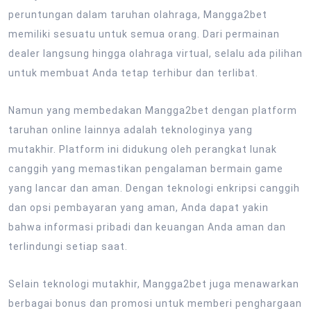
peruntungan dalam taruhan olahraga, Mangga2bet
memiliki sesuatu untuk semua orang. Dari permainan
dealer langsung hingga olahraga virtual, selalu ada pilihan
untuk membuat Anda tetap terhibur dan terlibat.
Namun yang membedakan Mangga2bet dengan platform
taruhan online lainnya adalah teknologinya yang
mutakhir. Platform ini didukung oleh perangkat lunak
canggih yang memastikan pengalaman bermain game
yang lancar dan aman. Dengan teknologi enkripsi canggih
dan opsi pembayaran yang aman, Anda dapat yakin
bahwa informasi pribadi dan keuangan Anda aman dan
terlindungi setiap saat.
Selain teknologi mutakhir, Mangga2bet juga menawarkan
berbagai bonus dan promosi untuk memberi penghargaan