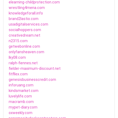
elearning-childprotection.com
wrestling4mena.com
knowledgeforall.info
brand2lastio.com
usadigitalservices.com
socialhoppers.com
creativedream.net
n2315.com
getwebonline.com
onlyfansheaven.com
lky08.com
ralph-fiennes.net
fielder-maximum-discount.net
fitfllex.com
genesisbusinesscredit.com
inforuang.com
kindsmarket.com
luvelylife.com
macramb.com
mypet-diary.com
oxweekly.com