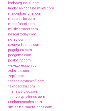
kralbozguncu1.com
landscapinggainesvillefl.com
maisonhauturier.com
mascreator.com
menafahmi.com
mukhtarmeer.com
nascartoday.com
nqted.com
nzdriverlicence.com
pagalguru.com
pcegame.com
pgslot-r2.com
ws-expression.com
zchotels.com
zepfo.com
technologynews5.com
teknoeduka.com
thenews-blog.com
todaycryptotimes.com
usabonuscodes.com
sm-satta-makta-gods.com