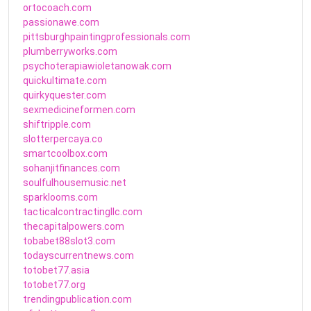
ortocoach.com
passionawe.com
pittsburghpaintingprofessionals.com
plumberryworks.com
psychoterapiawioletanowak.com
quickultimate.com
quirkyquester.com
sexmedicineformen.com
shiftripple.com
slotterpercaya.co
smartcoolbox.com
sohanjitfinances.com
soulfulhousemusic.net
sparklooms.com
tacticalcontractingllc.com
thecapitalpowers.com
tobabet88slot3.com
todayscurrentnews.com
totobet77.asia
totobet77.org
trendingpublication.com