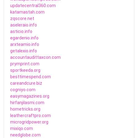
updatecentral360.com
katamastah.com
zqscore.net
aseleraio.info
asticio.info
egardenio.info
arxteamio.info
getalexio.info
accountaudittaxcon.com
prymprint.com
sportkeeda.org
besttimespend.com
careandcure.biz
cogniyo.com
easymagazines.org
hirfanjilasmi.com
hometricks.org
leathercraftpro.com
microgridpower.org
mixiqo.com
needglobe.com