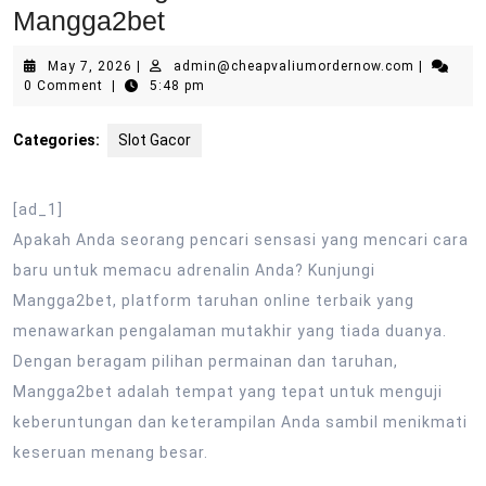
Mangga2bet
May
admin@ch
May 7, 2026
|
admin@cheapvaliumordernow.com
|
7,
0 Comment
|
5:48 pm
2026
Categories:
Slot Gacor
[ad_1]
Apakah Anda seorang pencari sensasi yang mencari cara
baru untuk memacu adrenalin Anda? Kunjungi
Mangga2bet, platform taruhan online terbaik yang
menawarkan pengalaman mutakhir yang tiada duanya.
Dengan beragam pilihan permainan dan taruhan,
Mangga2bet adalah tempat yang tepat untuk menguji
keberuntungan dan keterampilan Anda sambil menikmati
keseruan menang besar.