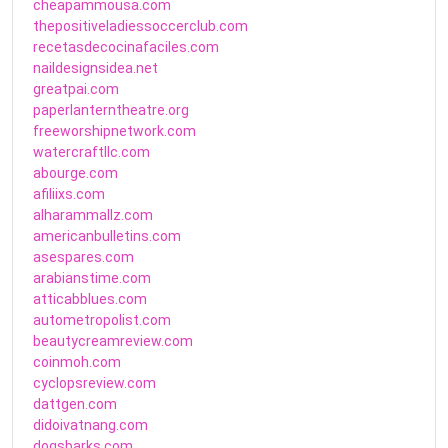
cheapammousa.com
thepositiveladiessoccerclub.com
recetasdecocinafaciles.com
naildesignsidea.net
greatpai.com
paperlanterntheatre.org
freeworshipnetwork.com
watercraftllc.com
abourge.com
afiliixs.com
alharammallz.com
americanbulletins.com
asespares.com
arabianstime.com
atticabblues.com
autometropolist.com
beautycreamreview.com
coinmoh.com
cyclopsreview.com
dattgen.com
didoivatnang.com
dogsbarks.com