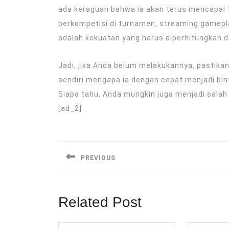
ada keraguan bahwa ia akan terus mencapai t
berkompetisi di turnamen, streaming gamepl
adalah kekuatan yang harus diperhitungkan 
Jadi, jika Anda belum melakukannya, pastika
sendiri mengapa ia dengan cepat menjadi bin
Siapa tahu, Anda mungkin juga menjadi salah
[ad_2]
Post
navigation
PREVIOUS
Previous
post:
Related Post