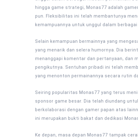
hingga game strategi, Monas77 adalah game
pun. Fleksibilitas ini telah membantunya m
kemampuannya untuk unggul dalam berbagai 
Selain kemampuan bermainnya yang mengesan
yang menarik dan selera humornya. Dia beri
menanggapi komentar dan pertanyaan, dan m
pengikutnya. Sentuhan pribadi ini telah m
yang menonton permainannya secara rutin da
Seiring popularitas Monas77 yang terus meni
sponsor game besar. Dia telah diundang untu
berkolaborasi dengan gamer papan atas lai
ini merupakan bukti bakat dan dedikasi Mona
Ke depan, masa depan Monas77 tampak cerah.