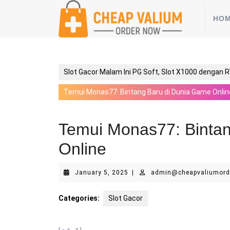
Skip
to
HO
content
Slot Gacor Malam Ini PG Soft, Slot X1000 dengan 
Temui Monas77: Bintang Baru di Dunia Game Onlin
Temui Monas77: Binta
Online
January
January 5, 2025
|
admin@cheapvaliumord
5,
2025
Categories:
Slot Gacor