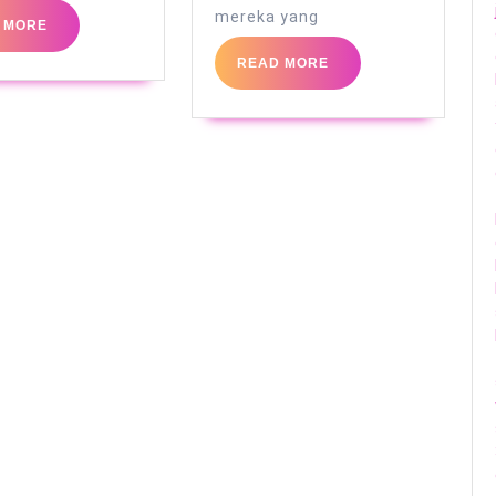
mereka yang
READ
 MORE
MORE
READ
READ MORE
MORE