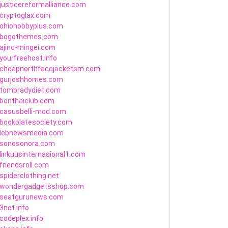
justicereformalliance.com
cryptoglax.com
ohiohobbyplus.com
bogothemes.com
ajino-mingei.com
yourfreehost.info
cheapnorthfacejacketsm.com
gurjoshhomes.com
tombradydiet.com
bonthaiclub.com
casusbelli-mod.com
bookplatesociety.com
lebnewsmedia.com
sonosonora.com
linkuusinternasional1.com
friendsroll.com
spiderclothing.net
wondergadgetsshop.com
seatgurunews.com
3net.info
codeplex.info