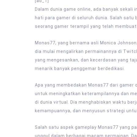
[ad_1]
Dalam dunia game online, ada banyak sekali 
hati para gamer di seluruh dunia. Salah satu
seorang gamer terampil yang telah membuat 
Monas77, yang bernama asli Monica Johnson, 
dia mulai mengalirkan permainannya di Twitc
yang mengesankan, dan kecerdasan yang taj
menarik banyak penggemar berdedikasi.
Apa yang membedakan Monas77 dari gamer onl
untuk meningkatkan keterampilannya dan me
di dunia virtual. Dia menghabiskan waktu ber
kemampuannya, dan menyusun strategi untuk
Salah satu aspek gameplay Monas77 yang p
unggul dalam berbagai macam permainan. Dari