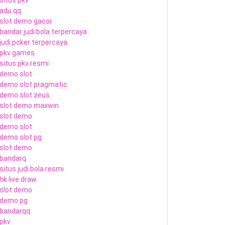
situs pkv
adu qq
slot demo gacor
bandar judi bola terpercaya
judi poker terpercaya
pkv games
situs pkv resmi
demo slot
demo slot pragmatic
demo slot zeus
slot demo maxwin
slot demo
demo slot
demo slot pg
slot demo
bandarq
situs judi bola resmi
hk live draw
slot demo
demo pg
bandarqq
pkv