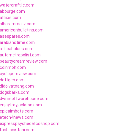
watercraftllc.com
abourge.com
afiliixs.com
alharammallz.com
americanbulletins.com
asespares.com
arabianstime.com
atticabblues.com
autometropolist.com
beautycreamreview.com
coinmoh.com
cyclopsreview.com
dattgen.com
didoivatnang.com
dogsbarks.com
dwmsoftwarehouse.com
enjoytroyjackson.com
epicaimbots.com
etech4news.com
expresspsychedelicsshop.com
fashionistani.com