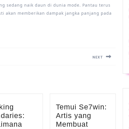
g sedang naik daun di dunia mode. Pantau terus
asti akan memberikan dampak jangka panjang pada
NEXT
Next
post:
king
Temui Se7win:
daries:
Artis yang
aimana
Membuat