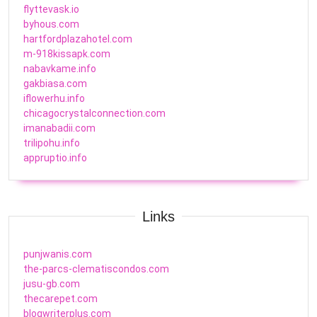
flyttevask.io
byhous.com
hartfordplazahotel.com
m-918kissapk.com
nabavkame.info
gakbiasa.com
iflowerhu.info
chicagocrystalconnection.com
imanabadii.com
trilipohu.info
appruptio.info
Links
punjwanis.com
the-parcs-clematiscondos.com
jusu-gb.com
thecarepet.com
blogwriterplus.com