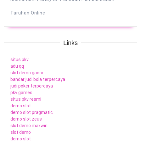
Taruhan Online
Links
situs pkv
adu qq
slot demo gacor
bandar judi bola terpercaya
judi poker terpercaya
pkv games
situs pkv resmi
demo slot
demo slot pragmatic
demo slot zeus
slot demo maxwin
slot demo
demo slot