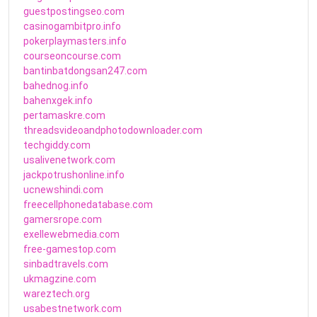
guestpostingseo.com
casinogambitpro.info
pokerplaymasters.info
courseoncourse.com
bantinbatdongsan247.com
bahednog.info
bahenxgek.info
pertamaskre.com
threadsvideoandphotodownloader.com
techgiddy.com
usalivenetwork.com
jackpotrushonline.info
ucnewshindi.com
freecellphonedatabase.com
gamersrope.com
exellewebmedia.com
free-gamestop.com
sinbadtravels.com
ukmagzine.com
wareztech.org
usabestnetwork.com