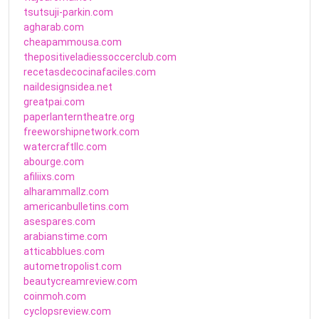
tsutsuji-parkin.com
agharab.com
cheapammousa.com
thepositiveladiessoccerclub.com
recetasdecocinafaciles.com
naildesignsidea.net
greatpai.com
paperlanterntheatre.org
freeworshipnetwork.com
watercraftllc.com
abourge.com
afiliixs.com
alharammallz.com
americanbulletins.com
asespares.com
arabianstime.com
atticabblues.com
autometropolist.com
beautycreamreview.com
coinmoh.com
cyclopsreview.com