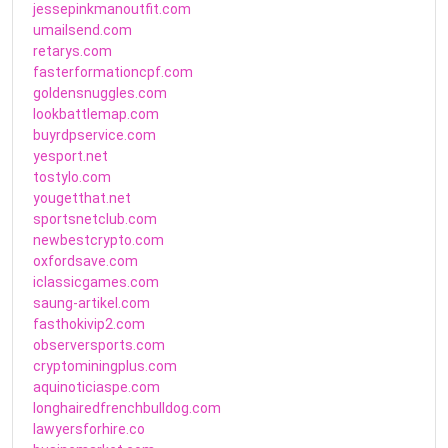
jessepinkmanoutfit.com
umailsend.com
retarys.com
fasterformationcpf.com
goldensnuggles.com
lookbattlemap.com
buyrdpservice.com
yesport.net
tostylo.com
yougetthat.net
sportsnetclub.com
newbestcrypto.com
oxfordsave.com
iclassicgames.com
saung-artikel.com
fasthokivip2.com
observersports.com
cryptominingplus.com
aquinoticiaspe.com
longhairedfrenchbulldog.com
lawyersforhire.co