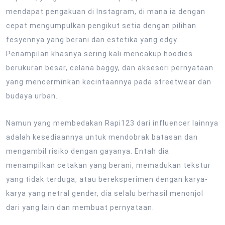
mendapat pengakuan di Instagram, di mana ia dengan
cepat mengumpulkan pengikut setia dengan pilihan
fesyennya yang berani dan estetika yang edgy.
Penampilan khasnya sering kali mencakup hoodies
berukuran besar, celana baggy, dan aksesori pernyataan
yang mencerminkan kecintaannya pada streetwear dan
budaya urban.
Namun yang membedakan Rapi123 dari influencer lainnya
adalah kesediaannya untuk mendobrak batasan dan
mengambil risiko dengan gayanya. Entah dia
menampilkan cetakan yang berani, memadukan tekstur
yang tidak terduga, atau bereksperimen dengan karya-
karya yang netral gender, dia selalu berhasil menonjol
dari yang lain dan membuat pernyataan.