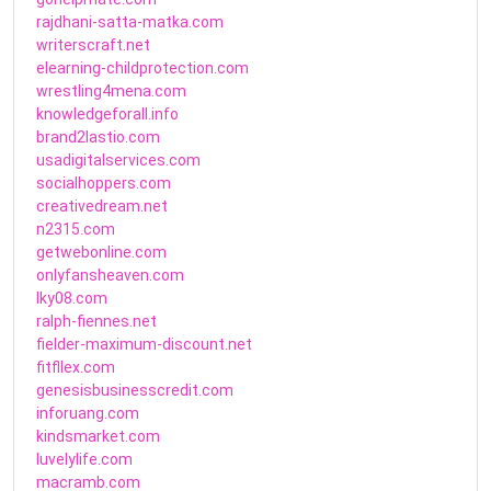
rajdhani-satta-matka.com
writerscraft.net
elearning-childprotection.com
wrestling4mena.com
knowledgeforall.info
brand2lastio.com
usadigitalservices.com
socialhoppers.com
creativedream.net
n2315.com
getwebonline.com
onlyfansheaven.com
lky08.com
ralph-fiennes.net
fielder-maximum-discount.net
fitfllex.com
genesisbusinesscredit.com
inforuang.com
kindsmarket.com
luvelylife.com
macramb.com