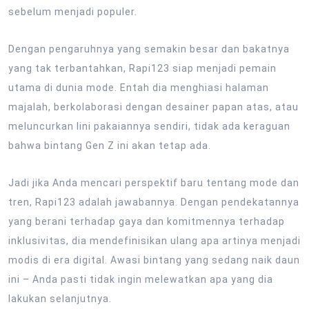
sebelum menjadi populer.
Dengan pengaruhnya yang semakin besar dan bakatnya
yang tak terbantahkan, Rapi123 siap menjadi pemain
utama di dunia mode. Entah dia menghiasi halaman
majalah, berkolaborasi dengan desainer papan atas, atau
meluncurkan lini pakaiannya sendiri, tidak ada keraguan
bahwa bintang Gen Z ini akan tetap ada.
Jadi jika Anda mencari perspektif baru tentang mode dan
tren, Rapi123 adalah jawabannya. Dengan pendekatannya
yang berani terhadap gaya dan komitmennya terhadap
inklusivitas, dia mendefinisikan ulang apa artinya menjadi
modis di era digital. Awasi bintang yang sedang naik daun
ini – Anda pasti tidak ingin melewatkan apa yang dia
lakukan selanjutnya.