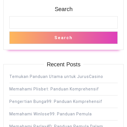
Search
Search
Recent Posts
Temukan Panduan Utama untuk JurusCasino
Memahami Plisbet: Panduan Komprehensif
Pengertian Bunga99: Panduan Komprehensif
Memahami Winlose99: Panduan Pemula
Memahami Parlay4D: Panduan Pemula Dalam