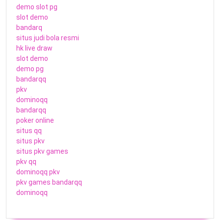
demo slot pg
slot demo
bandarq
situs judi bola resmi
hk live draw
slot demo
demo pg
bandarqq
pkv
dominoqq
bandarqq
poker online
situs qq
situs pkv
situs pkv games
pkv qq
dominoqq pkv
pkv games bandarqq
dominoqq