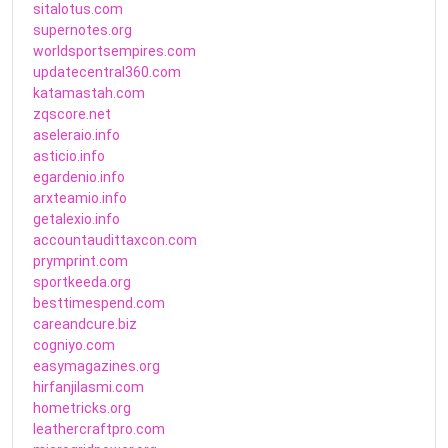
sitalotus.com
supernotes.org
worldsportsempires.com
updatecentral360.com
katamastah.com
zqscore.net
aseleraio.info
asticio.info
egardenio.info
arxteamio.info
getalexio.info
accountaudittaxcon.com
prymprint.com
sportkeeda.org
besttimespend.com
careandcure.biz
cogniyo.com
easymagazines.org
hirfanjilasmi.com
hometricks.org
leathercraftpro.com