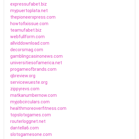
expressufabet.biz
mypuertoplata.net
thepioneerxpress.com
howtofixissue.com
teamufabet.biz
webfullform.com
allviddownload.com
decorsmag.com
gamblingcasinonews.com
universitiesofamerica.net
progameofbrands.com
qbreview.org
servicewueste.org
zippyrevs.com
matkanumbernow.com
myjobcirculars.com
healthmoreoverfitness.com
topslotxgames.com
routerloggnet.net
dantella6.com
slotsgamesone.com