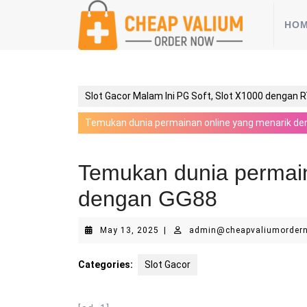
Skip
to
HO
content
Slot Gacor Malam Ini PG Soft, Slot X1000 dengan 
Temukan dunia permainan online yang menarik d
Temukan dunia permain
dengan GG88
May
May 13, 2025
|
admin@cheapvaliumorder
13,
2025
Categories:
Slot Gacor