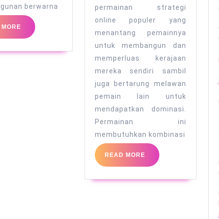
Sultank
ngunan berwarna
permainan strategi
Bagaim
online populer yang
READ
 MORE
Pemain
menantang pemainnya
MORE
Memanf
untuk membangun dan
Strateg
memperluas kerajaan
mereka sendiri sambil
dan
juga bertarung melawan
Keteram
pemain lain untuk
untuk
mendapatkan dominasi.
Menakl
Permainan ini
membutuhkan kombinasi
READ
READ MORE
MORE