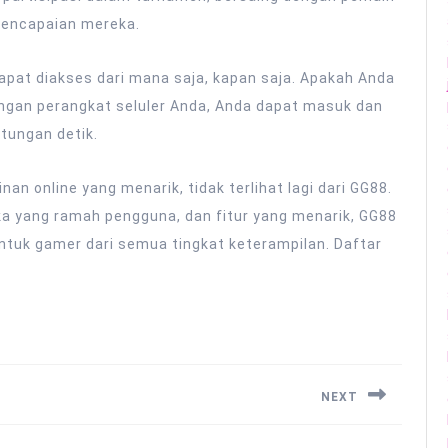
pencapaian mereka.
dapat diakses dari mana saja, kapan saja. Apakah Anda
engan perangkat seluler Anda, Anda dapat masuk dan
tungan detik.
an online yang menarik, tidak terlihat lagi dari GG88.
ka yang ramah pengguna, dan fitur yang menarik, GG88
ntuk gamer dari semua tingkat keterampilan. Daftar
NEXT
Next
post: