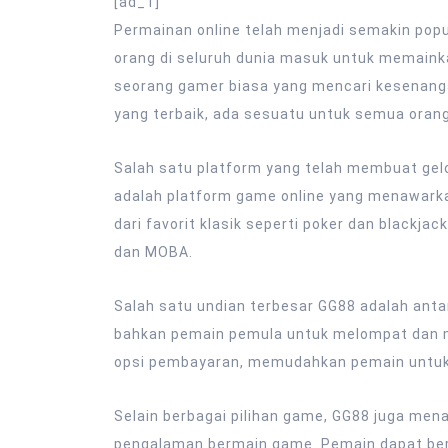
[ad_1]
Permainan online telah menjadi semakin popu
orang di seluruh dunia masuk untuk memaink
seorang gamer biasa yang mencari kesenanga
yang terbaik, ada sesuatu untuk semua orang
Salah satu platform yang telah membuat gel
adalah platform game online yang menawarka
dari favorit klasik seperti poker dan blackja
dan MOBA.
Salah satu undian terbesar GG88 adalah an
bahkan pemain pemula untuk melompat dan mu
opsi pembayaran, memudahkan pemain untuk
Selain berbagai pilihan game, GG88 juga men
pengalaman bermain game. Pemain dapat ber