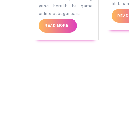
blok ba
yang beralih ke game
online sebagai cara
READ
READ
READ MORE
MORE