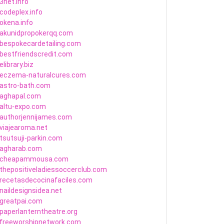
3net.info
codeplex.info
okena.info
akunidpropokerqq.com
bespokecardetailing.com
bestfriendscredit.com
elibrary.biz
eczema-naturalcures.com
astro-bath.com
aghapal.com
altu-expo.com
authorjennijames.com
viajearoma.net
tsutsuji-parkin.com
agharab.com
cheapammousa.com
thepositiveladiessoccerclub.com
recetasdecocinafaciles.com
naildesignsidea.net
greatpai.com
paperlanterntheatre.org
freeworshipnetwork.com