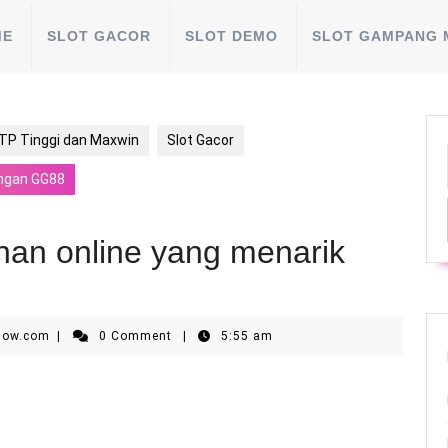
ME
SLOT GACOR
SLOT DEMO
SLOT GAMPANG
RTP Tinggi dan Maxwin
Slot Gacor
engan GG88
an online yang menarik
admin@cheapvaliumordernow.com
now.com
|
0 Comment
|
5:55 am