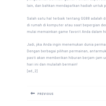
lain, dan bahkan mendapatkan hadiah untuk 
Salah satu hal terbaik tentang GG88 adalah 
di rumah di komputer atau saat bepergian d
mulai memainkan game favorit Anda dalam hi
Jadi, jika Anda ingin menemukan dunia permain
Dengan berbagai pilihan permainan, antarmu
pasti akan memberikan hiburan berjam-jam u
hari ini dan mulailah bermain!
[ad_2]
Post
navigation
PREVIOUS
Previous
post: