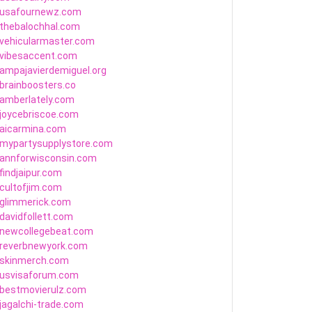
ing:
usafournewz.com
ana
thebalochhal.com
vehicularmaster.com
vibesaccent.com
aatkan
ampajavierdemiguel.org
i
brainboosters.co
amberlately.com
joycebriscoe.com
pilan
aicarmina.com
mypartysupplystore.com
annforwisconsin.com
ukkan
findjaipur.com
cultofjim.com
glimmerick.com
davidfollett.com
newcollegebeat.com
reverbnewyork.com
skinmerch.com
usvisaforum.com
bestmovierulz.com
jagalchi-trade.com