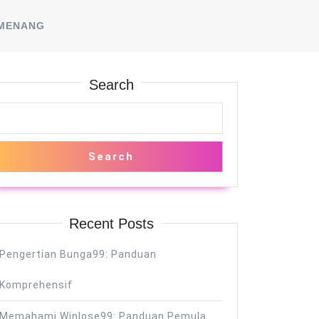
 MENANG
Search
Search
Recent Posts
Pengertian Bunga99: Panduan
Komprehensif
Memahami Winlose99: Panduan Pemula