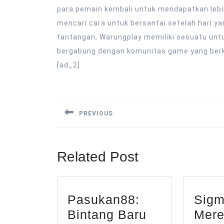
para pemain kembali untuk mendapatkan lebi
mencari cara untuk bersantai setelah hari y
tantangan, Warungplay memiliki sesuatu un
bergabung dengan komunitas game yang ber
[ad_2]
Post
navigation
PREVIOUS
Previous
post:
Related Post
Pasukan88:
Sigm
Bintang Baru
Mere