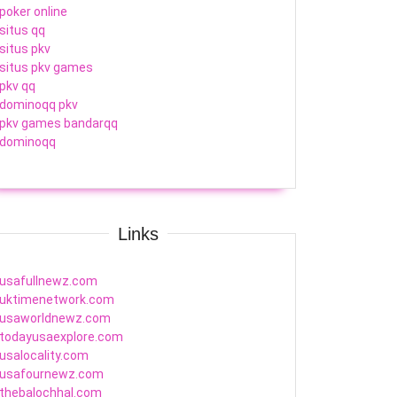
poker online
situs qq
situs pkv
situs pkv games
pkv qq
dominoqq pkv
pkv games bandarqq
dominoqq
Links
usafullnewz.com
uktimenetwork.com
usaworldnewz.com
todayusaexplore.com
usalocality.com
usafournewz.com
thebalochhal.com