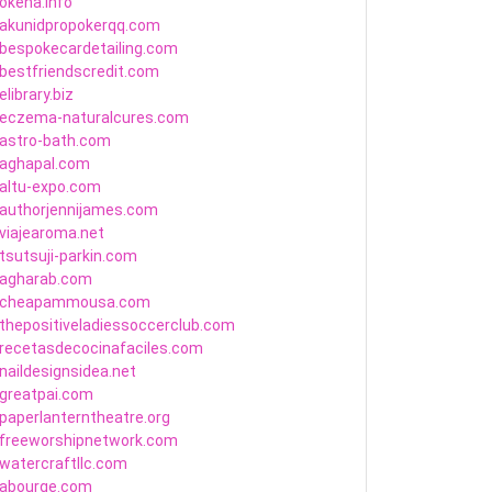
okena.info
akunidpropokerqq.com
bespokecardetailing.com
bestfriendscredit.com
elibrary.biz
eczema-naturalcures.com
astro-bath.com
aghapal.com
altu-expo.com
authorjennijames.com
viajearoma.net
tsutsuji-parkin.com
agharab.com
cheapammousa.com
thepositiveladiessoccerclub.com
recetasdecocinafaciles.com
naildesignsidea.net
greatpai.com
paperlanterntheatre.org
freeworshipnetwork.com
watercraftllc.com
abourge.com