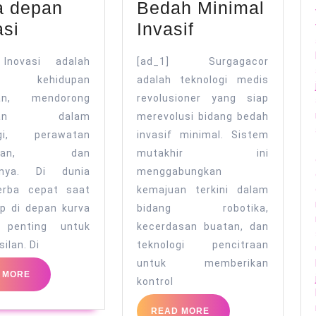
 depan
Bedah Minimal
Sigma168:
Surgagacor:
asi
Invasif
Merevolusi
Masa
 Inovasi adalah
[ad_1] Surgagacor
masa
Depan
h kehidupan
adalah teknologi medis
depan
Bedah
an, mendorong
revolusioner yang siap
inovasi
Minimal
juan dalam
merevolusi bidang bedah
Invasif
ogi, perawatan
invasif minimal. Sistem
hatan, dan
mutakhir ini
snya. Di dunia
menggabungkan
erba cepat saat
kemajuan terkini dalam
tap di depan kurva
bidang robotika,
 penting untuk
kecerdasan buatan, dan
ilan. Di
teknologi pencitraan
untuk memberikan
READ
 MORE
kontrol
MORE
READ
READ MORE