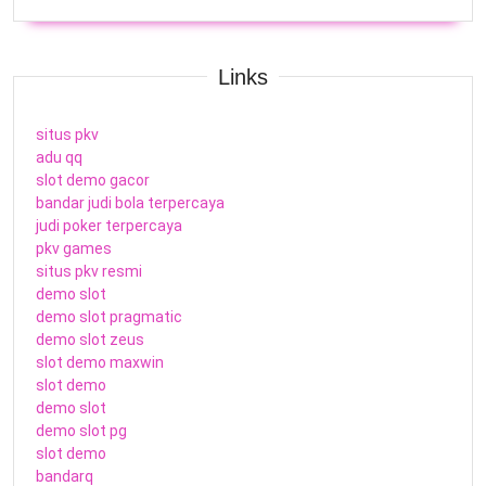
Links
situs pkv
adu qq
slot demo gacor
bandar judi bola terpercaya
judi poker terpercaya
pkv games
situs pkv resmi
demo slot
demo slot pragmatic
demo slot zeus
slot demo maxwin
slot demo
demo slot
demo slot pg
slot demo
bandarq