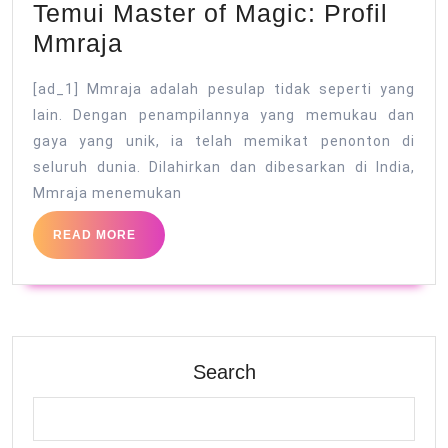
Temui Master of Magic: Profil
Temui
Mmraja
Master
[ad_1] Mmraja adalah pesulap tidak seperti yang
of
lain. Dengan penampilannya yang memukau dan
Magic:
gaya yang unik, ia telah memikat penonton di
Profil
seluruh dunia. Dilahirkan dan dibesarkan di India,
Mmraja
Mmraja menemukan
READ
READ MORE
MORE
Search