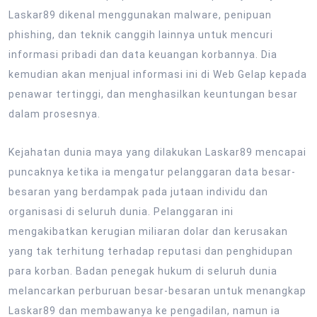
Laskar89 dikenal menggunakan malware, penipuan
phishing, dan teknik canggih lainnya untuk mencuri
informasi pribadi dan data keuangan korbannya. Dia
kemudian akan menjual informasi ini di Web Gelap kepada
penawar tertinggi, dan menghasilkan keuntungan besar
dalam prosesnya.
Kejahatan dunia maya yang dilakukan Laskar89 mencapai
puncaknya ketika ia mengatur pelanggaran data besar-
besaran yang berdampak pada jutaan individu dan
organisasi di seluruh dunia. Pelanggaran ini
mengakibatkan kerugian miliaran dolar dan kerusakan
yang tak terhitung terhadap reputasi dan penghidupan
para korban. Badan penegak hukum di seluruh dunia
melancarkan perburuan besar-besaran untuk menangkap
Laskar89 dan membawanya ke pengadilan, namun ia