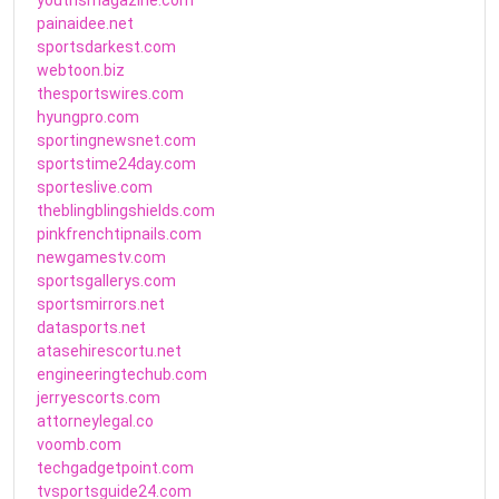
painaidee.net
sportsdarkest.com
webtoon.biz
thesportswires.com
hyungpro.com
sportingnewsnet.com
sportstime24day.com
sporteslive.com
theblingblingshields.com
pinkfrenchtipnails.com
newgamestv.com
sportsgallerys.com
sportsmirrors.net
datasports.net
atasehirescortu.net
engineeringtechub.com
jerryescorts.com
attorneylegal.co
voomb.com
techgadgetpoint.com
tvsportsguide24.com