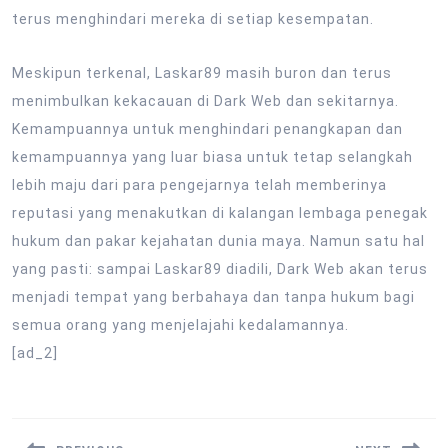
terus menghindari mereka di setiap kesempatan.
Meskipun terkenal, Laskar89 masih buron dan terus
menimbulkan kekacauan di Dark Web dan sekitarnya.
Kemampuannya untuk menghindari penangkapan dan
kemampuannya yang luar biasa untuk tetap selangkah
lebih maju dari para pengejarnya telah memberinya
reputasi yang menakutkan di kalangan lembaga penegak
hukum dan pakar kejahatan dunia maya. Namun satu hal
yang pasti: sampai Laskar89 diadili, Dark Web akan terus
menjadi tempat yang berbahaya dan tanpa hukum bagi
semua orang yang menjelajahi kedalamannya.
[ad_2]
Post
navigation