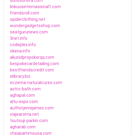
sonosonora.com
linkuusinternasional1.com
friendsroll.com
spiderclothing.net
wondergadgetsshop.com
seatgurunews.com
3net.info
codeplex.info
okena.info
akunidpropokerqq.com
bespokecardetailing.com
bestfriendscredit.com
elibrary.biz
eczema-naturalcures.com
astro-bath.com
aghapal.com
altu-expo.com
authorjennijames.com
viajearoma.net
tsutsuji-parkin.com
agharab.com
cheapammousa.com