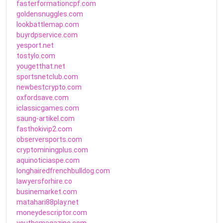
fasterformationcpf.com
goldensnuggles.com
lookbattlemap.com
buyrdpservice.com
yesport.net
tostylo.com
yougetthat.net
sportsnetclub.com
newbestcrypto.com
oxfordsave.com
iclassicgames.com
saung-artikel.com
fasthokivip2.com
observersports.com
cryptominingplus.com
aquinoticiaspe.com
longhairedfrenchbulldog.com
lawyersforhire.co
businemarket.com
matahari88play.net
moneydescriptor.com
youthsmagazine.com