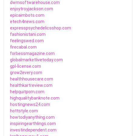
dwmsoftwarehouse.com
enjoytroyjackson.com
epicaimbots.com
etech4news.com
expresspsychedelicsshop.com
fashionistani.com
feelingswed.com
firecabal.com
forbessmagazine.com
globalmarketlivetoday.com
gpl-license.com
grow2every.com
healthhousecare.com
healthkartreview.com
helpquitporn.com
highqualitybanknote.com
hostingnews24.com
hottstyle.com
howtodiyanything.com
inspiringearthlings.com
investindependent.com