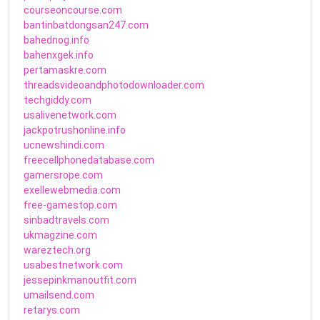
courseoncourse.com
bantinbatdongsan247.com
bahednog.info
bahenxgek.info
pertamaskre.com
threadsvideoandphotodownloader.com
techgiddy.com
usalivenetwork.com
jackpotrushonline.info
ucnewshindi.com
freecellphonedatabase.com
gamersrope.com
exellewebmedia.com
free-gamestop.com
sinbadtravels.com
ukmagzine.com
wareztech.org
usabestnetwork.com
jessepinkmanoutfit.com
umailsend.com
retarys.com