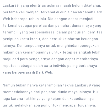
Laskar89, yang identitas aslinya masih belum diketahui,
pertama kali menjadi terkenal di dunia bawah tanah Dark
Web beberapa tahun lalu. Dia dengan cepat menjadi
terkenal sebagai peretas dan penjahat dunia maya yang
terampil, yang berspesialisasi dalam pencurian identitas,
penipuan kartu kredit, dan bentuk kejahatan keuangan
lainnya. Kemampuannya untuk menghindari penegakan
hukum dan kemampuannya untuk tetap selangkah lebih
maju dari para pengejarnya dengan cepat memberinya
reputasi sebagai salah satu individu paling berbahaya
yang beroperasi di Dark Web.
Namun bukan hanya keterampilan teknis Laskar89 yang
membedakannya dari penjahat dunia maya lainnya. Itu
juga karena taktiknya yang kejam dan kesediaannya
untuk melakukan apa pun untuk mencapai tujuannya.