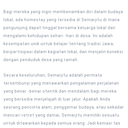
Bagi mereka yang ingin membenamkan diri dalam budaya
lokal, ada homestay yang tersedia di Semarjitu di mana
pengunjung dapat tinggal bersama keluarga lokal dan
mengalami kehidupan sehari -hari di desa. Ini adalah
kesempatan unik untuk belajar tentang tradisi Jawa,
berpartisipasi dalam kegiatan lokal, dan menjalin koneksi
dengan penduduk desa yang ramah.
Secara keseluruhan, Semarjitu adalah permata
tersembunyi yang menawarkan pengalaman perjalanan
yang benar -benar otentik dan mendalam bagi mereka
yang bersedia menjelajah di luar jalur. Apakah Anda
seorang pencinta alam, penggemar budaya, atau sekadar
mencari retret yang damai, Semarjitu memiliki sesuatu
untuk ditawarkan kepada semua orang. Jadi kemasi tas