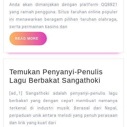
Taruhan
Anda akan dimanjakan dengan platform QQ8821
Online
yang ramah pengguna. Situs taruhan online populer
dengan
ini menawarkan beragam pilihan taruhan olahraga,
Platform
serta permainan kasino dan
Ramah
READ
READ MORE
Pengguna
MORE
QQ8821
Temukan Penyanyi-Penulis
Temuka
Lagu Berbakat Sangathoki
Penyan
[ad_1] Sangathoki adalah penyanyi-penulis lagu
Penulis
berbakat yang dengan cepat membuat namanya
Lagu
terkenal di industri musik. Berasal dari Nepal,
Berbak
perpaduan unik antara melodi yang penuh perasaan
Sangat
dan lirik yang kuat dari