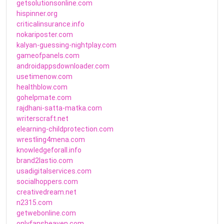
getsolutionsonline.com
hispinner.org
criticalinsurance.info
nokariposter.com
kalyan-guessing-nightplay.com
gameofpanels.com
androidappsdownloader.com
usetimenow.com
healthblow.com
gohelpmate.com
rajdhani-satta-matka.com
writerscraft.net
elearning-childprotection.com
wrestling4mena.com
knowledgeforall.info
brand2lastio.com
usadigitalservices.com
socialhoppers.com
creativedream.net
n2315.com
getwebonline.com
onlyfansheaven.com