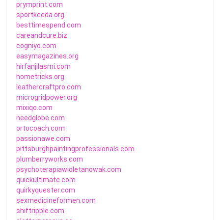
prymprint.com
sportkeeda.org
besttimespend.com
careandcure.biz
cogniyo.com
easymagazines.org
hirfanjilasmi.com
hometricks.org
leathercraftpro.com
microgridpower.org
mixiqo.com
needglobe.com
ortocoach.com
passionawe.com
pittsburghpaintingprofessionals.com
plumberryworks.com
psychoterapiawioletanowak.com
quickultimate.com
quirkyquester.com
sexmedicineformen.com
shiftripple.com