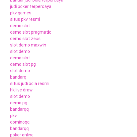
judi poker terpercaya
pkv games
situs pkv resmi
demo slot
demo slot pragmatic
demo slot zeus
slot demo maxwin
slot demo
demo slot
demo slot pg
slot demo
bandarq
situs judi bola resmi
hk live draw
slot demo
demo pg
bandarqq
pkv
dominoqq
bandarqq
poker online