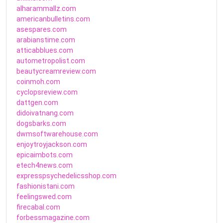
alharammallz.com
americanbulletins.com
asespares.com
arabianstime.com
atticabblues.com
autometropolist.com
beautycreamreview.com
coinmoh.com
cyclopsreview.com
dattgen.com
didoivatnang.com
dogsbarks.com
dwmsoftwarehouse.com
enjoytroyjackson.com
epicaimbots.com
etech4news.com
expresspsychedelicsshop.com
fashionistani.com
feelingswed.com
firecabal.com
forbessmagazine.com