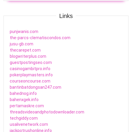
Links
punjwanis.com
the-parcs-clematiscondos.com
jusu-gb.com
thecarepet.com
blogwriterplus.com
guestpostingseo.com
casinogambitpro.info
pokerplaymasters.info
courseoncourse.com
bantinbatdongsan247.com
bahednog.info
bahenxgek.info
pertamaskre.com
threadsvideoandphotodownloader.com
techgiddy.com
usalivenetwork.com
jackpotrushonline.info