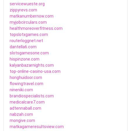
servicewueste.org
zippyrevs.com
matkanumbernow.com
myjobcirculars.com
healthmoreoverfitness.com
topslotxgames.com
routerloggnet.net
dantella6.com
slotsgamesone.com
hispinzone.com
kalyanbazarnights.com
top-online-casino-usa.com
honghuidoor.com
flowingtravel.com
nineniki.com
brandiospecialists.com
medicalcare7.com
adtennaball.com
nabzah.com
mongive.com
matkagameresultsview.com